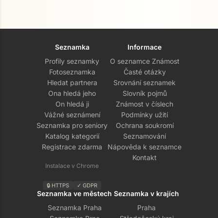
Seznamka
Informace
Profily seznamky
O seznamce Známost
Fotoseznamka
Časté otázky
Hledat partnera
Srovnání seznamek
Ona hledá jeho
Slovník pojmů
On hledá ji
Známost v číslech
Vážné seznámení
Podmínky užití
Seznamka pro seniory
Ochrana soukromí
Katalog kategorií
Seznamování
Registrace zdarma
Nápověda k seznamce
Kontakt
Instalace v Chrome
🔒 HTTPS
✓ GDPR
Seznamka ve městech
Seznamka v krajích
Seznamka Praha
Praha