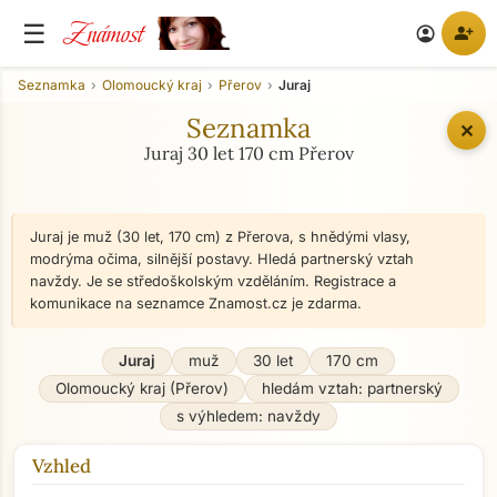
Známost
☰
person_add
account_circle
Seznamka
Olomoucký kraj
Přerov
Juraj
Seznamka
✕
Juraj 30 let 170 cm Přerov
Juraj je muž (30 let, 170 cm) z Přerova, s hnědými vlasy,
modrýma očima, silnější postavy. Hledá partnerský vztah
navždy. Je se středoškolským vzděláním. Registrace a
komunikace na seznamce Znamost.cz je zdarma.
Juraj
muž
30 let
170 cm
Olomoucký kraj (Přerov)
hledám vztah: partnerský
s výhledem: navždy
Vzhled