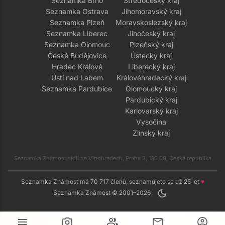
Seznamka Brno
Středočeský kraj
Seznamka Ostrava
Jihomoravský kraj
Seznamka Plzeň
Moravskoslezský kraj
Seznamka Liberec
Jihočeský kraj
Seznamka Olomouc
Plzeňský kraj
České Budějovice
Ústecký kraj
Hradec Králové
Liberecký kraj
Ústí nad Labem
Královéhradecký kraj
Seznamka Pardubice
Olomoucký kraj
Pardubický kraj
Karlovarský kraj
Vysočina
Zlínský kraj
Seznamka Známost sídlí na Vinohradech, Praha 3, 130 00, Česká republika
Seznamka Známost má 70 717 členů, seznamujete se už 25 let
♥
dark_mode
Seznamka Známost © 2001–2026
menu
camera_alt
group
mail
account_circle