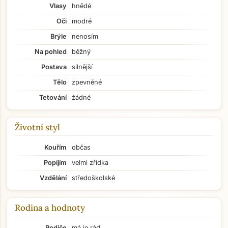
Vlasy
hnědé
Oči
modré
Brýle
nenosím
Na pohled
běžný
Postava
silnější
Tělo
zpevněné
Tetování
žádné
Životní styl
Kouřím
občas
Popíjím
velmi zřídka
Vzdělání
středoškolské
Rodina a hodnoty
Rodiče
má je rád