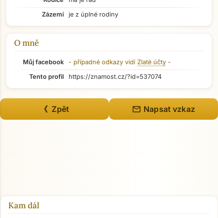
Zázemí
je z úplné rodiny
O mně
Můj facebook
- případné odkazy vidí
Zlaté účty
-
Tento profil
https://znamost.cz/?id=537074
mail
《 Zpět
Napsat vzkaz
Kam dál