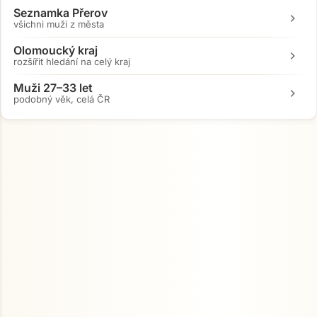
Seznamka Přerov
chevron_right
Přejít na hlavní obsah
všichni muži z města
Olomoucký kraj
chevron_right
rozšířit hledání na celý kraj
Muži 27–33 let
chevron_right
podobný věk, celá ČR