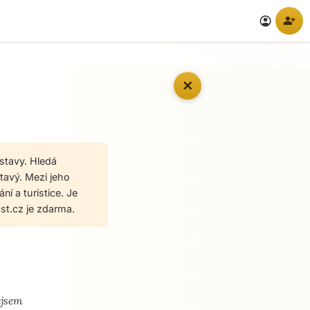
person_add
account_circle
✕
stavy. Hledá
ětavý. Mezi jeho
í a turistice. Je
t.cz je zdarma.
ejsem