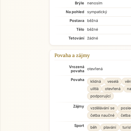
Brýle
nenosím
Na pohled
sympatický
Postava
běžná
Tělo
běžné
Tetování
žádné
Povaha a zájmy
Vrozená
otevřená
povaha
Povaha
klidná
veselá
věr
ulítlá
otevřená
na
podporující
Zájmy
vzdělávání se
posle
četba naučné
četba
Sport
běh
plavání
turis