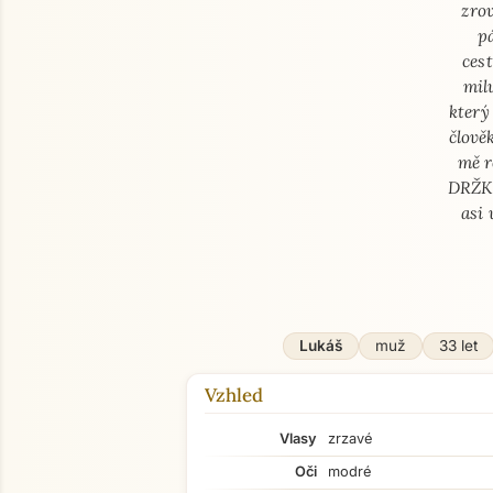
zrov
p
ces
mil
který
člově
mě r
DRŽKU
asi 
Lukáš
muž
33 let
Vzhled
Vlasy
zrzavé
Oči
modré