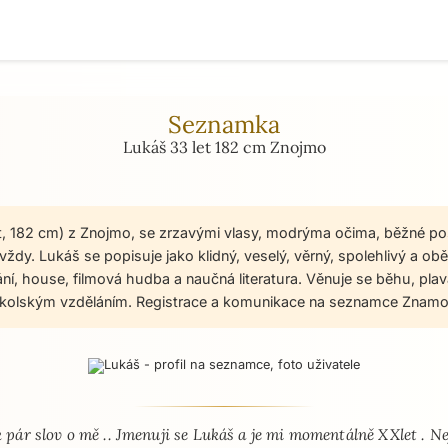
Seznamka
Lukáš 33 let 182 cm Znojmo
t, 182 cm) z Znojmo, se zrzavými vlasy, modrýma očima, běžné po
ždy. Lukáš se popisuje jako klidný, veselý, věrný, spolehlivý a ob
ní, house, filmová hudba a naučná literatura. Věnuje se běhu, plaván
školským vzděláním. Registrace a komunikace na seznamce Znamos
 - seznamka profil
 pár slov o mě .. Jmenuji se Lukáš a je mi momentálně XXlet . N