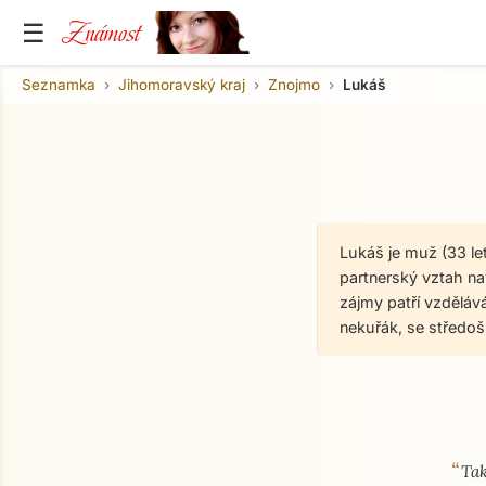
Známost
☰
Seznamka
Jihomoravský kraj
Znojmo
Lukáš
Lukáš je muž (33 le
partnerský vztah nav
zájmy patří vzdělává
nekuřák, se středo
“
O mně
Tak