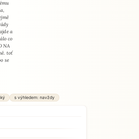
ždému
a,
ejmě
rády
ajde a
álo co
ÁD NA
ě. toť
bo se
e
ský
s výhledem: navždy