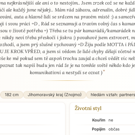
na nejkrásnějiší ale ani o to nestojím.. Jsem zrzek což se ne ka
áčí ale každý jsme nějaký.. Mám rád zábavu, adrenalin, dobré jídl
tování, auta a hlavně lidi se srdcem na pravém místě :) a samozř
uji i svou práci =D , Rád se seznamuji a travím volný čas s kama
 sou v životě potřeba =) Třeba se tu pár kamarádů/kamarádek n
k nikdy neví třeba přeskočí i jiskra :) povahově jsem extrovert, m
ozhodí, a jsem prý slušně vychovaný =D Žiju podle MOTTA i P
 JE KROK VPŘED, a jsem si vědom že lidé chyby dělají včetně m
vše ke mě pokud sem tě aspoň trochu zaujal a chceš vědět víc ne
poznat tak napiš budu jen rád že je na tomhle světě někdo kdo j
”
komunikativní a nestydí se ozvat )
182 cm
Jihomoravský kraj (Znojmo)
hledám vztah: partner
Životní styl
Kouřím
ne
Popíjím
občas