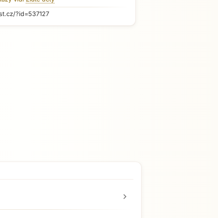
st.cz/?id=537127
chevron_right