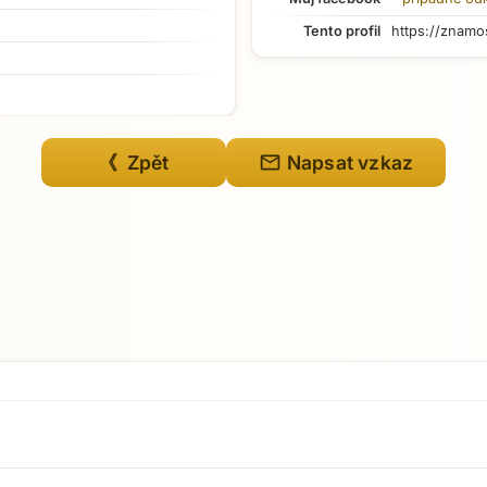
Tento profil
https://znamo
Přejít na hlavní obsah
mail
《 Zpět
Napsat vzkaz