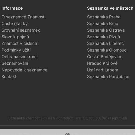
Informace
Seznamka ve městech
O seznamce Známost
Seznamka Praha
Časté otázky
Seznamka Brno
Srovnání seznamek
Seznamka Ostrava
Slovník pojmů
Seznamka Plzeň
Známost v číslech
Seznamka Liberec
Podmínky užití
Seznamka Olomouc
Ochrana soukromí
České Budějovice
Seznamování
Hradec Králové
Nápověda k seznamce
Ústí nad Labem
Kontakt
Seznamka Pardubice
Seznamka Známost sídlí na Vinohradech, Praha 3, 130 00, Česká republika
most má 70 728 členů, seznamujete se už 25 let
♥
Seznamka Známost © 200