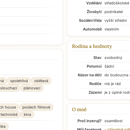
Vzdělání
středoškolské
Živobytí
podnikatel
Sociální třída
vyšší střední
Automobil
vlastním
Rodina a hodnoty
Stav
svobodný
Potomci
žádní
Názor na děti
do budoucna 
ná
spolehlivá
obětavá
Rodiče
má je rád
slouchací
plánovací
Zázemí
je z úplné rod
ch house
poslech filmové
O mně
 technické
kina
Proč inzeruji?
osamělost
tika
Můj facebook
- případné od