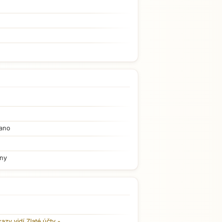
ano
iny
kazy vidí
Zlaté účty
-