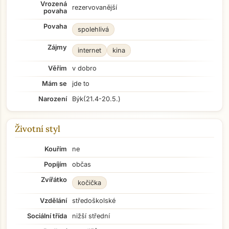
Vrozená
rezervovanější
povaha
Povaha
spolehlivá
Zájmy
internet
kina
Věřím
v dobro
Mám se
jde to
Narození
Býk
(21.4-20.5.)
Životní styl
Kouřím
ne
Popíjím
občas
Zvířátko
kočička
Vzdělání
středoškolské
Sociální třída
nižší střední