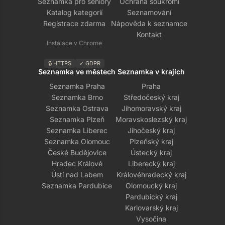
Seznamka pro seniory
Ochrana soukromí
Katalog kategorií
Seznamování
Registrace zdarma
Nápověda k seznamce
Kontakt
Instalace v Chrome
🔒 HTTPS
✓ GDPR
Seznamka ve městech
Seznamka v krajích
Seznamka Praha
Praha
Seznamka Brno
Středočeský kraj
Seznamka Ostrava
Jihomoravský kraj
Seznamka Plzeň
Moravskoslezský kraj
Seznamka Liberec
Jihočeský kraj
Seznamka Olomouc
Plzeňský kraj
České Budějovice
Ústecký kraj
Hradec Králové
Liberecký kraj
Ústí nad Labem
Královéhradecký kraj
Seznamka Pardubice
Olomoucký kraj
Pardubický kraj
Karlovarský kraj
Vysočina