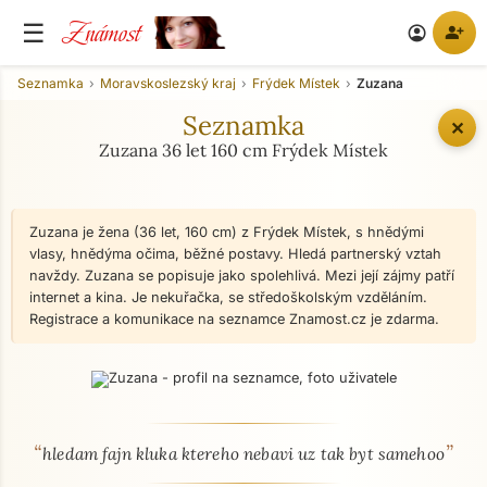
Známost
☰
person_add
account_circle
Seznamka
Moravskoslezský kraj
Frýdek Místek
Zuzana
Seznamka
✕
Zuzana 36 let 160 cm Frýdek Místek
Zuzana je žena (36 let, 160 cm) z Frýdek Místek, s hnědými
vlasy, hnědýma očima, běžné postavy. Hledá partnerský vztah
navždy. Zuzana se popisuje jako spolehlivá. Mezi její zájmy patří
internet a kina. Je nekuřačka, se středoškolským vzděláním.
Registrace a komunikace na seznamce Znamost.cz je zdarma.
“
”
O mně - seznamka profil
hledam fajn kluka ktereho nebavi uz tak byt samehoo