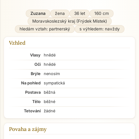
Zuzana
žena
36 let
160 cm
Moravskoslezský kraj (Frýdek Místek)
hledám vztah: partnerský
s výhledem: navždy
Vzhled
Vlasy
hnědé
Oči
hnědé
Brýle
nenosím
Na pohled
sympatická
Postava
běžná
Tělo
běžné
Tetování
žádné
Povaha a zájmy