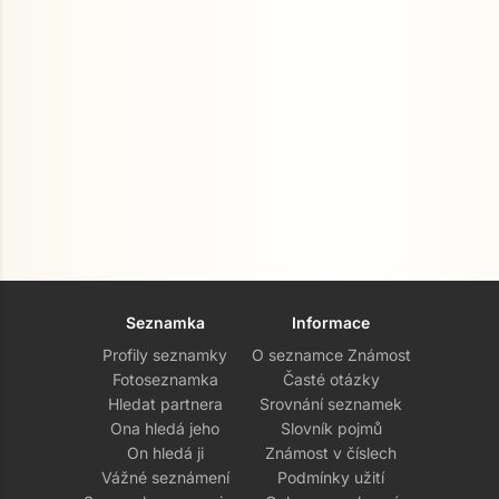
Seznamka
Informace
Profily seznamky
O seznamce Známost
Fotoseznamka
Časté otázky
Hledat partnera
Srovnání seznamek
Ona hledá jeho
Slovník pojmů
On hledá ji
Známost v číslech
Vážné seznámení
Podmínky užití