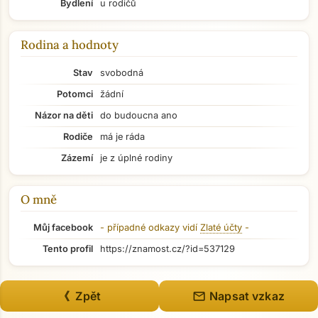
Bydlení
u rodičů
Rodina a hodnoty
Stav
svobodná
Potomci
žádní
Názor na děti
do budoucna ano
Rodiče
má je ráda
Zázemí
je z úplné rodiny
O mně
Můj facebook
- případné odkazy vidí
Zlaté účty
-
Tento profil
https://znamost.cz/?id=537129
Přejít na hlavní obsah
mail
《 Zpět
Napsat vzkaz