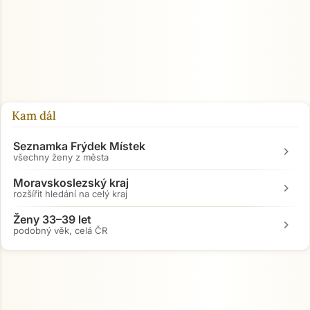
Kam dál
Seznamka Frýdek Místek
chevron_right
všechny ženy z města
Moravskoslezský kraj
chevron_right
rozšířit hledání na celý kraj
Ženy 33–39 let
chevron_right
podobný věk, celá ČR