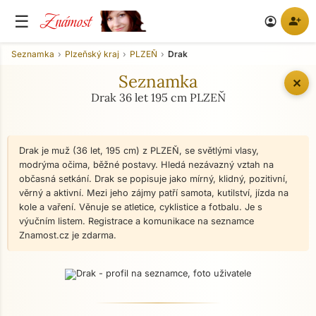
Známost
☰
person_add
account_circle
Seznamka
Plzeňský kraj
PLZEŇ
Drak
Seznamka
✕
Drak 36 let 195 cm PLZEŇ
Drak je muž (36 let, 195 cm) z PLZEŇ, se světlými vlasy,
modrýma očima, běžné postavy. Hledá nezávazný vztah na
občasná setkání. Drak se popisuje jako mírný, klidný, pozitivní,
věrný a aktivní. Mezi jeho zájmy patří samota, kutilství, jízda na
kole a vaření. Věnuje se atletice, cyklistice a fotbalu. Je s
výučním listem. Registrace a komunikace na seznamce
Znamost.cz je zdarma.