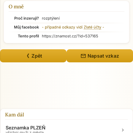
Přejít na hlavní obsah
O mně
Proč inzeruji?
rozptýlení
Můj facebook
- případné odkazy vidí
Zlaté účty
-
Tento profil
https://znamost.cz/?id=537165
mail
《 Zpět
Napsat vzkaz
Kam dál
Seznamka PLZEŇ
chevron_right
všichni muži z města