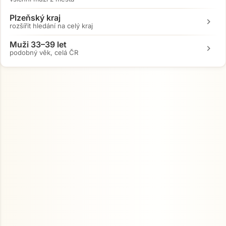
Plzeňský kraj
chevron_right
rozšířit hledání na celý kraj
Muži 33–39 let
chevron_right
podobný věk, celá ČR