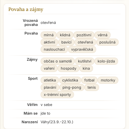
Povaha a zájmy
Vrozená
otevřená
povaha
Povaha
mírná
klidná
pozitivní
věrná
aktivní
bavící
otevřená
poslušná
naslouchací
vypravěčská
Zájmy
občas o samotě
kutilství
kolo-jízda
vaření
hospody
kina
Sport
atletika
cyklistika
fotbal
motorky
plavání
ping-pong
tenis
x-trémní sporty
Věřím
v sebe
Mám se
jde to
Narození
Váhy
(23.9.-22.10.)