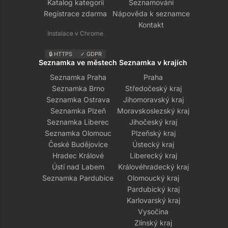
Katalog kategorií
Seznamování
Registrace zdarma
Nápověda k seznamce
Kontakt
Instalace v Chrome
🔒 HTTPS
✓ GDPR
Seznamka ve městech
Seznamka v krajích
Seznamka Praha
Praha
Seznamka Brno
Středočeský kraj
Seznamka Ostrava
Jihomoravský kraj
Seznamka Plzeň
Moravskoslezský kraj
Seznamka Liberec
Jihočeský kraj
Seznamka Olomouc
Plzeňský kraj
České Budějovice
Ústecký kraj
Hradec Králové
Liberecký kraj
Ústí nad Labem
Královéhradecký kraj
Seznamka Pardubice
Olomoucký kraj
Pardubický kraj
Karlovarský kraj
Vysočina
Zlínský kraj