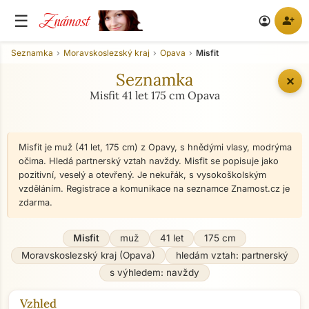
Známost
☰
person_add
account_circle
Seznamka
Moravskoslezský kraj
Opava
Misfit
Seznamka
✕
Misfit 41 let 175 cm Opava
Misfit je muž (41 let, 175 cm) z Opavy, s hnědými vlasy, modrýma
očima. Hledá partnerský vztah navždy. Misfit se popisuje jako
pozitivní, veselý a otevřený. Je nekuřák, s vysokoškolským
vzděláním. Registrace a komunikace na seznamce Znamost.cz je
zdarma.
Misfit
muž
41 let
175 cm
Moravskoslezský kraj (Opava)
hledám vztah: partnerský
s výhledem: navždy
Vzhled