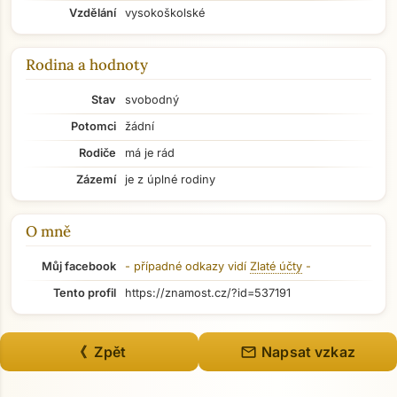
Vzdělání
vysokoškolské
Rodina a hodnoty
Stav
svobodný
Potomci
žádní
Rodiče
má je rád
Zázemí
je z úplné rodiny
O mně
Můj facebook
- případné odkazy vidí
Zlaté účty
-
Tento profil
https://znamost.cz/?id=537191
mail
《 Zpět
Napsat vzkaz