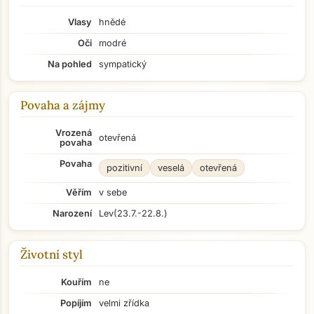
Vlasy
hnědé
Oči
modré
Na pohled
sympatický
Povaha a zájmy
Vrozená
otevřená
povaha
Povaha
pozitivní
veselá
otevřená
Věřím
v sebe
Narození
Lev
(23.7.-22.8.)
Životní styl
Kouřím
ne
Popíjím
velmi zřídka