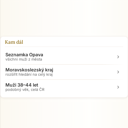
Přejít na hlavní obsah
Kam dál
Seznamka Opava
chevron_right
všichni muži z města
Moravskoslezský kraj
chevron_right
rozšířit hledání na celý kraj
Muži 38–44 let
chevron_right
podobný věk, celá ČR