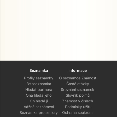
Seznamka
Informace
Profily seznamky
O seznamce Známost
Fotoseznamka
Časté otázky
Hledat partnera
Srovnání seznamek
Ona hledá jeho
Slovník pojmů
On hledá ji
Známost v číslech
Vážné seznámení
Podmínky užití
Seznamka pro seniory
Ochrana soukromí