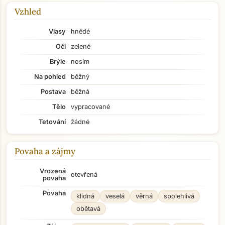
Vzhled
Vlasy
hnědé
Oči
zelené
Brýle
nosím
Na pohled
běžný
Postava
běžná
Tělo
vypracované
Tetování
žádné
Povaha a zájmy
Vrozená
otevřená
povaha
Povaha
klidná
veselá
věrná
spolehlivá
obětavá