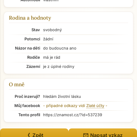
Rodina a hodnoty
Stav
svobodný
Potomci
žádní
Názor na děti
do budoucna ano
Rodiče
má je rád
Zázemí
je z úplné rodiny
O mně
Proč inzeruji?
hledám životní lásku
Můj facebook
- případné odkazy vidí
Zlaté účty
-
Přejít na hlavní obsah
Tento profil
https://znamost.cz/?id=537239
mail
《 Zpět
Napsat vzkaz