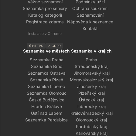
Vážné seznámení
Podmínky užití
Seznamka pro seniory
Ochrana soukromí
Katalog kategorií
Seznamování
Registrace zdarma
Nápověda k seznamce
Kontakt
Instalace v Chrome
🔒 HTTPS
✓ GDPR
Seznamka ve městech
Seznamka v krajích
Seznamka Praha
Praha
Seznamka Brno
Středočeský kraj
Seznamka Ostrava
Jihomoravský kraj
Seznamka Plzeň
Moravskoslezský kraj
Seznamka Liberec
Jihočeský kraj
Seznamka Olomouc
Plzeňský kraj
České Budějovice
Ústecký kraj
Hradec Králové
Liberecký kraj
Ústí nad Labem
Královéhradecký kraj
Seznamka Pardubice
Olomoucký kraj
Pardubický kraj
Karlovarský kraj