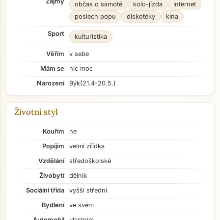
Zájmy
občas o samotě
kolo-jízda
internet
poslech popu
diskotéky
kina
Sport
kulturistika
Věřím
v sebe
Mám se
nic moc
Narození
Býk
(21.4-20.5.)
Životní styl
Kouřím
ne
Popíjím
velmi zřídka
Vzdělání
středoškolské
Živobytí
dělník
Sociální třída
vyšší střední
Bydlení
ve svém
Automobil
vlastním