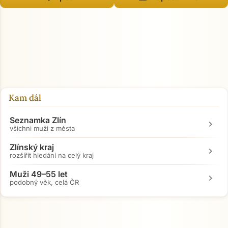
Kam dál
Seznamka Zlín
chevron_right
všichni muži z města
Zlínský kraj
chevron_right
rozšířit hledání na celý kraj
Muži 49–55 let
chevron_right
podobný věk, celá ČR