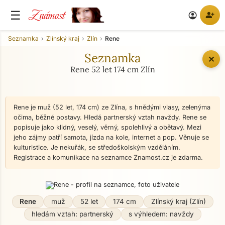
Známost
☰
person_add
account_circle
Seznamka
Zlínský kraj
Zlín
Rene
Seznamka
✕
Rene 52 let 174 cm Zlín
Rene je muž (52 let, 174 cm) ze Zlína, s hnědými vlasy, zelenýma
očima, běžné postavy. Hledá partnerský vztah navždy. Rene se
popisuje jako klidný, veselý, věrný, spolehlivý a obětavý. Mezi
jeho zájmy patří samota, jízda na kole, internet a pop. Věnuje se
kulturistice. Je nekuřák, se středoškolským vzděláním.
Registrace a komunikace na seznamce Znamost.cz je zdarma.
Rene
muž
52 let
174 cm
Zlínský kraj (Zlín)
hledám vztah: partnerský
s výhledem: navždy