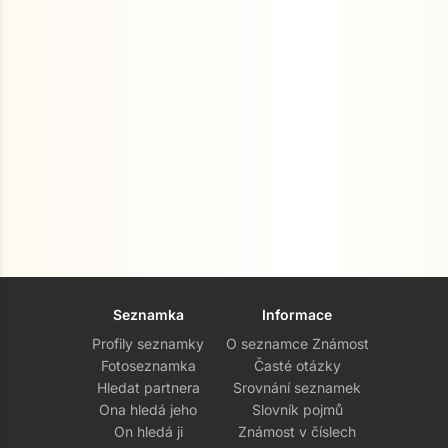
Seznamka
Informace
Profily seznamky
O seznamce Známost
Fotoseznamka
Časté otázky
Hledat partnera
Srovnání seznamek
Ona hledá jeho
Slovník pojmů
On hledá ji
Známost v číslech