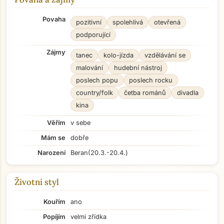
Povaha
pozitivní
spolehlivá
otevřená
podporující
Zájmy
tanec
kolo-jízda
vzdělávání se
malování
hudební nástroj
poslech popu
poslech rocku
country/folk
četba románů
divadla
kina
Věřím
v sebe
Mám se
dobře
Narození
Beran
(20.3.-20.4.)
Životní styl
Kouřím
ano
Popíjím
velmi zřídka