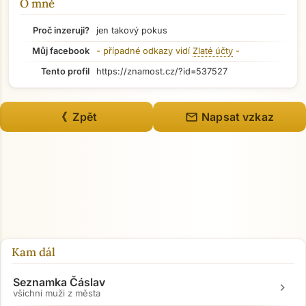
O mně
Přejít na hlavní obsah
Proč inzeruji?
jen takový pokus
Můj facebook
- případné odkazy vidí
Zlaté účty
-
Tento profil
https://znamost.cz/?id=537527
mail
《 Zpět
Napsat vzkaz
Kam dál
Seznamka Čáslav
chevron_right
všichni muži z města