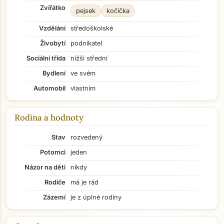
Zvířátko
pejsek
kočička
Vzdělání
středoškolské
Živobytí
podnikatel
Sociální třída
nižší střední
Bydlení
ve svém
Automobil
vlastním
Rodina a hodnoty
Stav
rozvedený
Potomci
jeden
Názor na děti
nikdy
Rodiče
má je rád
Zázemí
je z úplné rodiny