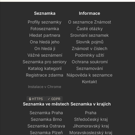
Seznamka
Informace
Profily seznamky
O seznamce Známost
Fotoseznamka
Časté otázky
Hledat partnera
Srovnání seznamek
Ona hledá jeho
Slovník pojmů
On hledá ji
Známost v číslech
Vážné seznámení
Podmínky užití
Seznamka pro seniory
Ochrana soukromí
Katalog kategorií
Seznamování
Registrace zdarma
Nápověda k seznamce
Kontakt
Instalace v Chrome
🔒 HTTPS
✓ GDPR
Seznamka ve městech
Seznamka v krajích
Seznamka Praha
Praha
Seznamka Brno
Středočeský kraj
Seznamka Ostrava
Jihomoravský kraj
Seznamka Plzeň
Moravskoslezský kraj