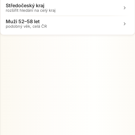
Středočeský kraj
chevron_right
rozšířit hledání na celý kraj
Muži 52–58 let
chevron_right
podobný věk, celá ČR