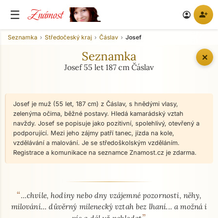
Známost
☰
person_add
account_circle
Seznamka
Středočeský kraj
Čáslav
Josef
Seznamka
✕
Josef 55 let 187 cm Čáslav
Josef je muž (55 let, 187 cm) z Čáslav, s hnědými vlasy,
zelenýma očima, běžné postavy. Hledá kamarádský vztah
navždy. Josef se popisuje jako pozitivní, spolehlivý, otevřený a
podporující. Mezi jeho zájmy patří tanec, jízda na kole,
vzdělávání a malování. Je se středoškolským vzděláním.
Registrace a komunikace na seznamce Znamost.cz je zdarma.
“
O mně - seznamka profil
...chvíle, hodiny nebo dny vzájemné pozornosti, něhy,
milování... důvěrný milenecký vztah bez lhaní... a možná i
”