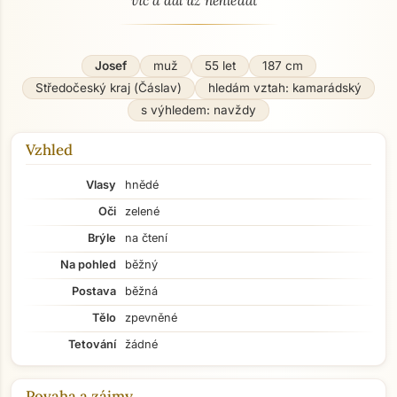
víc a dál už nehledat
Josef
muž
55 let
187 cm
Středočeský kraj (Čáslav)
hledám vztah: kamarádský
s výhledem: navždy
Vzhled
Vlasy
hnědé
Oči
zelené
Brýle
na čtení
Na pohled
běžný
Postava
běžná
Tělo
zpevněné
Tetování
žádné
Povaha a zájmy