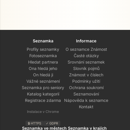
Seznamka
Informace
Profily seznamky
O seznamce Známost
Fotoseznamka
Časté otázky
Hledat partnera
Srovnání seznamek
Ona hledá jeho
Slovník pojmů
On hledá ji
Známost v číslech
Vážné seznámení
Podmínky užití
Seznamka pro seniory
Ochrana soukromí
Katalog kategorií
Seznamování
Registrace zdarma
Nápověda k seznamce
Kontakt
Instalace v Chrome
🔒 HTTPS
✓ GDPR
Seznamka ve městech
Seznamka v krajích