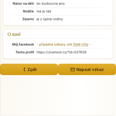
Názor na děti
do budoucna ano
Rodiče
má je rád
Zázemí
je z úplné rodiny
O mně
Můj facebook
- případné odkazy vidí
Zlaté účty
-
Tento profil
https://znamost.cz/?id=537626
mail
《 Zpět
Napsat vzkaz
Přejít na hlavní obsah