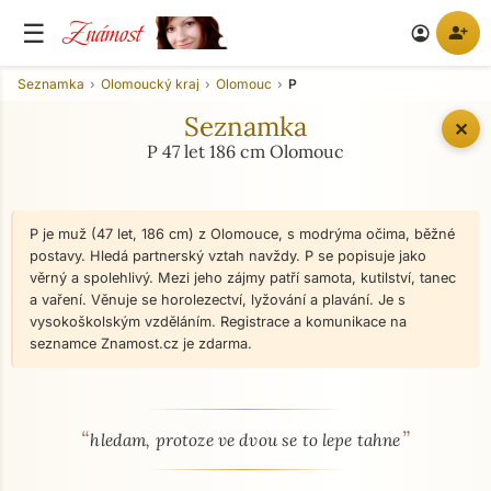
Známost
☰
person_add
account_circle
Seznamka
Olomoucký kraj
Olomouc
P
Seznamka
✕
P 47 let 186 cm Olomouc
P je muž (47 let, 186 cm) z Olomouce, s modrýma očima, běžné
postavy. Hledá partnerský vztah navždy. P se popisuje jako
věrný a spolehlivý. Mezi jeho zájmy patří samota, kutilství, tanec
a vaření. Věnuje se horolezectví, lyžování a plavání. Je s
vysokoškolským vzděláním. Registrace a komunikace na
seznamce Znamost.cz je zdarma.
“
”
O mně - seznamka profil
hledam, protoze ve dvou se to lepe tahne