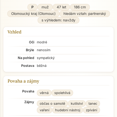
P
muž
47 let
186 cm
Olomoucký kraj (Olomouc)
hledám vztah: partnerský
s výhledem: navždy
Vzhled
Oči
modré
Brýle
nenosím
Na pohled
sympatický
Postava
běžná
Povaha a zájmy
Povaha
věrná
spolehlivá
Zájmy
občas o samotě
kutilství
tanec
vaření
hudební nástroj
zpívání