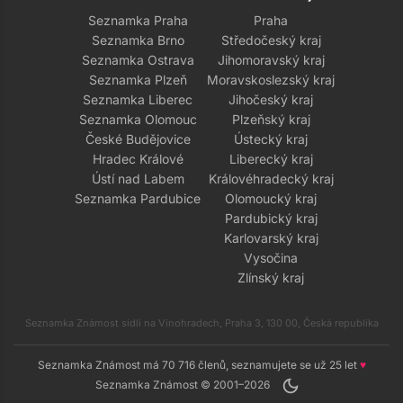
Seznamka Praha
Praha
Seznamka Brno
Středočeský kraj
Seznamka Ostrava
Jihomoravský kraj
Seznamka Plzeň
Moravskoslezský kraj
Seznamka Liberec
Jihočeský kraj
Seznamka Olomouc
Plzeňský kraj
České Budějovice
Ústecký kraj
Hradec Králové
Liberecký kraj
Ústí nad Labem
Královéhradecký kraj
Seznamka Pardubice
Olomoucký kraj
Pardubický kraj
Karlovarský kraj
Vysočina
Zlínský kraj
Seznamka Známost sídlí na Vinohradech, Praha 3, 130 00, Česká republika
Seznamka Známost má 70 716 členů, seznamujete se už 25 let
♥
dark_mode
Seznamka Známost © 2001–2026