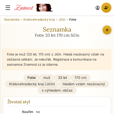
Známost
☰
person_add
account_circle
Seznamka
Královehradecký kraj
Jičín
Fotw
Seznamka
✕
Fotw 33 let 170 cm Jičín
Fotw je muž (33 let, 170 cm) z Jičín. Hledá nezávazný vztah na
občasná setkání. Je nekuřák. Registrace a komunikace na
seznamce Znamost.cz je zdarma.
Fotw
muž
33 let
170 cm
Královehradecký kraj (Jičín)
hledám vztah: nezávazný
s výhledem: občas
Životní styl
Kouřím
ne