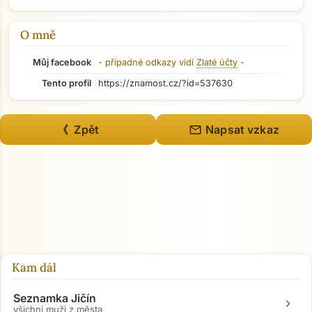
O mně
Můj facebook
- případné odkazy vidí
Zlaté účty
-
Tento profil
https://znamost.cz/?id=537630
mail
《 Zpět
Napsat vzkaz
Kam dál
Seznamka Jičín
chevron_right
všichni muži z města