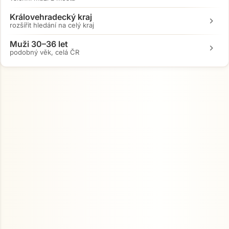
Královehradecký kraj
chevron_right
rozšířit hledání na celý kraj
Muži 30–36 let
chevron_right
podobný věk, celá ČR
Přejít na hlavní obsah