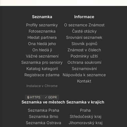
Seznamka
Informace
Profily seznamky
O seznamce Známost
Fotoseznamka
Časté otázky
Hledat partnera
Srovnání seznamek
Ona hledá jeho
Slovník pojmů
On hledá ji
Známost v číslech
Vážné seznámení
Podmínky užití
Seznamka pro seniory
Ochrana soukromí
Katalog kategorií
Seznamování
Registrace zdarma
Nápověda k seznamce
Kontakt
Instalace v Chrome
🔒 HTTPS
✓ GDPR
Seznamka ve městech
Seznamka v krajích
Seznamka Praha
Praha
Seznamka Brno
Středočeský kraj
Seznamka Ostrava
Jihomoravský kraj