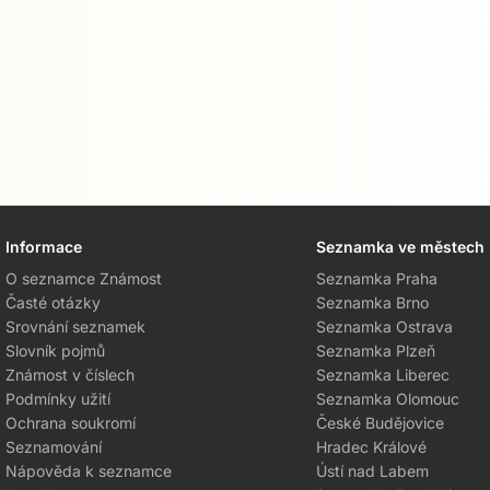
Informace
Seznamka ve městech
O seznamce Známost
Seznamka Praha
Časté otázky
Seznamka Brno
Srovnání seznamek
Seznamka Ostrava
Slovník pojmů
Seznamka Plzeň
Známost v číslech
Seznamka Liberec
Podmínky užití
Seznamka Olomouc
Ochrana soukromí
České Budějovice
Seznamování
Hradec Králové
Nápověda k seznamce
Ústí nad Labem