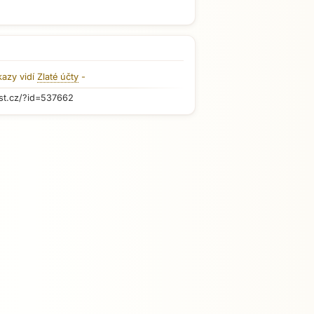
kazy vidí
Zlaté účty
-
st.cz/?id=537662