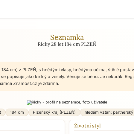
Seznamka
Ricky 28 let 184 cm PLZEŇ
t, 184 cm) z PLZEŇ, s hnědými vlasy, hnědýma očima, štíhlé postav
 se popisuje jako klidný a veselý. Věnuje se běhu. Je nekuřák. Regi
namce Znamost.cz je zdarma.
t
184 cm
Plzeňský kraj (PLZEŇ)
hledám vztah: partnerský
Životní styl