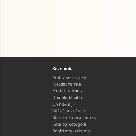
Seznamka
Profily seznamky
Fotoseznamka
Hledat partnera
Ona hledá jeho
On hledá ji
Vážné seznámení
Seznamka pro seniory
Katalog kategorií
Registrace zdarma