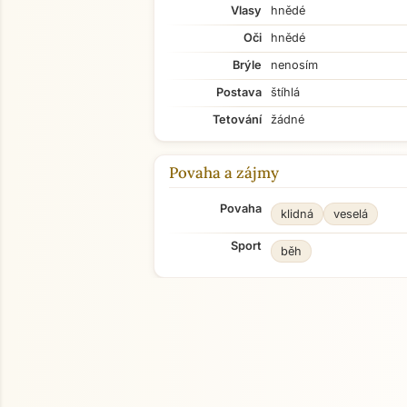
Vlasy
hnědé
Oči
hnědé
Brýle
nenosím
Postava
štíhlá
Tetování
žádné
Povaha a zájmy
Povaha
klidná
veselá
Sport
běh