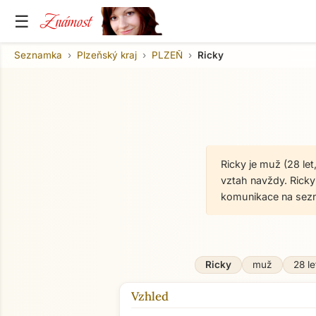
Známost
☰
Seznamka
Plzeňský kraj
PLZEŇ
Ricky
Ricky je muž (28 le
vztah navždy. Ricky
komunikace na sez
Ricky
muž
28 le
Vzhled