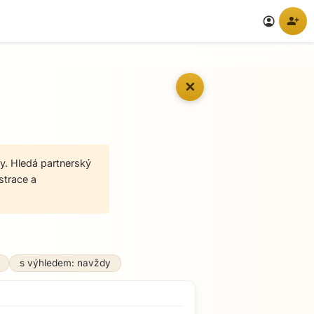
person_add
account_circle
✕
y. Hledá partnerský
strace a
s výhledem: navždy