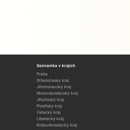
Seznamka v krajích
Praha
Středočeský kraj
Jihomoravský kraj
Moravskoslezský kraj
Jihočeský kraj
Plzeňský kraj
Ústecký kraj
Liberecký kraj
Královéhradecký kraj