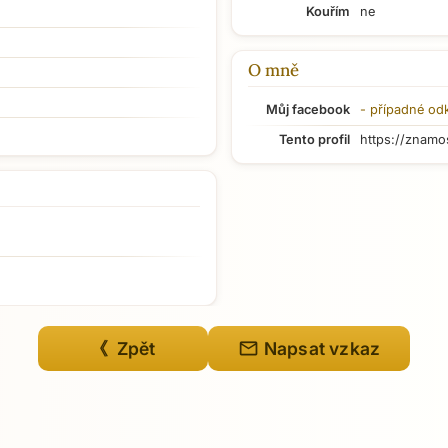
Kouřím
ne
O mně
Můj facebook
- případné od
Tento profil
https://znamo
mail
《 Zpět
Napsat vzkaz