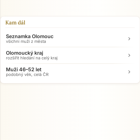
Kam dál
Seznamka Olomouc
chevron_right
všichni muži z města
Olomoucký kraj
chevron_right
rozšířit hledání na celý kraj
Muži 46–52 let
chevron_right
podobný věk, celá ČR