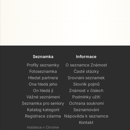
Seznamka
Informace
Profily seznamky
O seznamce Známost
Fotoseznamka
Časté otázky
Hledat partnera
Srovnání seznamek
Ona hledá jeho
Slovník pojmů
On hledá ji
Známost v číslech
Vážné seznámení
Podmínky užití
Seznamka pro seniory
Ochrana soukromí
Katalog kategorií
Seznamování
Registrace zdarma
Nápověda k seznamce
Kontakt
Instalace v Chrome