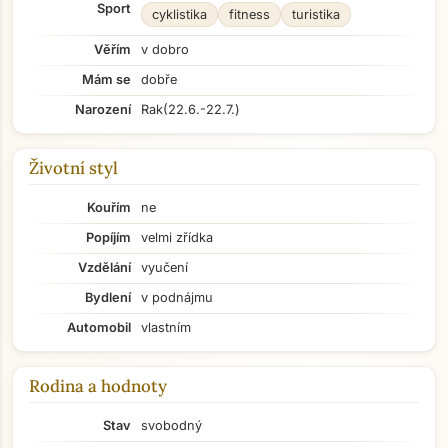
Sport
cyklistika
fitness
turistika
Věřím
v dobro
Mám se
dobře
Narození
Rak
(22.6.-22.7.)
Životní styl
Kouřím
ne
Popíjím
velmi zřídka
Vzdělání
vyučení
Bydlení
v podnájmu
Automobil
vlastním
Rodina a hodnoty
Stav
svobodný