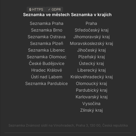
🔒 HTTPS
✓ GDPR
Seznamka ve městech
Seznamka v krajích
Seznamka Praha
Praha
Seznamka Brno
Středočeský kraj
Seznamka Ostrava
Jihomoravský kraj
Seznamka Plzeň
Moravskoslezský kraj
Seznamka Liberec
Jihočeský kraj
Seznamka Olomouc
Plzeňský kraj
České Budějovice
Ústecký kraj
Hradec Králové
Liberecký kraj
Ústí nad Labem
Královéhradecký kraj
Seznamka Pardubice
Olomoucký kraj
Pardubický kraj
Karlovarský kraj
Vysočina
Zlínský kraj
Seznamka Známost sídlí na Vinohradech, Praha 3, 130 00, Česká republika