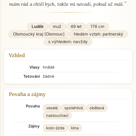
”
mám rád a chtěl bych, takže mi nevadí, pokud už máš.
Luděk
muž
49 let
176 cm
Olomoucký kraj (Olomouc)
hledám vztah: partnerský
s výhledem: navždy
Vzhled
Vlasy
hnědé
Tetování
žádné
Povaha a zájmy
Povaha
veselá
spolehlivá
obětavá
naslouchací
Zájmy
kolo-jízda
kina