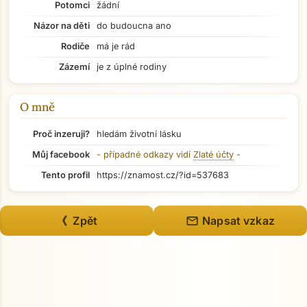
Potomci
žádní
Názor na děti
do budoucna ano
Rodiče
má je rád
Zázemí
je z úplné rodiny
O mně
Proč inzeruji?
hledám životní lásku
Můj facebook
- případné odkazy vidí
Zlaté účty
-
Tento profil
https://znamost.cz/?id=537683
Přejít na hlavní obsah
mail
《 Zpět
Napsat vzkaz