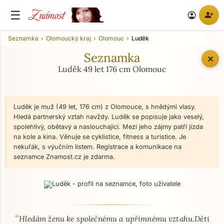
Známost
☰
person_add
account_circle
Seznamka
Olomoucký kraj
Olomouc
Luděk
Seznamka
✕
Luděk 49 let 176 cm Olomouc
Luděk je muž (49 let, 176 cm) z Olomouce, s hnědými vlasy.
Hledá partnerský vztah navždy. Luděk se popisuje jako veselý,
spolehlivý, obětavý a naslouchající. Mezi jeho zájmy patří jízda
na kole a kina. Věnuje se cyklistice, fitness a turistice. Je
nekuřák, s výučním listem. Registrace a komunikace na
seznamce Znamost.cz je zdarma.
“
O mně - seznamka profil
Hledám ženu ke společnému a upřímnému vztahu.Děti