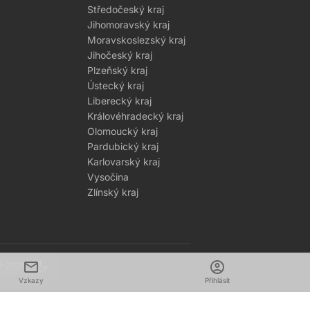
Středočeský kraj
Jihomoravský kraj
Moravskoslezský kraj
Jihočeský kraj
Plzeňský kraj
Ústecký kraj
Liberecký kraj
Královéhradecký kraj
Olomoucký kraj
Pardubický kraj
Karlovarský kraj
Vysočina
Zlínský kraj
mail
dark_mode
account_circle
1–2026
Vzkazy
Přihlásit