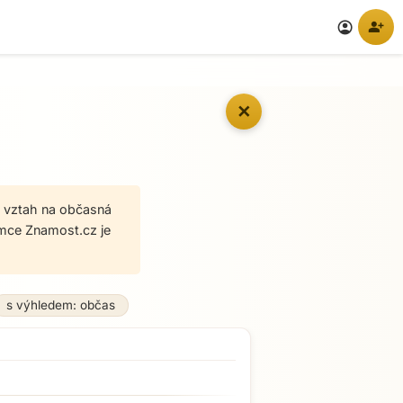
person_add
account_circle
✕
ný vztah na občasná
amce Znamost.cz je
s výhledem: občas