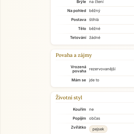
Brýle
na čtení
Na pohled
běžný
Postava
štíhlá
Tělo
běžné
Tetování
žádné
Povaha a zájmy
Vrozená
rezervovanější
povaha
Mám se
jde to
Životní styl
Kouřím
ne
Popíjím
občas
Zvířátko
pejsek