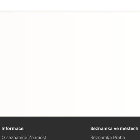
Informace
Seznamka ve městech
O seznamce Známost
Seznamka Praha