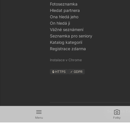
Fotoseznamka
Hledat partnera
Ona hledá jeho
On hledá ji
Vážné seznámení
Seznamka pro seniory
Katalog kategorií
Registrace zdarma
Instalace v Chrome
🔒 HTTPS
✓ GDPR
menu
camera_alt
Seznamka Zná
Menu
Fotky