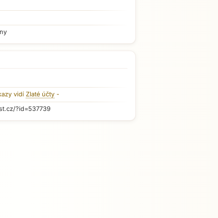
iny
kazy vidí
Zlaté účty
-
st.cz/?id=537739