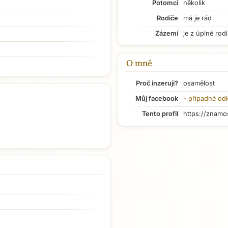
Potomci
několik
Rodiče
má je rád
Zázemí
je z úplné rod
O mně
Proč inzeruji?
osamělost
Můj facebook
- případné od
Tento profil
https://znamo