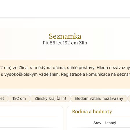
Seznamka
Pit 56 let 192 cm Zlín
 192 cm) ze Zlína, s hnědýma očima, štíhlé postavy. Hledá nezávaz
k, s vysokoškolským vzděláním. Registrace a komunikace na sezn
let
192 cm
Zlínský kraj (Zlín)
hledám vztah: nezávazný
Rodina a hodnoty
Stav
ženatý