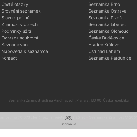
Časté otázky
Seznamka Brno
Srovnání seznamek
Seznamka Ostrava
Slovník pojmů
Seznamka Plzeň
Známost v číslech
Seznamka Liberec
Podmínky užití
Seznamka Olomouc
Ochrana soukromí
České Budějovice
Seznamování
Hradec Králové
Nápověda k seznamce
Ústí nad Labem
Kontakt
Seznamka Pardubice
Seznamka Známost sídlí na Vinohradech, Praha 3, 130 00, Česká republika
group
most má 70 673 členů, seznamujete se už 25 let
♥
Seznamka Známost © 200
Seznamka