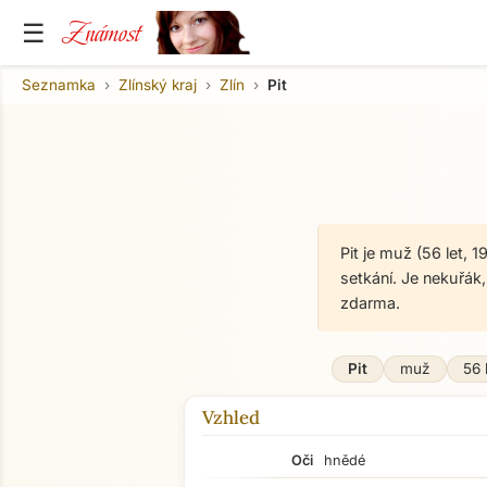
Známost
☰
Seznamka
Zlínský kraj
Zlín
Pit
Pit je muž (56 let,
setkání. Je nekuřá
zdarma.
Pit
muž
56 
Vzhled
Oči
hnědé