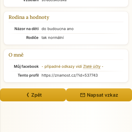
Rodina a hodnoty
Názor na děti
do budoucna ano
Rodiče
tak normální
O mně
Můj facebook
- případné odkazy vidí
Zlaté účty
-
Tento profil
https://znamost.cz/?id=537743
mail
《 Zpět
Napsat vzkaz