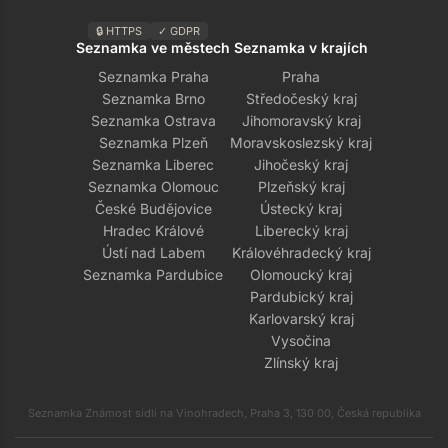
🔒 HTTPS
✓ GDPR
Seznamka ve městech
Seznamka v krajích
Seznamka Praha
Praha
Seznamka Brno
Středočeský kraj
Seznamka Ostrava
Jihomoravský kraj
Seznamka Plzeň
Moravskoslezský kraj
Seznamka Liberec
Jihočeský kraj
Seznamka Olomouc
Plzeňský kraj
České Budějovice
Ústecký kraj
Hradec Králové
Liberecký kraj
Ústí nad Labem
Královéhradecký kraj
Seznamka Pardubice
Olomoucký kraj
Pardubický kraj
Karlovarský kraj
Vysočina
Zlínský kraj
Seznamka Známost sídlí na Vinohradech, Praha 3, 130 00, Česká republika