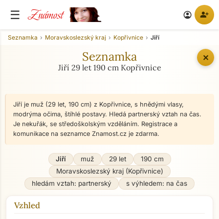
Známost
☰
person_add
account_circle
Seznamka
Moravskoslezský kraj
Kopřivnice
Jiří
Seznamka
✕
Jiří 29 let 190 cm Kopřivnice
Jiří je muž (29 let, 190 cm) z Kopřivnice, s hnědými vlasy,
modrýma očima, štíhlé postavy. Hledá partnerský vztah na čas.
Je nekuřák, se středoškolským vzděláním. Registrace a
komunikace na seznamce Znamost.cz je zdarma.
Jiří
muž
29 let
190 cm
Moravskoslezský kraj (Kopřivnice)
hledám vztah: partnerský
s výhledem: na čas
Vzhled