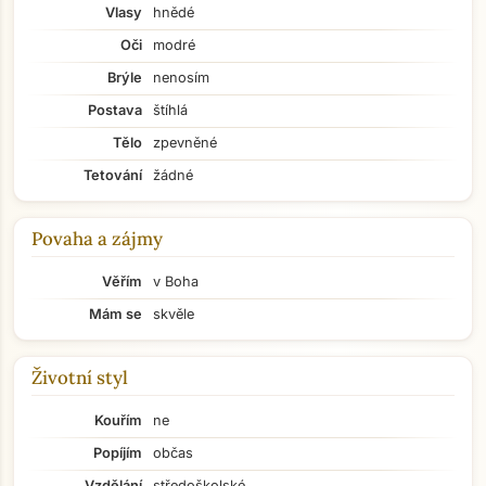
Vlasy
hnědé
Oči
modré
Brýle
nenosím
Postava
štíhlá
Tělo
zpevněné
Tetování
žádné
Povaha a zájmy
Věřím
v Boha
Mám se
skvěle
Životní styl
Kouřím
ne
Popíjím
občas
Vzdělání
středoškolské