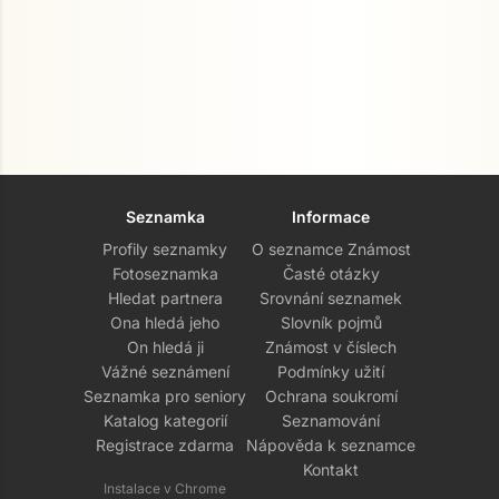
Seznamka
Informace
Profily seznamky
O seznamce Známost
Fotoseznamka
Časté otázky
Hledat partnera
Srovnání seznamek
Ona hledá jeho
Slovník pojmů
On hledá ji
Známost v číslech
Vážné seznámení
Podmínky užití
Seznamka pro seniory
Ochrana soukromí
Katalog kategorií
Seznamování
Registrace zdarma
Nápověda k seznamce
Kontakt
Instalace v Chrome