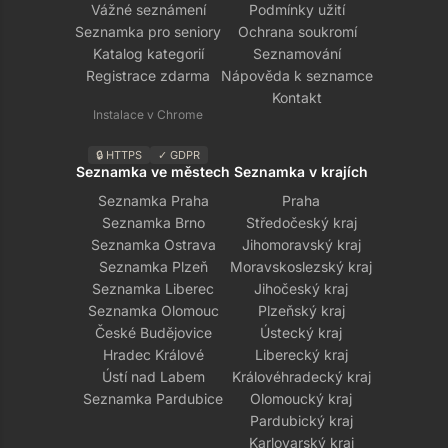
Vážné seznámení
Podmínky užití
Seznamka pro seniory
Ochrana soukromí
Katalog kategorií
Seznamování
Registrace zdarma
Nápověda k seznamce
Kontakt
Instalace v Chrome
🔒 HTTPS
✓ GDPR
Seznamka ve městech
Seznamka v krajích
Seznamka Praha
Praha
Seznamka Brno
Středočeský kraj
Seznamka Ostrava
Jihomoravský kraj
Seznamka Plzeň
Moravskoslezský kraj
Seznamka Liberec
Jihočeský kraj
Seznamka Olomouc
Plzeňský kraj
České Budějovice
Ústecký kraj
Hradec Králové
Liberecký kraj
Ústí nad Labem
Královéhradecký kraj
Seznamka Pardubice
Olomoucký kraj
Pardubický kraj
Karlovarský kraj