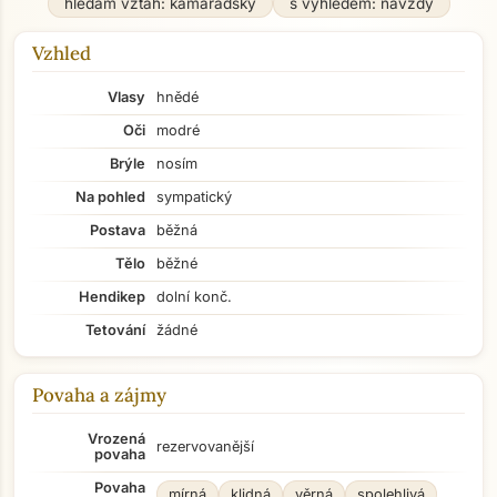
hledám vztah: kamarádský
s výhledem: navždy
Vzhled
Vlasy
hnědé
Oči
modré
Brýle
nosím
Na pohled
sympatický
Postava
běžná
Tělo
běžné
Hendikep
dolní konč.
Tetování
žádné
Povaha a zájmy
Vrozená
rezervovanější
povaha
Povaha
mírná
klidná
věrná
spolehlivá