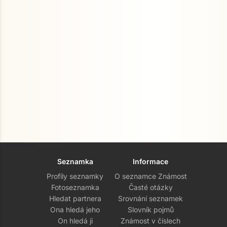
Seznamka
Informace
Profily seznamky
O seznamce Známost
Fotoseznamka
Časté otázky
Hledat partnera
Srovnání seznamek
Ona hledá jeho
Slovník pojmů
On hledá ji
Známost v číslech