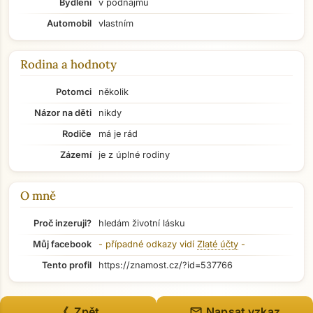
Bydlení
v podnájmu
Automobil
vlastním
Rodina a hodnoty
Potomci
několik
Názor na děti
nikdy
Rodiče
má je rád
Zázemí
je z úplné rodiny
O mně
Proč inzeruji?
hledám životní lásku
Můj facebook
- případné odkazy vidí
Zlaté účty
-
Přejít na hlavní obsah
Tento profil
https://znamost.cz/?id=537766
mail
《 Zpět
Napsat vzkaz