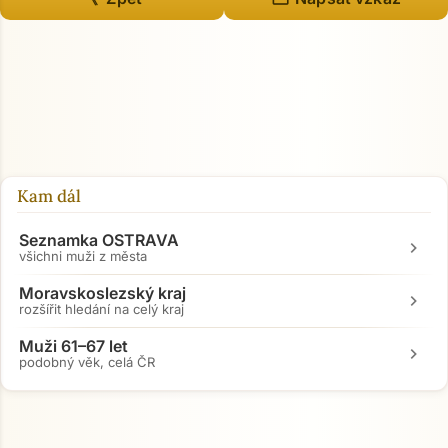
Kam dál
Seznamka OSTRAVA
chevron_right
všichni muži z města
Moravskoslezský kraj
chevron_right
rozšířit hledání na celý kraj
Muži 61–67 let
chevron_right
podobný věk, celá ČR