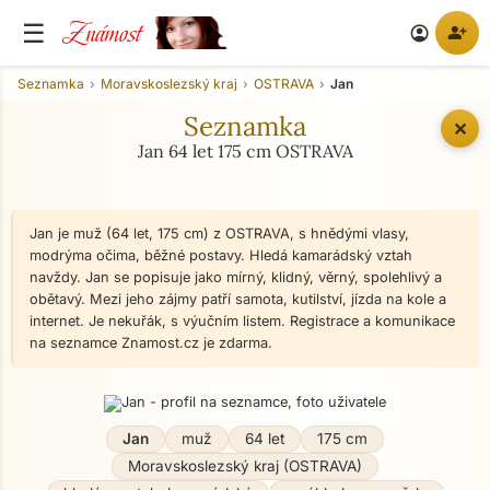
Známost
☰
person_add
account_circle
Seznamka
Moravskoslezský kraj
OSTRAVA
Jan
Seznamka
✕
Jan 64 let 175 cm OSTRAVA
Jan je muž (64 let, 175 cm) z OSTRAVA, s hnědými vlasy,
modrýma očima, běžné postavy. Hledá kamarádský vztah
navždy. Jan se popisuje jako mírný, klidný, věrný, spolehlivý a
obětavý. Mezi jeho zájmy patří samota, kutilství, jízda na kole a
internet. Je nekuřák, s výučním listem. Registrace a komunikace
na seznamce Znamost.cz je zdarma.
Jan
muž
64 let
175 cm
Moravskoslezský kraj (OSTRAVA)