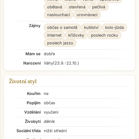
obětavá
otevřená
pečlivá
naslouchací
urovnávací
Zájmy
občas o samotě
kutilství
kolo-jízda
internet
křížovky
poslech rocku
poslech jazzu
Mám se
dobře
Narození
Váhy
(23.9.-22.10.)
Životní styl
Kouřím
ne
Popíjím
občas
Vzdělání
vyučení
Živobytí
dělník
Sociální třída
nižší střední