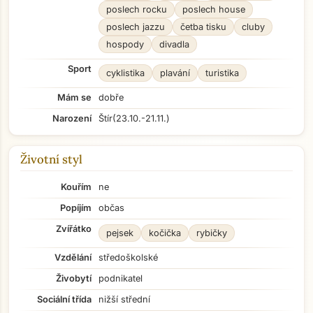
poslech rocku
poslech house
poslech jazzu
četba tisku
cluby
hospody
divadla
Sport
cyklistika
plavání
turistika
Mám se
dobře
Narození
Štír
(23.10.-21.11.)
Životní styl
Kouřím
ne
Popíjím
občas
Zvířátko
pejsek
kočička
rybičky
Vzdělání
středoškolské
Živobytí
podnikatel
Sociální třída
nižší střední