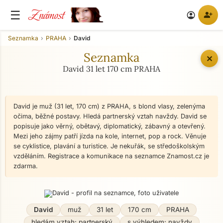
Známost
☰
person_add
account_circle
Seznamka
PRAHA
David
Seznamka
✕
David 31 let 170 cm PRAHA
David je muž (31 let, 170 cm) z PRAHA, s blond vlasy, zelenýma
očima, běžné postavy. Hledá partnerský vztah navždy. David se
popisuje jako věrný, obětavý, diplomatický, zábavný a otevřený.
Mezi jeho zájmy patří jízda na kole, internet, pop a rock. Věnuje
se cyklistice, plavání a turistice. Je nekuřák, se středoškolským
vzděláním. Registrace a komunikace na seznamce Znamost.cz je
zdarma.
David
muž
31 let
170 cm
PRAHA
hledám vztah: partnerský
s výhledem: navždy