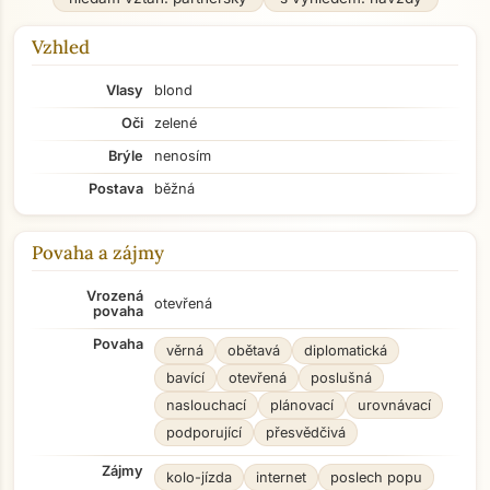
Vzhled
Vlasy
blond
Oči
zelené
Brýle
nenosím
Postava
běžná
Povaha a zájmy
Vrozená
otevřená
povaha
Povaha
věrná
obětavá
diplomatická
bavící
otevřená
poslušná
naslouchací
plánovací
urovnávací
podporující
přesvědčivá
Zájmy
kolo-jízda
internet
poslech popu