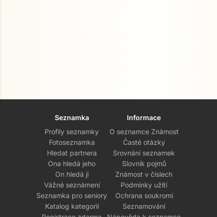
Seznamka
Informace
Profily seznamky
O seznamce Známost
Fotoseznamka
Časté otázky
Hledat partnera
Srovnání seznamek
Ona hledá jeho
Slovník pojmů
On hledá ji
Známost v číslech
Vážné seznámení
Podmínky užití
Seznamka pro seniory
Ochrana soukromí
Katalog kategorií
Seznamování
Registrace zdarma
Nápověda k seznamce