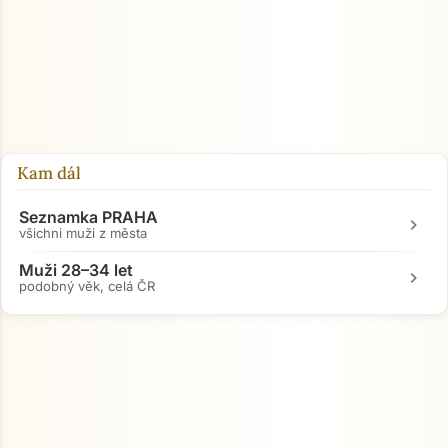
Kam dál
Seznamka PRAHA
chevron_right
všichni muži z města
Muži 28–34 let
chevron_right
podobný věk, celá ČR