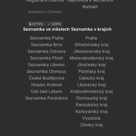
Kontakt
Instalace v Chrome
🔒 HTTPS
✓ GDPR
Seznamka ve městech
Seznamka v krajích
Seznamka Praha
Praha
Seznamka Brno
Středočeský kraj
Seznamka Ostrava
Jihomoravský kraj
Seznamka Plzeň
Moravskoslezský kraj
Seznamka Liberec
Jihočeský kraj
Seznamka Olomouc
Plzeňský kraj
České Budějovice
Ústecký kraj
Hradec Králové
Liberecký kraj
Ústí nad Labem
Královéhradecký kraj
Seznamka Pardubice
Olomoucký kraj
Pardubický kraj
Karlovarský kraj
Vysočina
Zlínský kraj