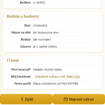
Bydlení
u rodičů
Rodina a hodnoty
Stav
svobodný
Názor na děti
do budoucna ano
Rodiče
tak normální
Zázemí
je z úplné rodiny
O mně
Proč inzeruji?
hledám životní lásku
Můj facebook
- případné odkazy vidí
Zlaté účty
-
Přejít na hlavní obsah
Tento profil
https://znamost.cz/?id=537789
mail
《 Zpět
Napsat vzkaz