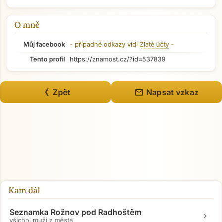
O mně
Můj facebook
- případné odkazy vidí
Zlaté účty
-
Tento profil
https://znamost.cz/?id=537839
mail
《 Zpět
Napsat vzkaz
Kam dál
Seznamka Rožnov pod Radhoštěm
chevron_right
všichni muži z města