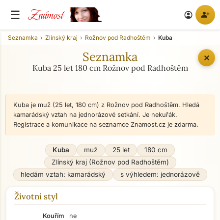
Známost
☰
person_add
account_circle
Seznamka
Zlínský kraj
Rožnov pod Radhoštěm
Kuba
Seznamka
✕
Kuba 25 let 180 cm Rožnov pod Radhoštěm
Kuba je muž (25 let, 180 cm) z Rožnov pod Radhoštěm. Hledá
kamarádský vztah na jednorázové setkání. Je nekuřák.
Registrace a komunikace na seznamce Znamost.cz je zdarma.
Kuba
muž
25 let
180 cm
Zlínský kraj (Rožnov pod Radhoštěm)
hledám vztah: kamarádský
s výhledem: jednorázově
Životní styl
Kouřím
ne