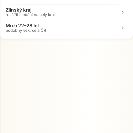
Zlínský kraj
chevron_right
rozšířit hledání na celý kraj
Muži 22–28 let
chevron_right
podobný věk, celá ČR
Přejít na hlavní obsah