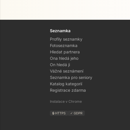
Seznamka
Profily seznamky
Fotoseznamka
Hledat partnera
Ona hledá jeho
On hledá ji
Vážné seznámení
Seznamka pro seniory
Katalog kategorií
Registrace zdarma
Instalace v Chrome
🔒 HTTPS
✓ GDPR