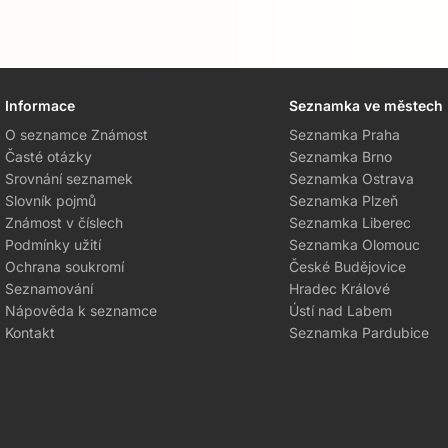
Informace
Seznamka ve městech
O seznamce Známost
Seznamka Praha
Časté otázky
Seznamka Brno
Srovnání seznamek
Seznamka Ostrava
Slovník pojmů
Seznamka Plzeň
Známost v číslech
Seznamka Liberec
Podmínky užití
Seznamka Olomouc
Ochrana soukromí
České Budějovice
Seznamování
Hradec Králové
Nápověda k seznamce
Ústí nad Labem
Kontakt
Seznamka Pardubice