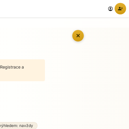
person_add
account_circle
✕
Registrace a
výhledem: navždy