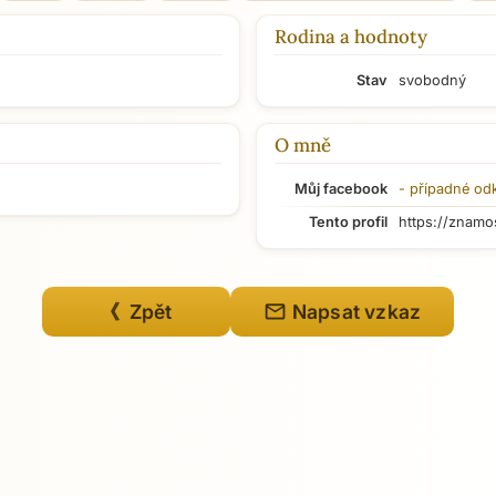
Rodina a hodnoty
Stav
svobodný
O mně
Můj facebook
- případné od
Tento profil
https://znamo
mail
《 Zpět
Napsat vzkaz