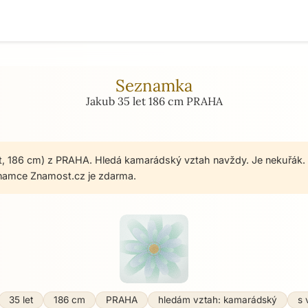
Seznamka
Jakub 35 let 186 cm PRAHA
t, 186 cm) z PRAHA. Hledá kamarádský vztah navždy. Je nekuřák. 
namce Znamost.cz je zdarma.
35 let
186 cm
PRAHA
hledám vztah: kamarádský
s 