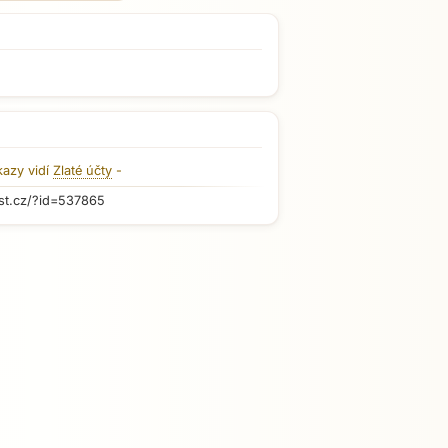
kazy vidí
Zlaté účty
-
st.cz/?id=537865