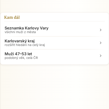
Kam dál
Seznamka Karlovy Vary
chevron_right
všichni muži z města
Karlovarský kraj
chevron_right
rozšířit hledání na celý kraj
Muži 47–53 let
chevron_right
podobný věk, celá ČR