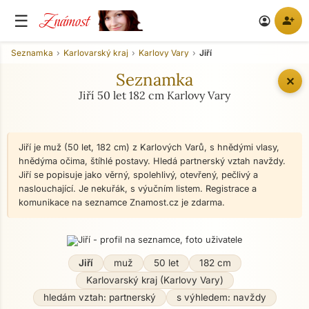
Známost
☰
person_add
account_circle
Seznamka
Karlovarský kraj
Karlovy Vary
Jiří
Seznamka
✕
Jiří 50 let 182 cm Karlovy Vary
Jiří je muž (50 let, 182 cm) z Karlových Varů, s hnědými vlasy,
hnědýma očima, štíhlé postavy. Hledá partnerský vztah navždy.
Jiří se popisuje jako věrný, spolehlivý, otevřený, pečlivý a
naslouchající. Je nekuřák, s výučním listem. Registrace a
komunikace na seznamce Znamost.cz je zdarma.
Jiří
muž
50 let
182 cm
Karlovarský kraj (Karlovy Vary)
hledám vztah: partnerský
s výhledem: navždy