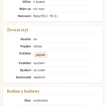
Věřím
v bolest
Mám se
nic moc
Narození
Ryby
(19.2.-19.3.)
Životní styl
Kouřím
ne
Popíjím
občas
Zvířátko
pejsek
Vzdělání
vyučení
Bydlení
ve svém
Automobil
vlastním
Rodina a hodnoty
Stav
svobodný