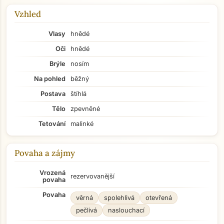
Vzhled
Vlasy
hnědé
Oči
hnědé
Brýle
nosím
Na pohled
běžný
Postava
štíhlá
Tělo
zpevněné
Tetování
malinké
Povaha a zájmy
Vrozená
rezervovanější
povaha
Povaha
věrná
spolehlivá
otevřená
pečlivá
naslouchací