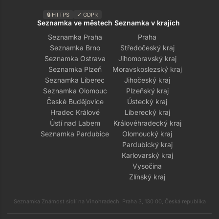
🔒 HTTPS
✓ GDPR
Seznamka ve městech
Seznamka v krajích
Seznamka Praha
Praha
Seznamka Brno
Středočeský kraj
Seznamka Ostrava
Jihomoravský kraj
Seznamka Plzeň
Moravskoslezský kraj
Seznamka Liberec
Jihočeský kraj
Seznamka Olomouc
Plzeňský kraj
České Budějovice
Ústecký kraj
Hradec Králové
Liberecký kraj
Ústí nad Labem
Královéhradecký kraj
Seznamka Pardubice
Olomoucký kraj
Pardubický kraj
Karlovarský kraj
Vysočina
Zlínský kraj
Seznamka Známost sídlí na Vinohradech, Praha 3, 130 00, Česká republika