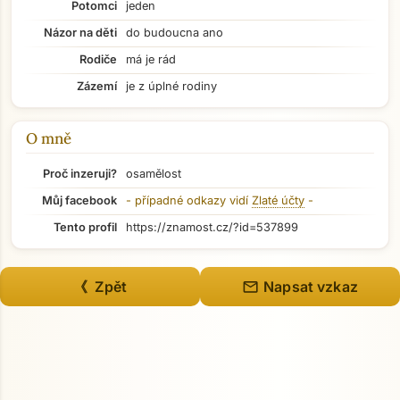
Potomci
jeden
Názor na děti
do budoucna ano
Rodiče
má je rád
Zázemí
je z úplné rodiny
O mně
Proč inzeruji?
osamělost
Můj facebook
- případné odkazy vidí
Zlaté účty
-
Tento profil
https://znamost.cz/?id=537899
Přejít na hlavní obsah
mail
《 Zpět
Napsat vzkaz