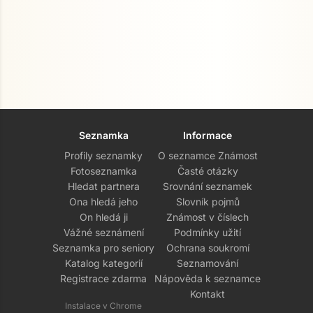
Seznamka
Informace
Profily seznamky
O seznamce Známost
Fotoseznamka
Časté otázky
Hledat partnera
Srovnání seznamek
Ona hledá jeho
Slovník pojmů
On hledá ji
Známost v číslech
Vážné seznámení
Podmínky užití
Seznamka pro seniory
Ochrana soukromí
Katalog kategorií
Seznamování
Registrace zdarma
Nápověda k seznamce
Kontakt
Instalace v Chrome