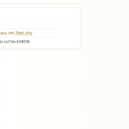
kazy vidí
Zlaté účty
-
st.cz/?id=538018