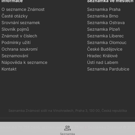
Informace
Seznamka ve městech
O seznamce Známost
Seznamka Praha
Časté otázky
Seznamka Brno
Srovnání seznamek
Seznamka Ostrava
Slovník pojmů
Seznamka Plzeň
Známost v číslech
Seznamka Liberec
Podmínky užití
Seznamka Olomouc
Ochrana soukromí
České Budějovice
Seznamování
Hradec Králové
Nápověda k seznamce
Ústí nad Labem
Kontakt
Seznamka Pardubice
Seznamka Známost sídlí na Vinohradech, Praha 3, 130 00, Česká republika
group
most má 70 758 členů, seznamujete se už 25 let
♥
Seznamka Známost © 200
Seznamka