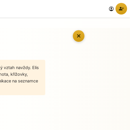
person_add
account_circle
✕
ý vztah navždy. Elis
mota, křížovky,
unikace na seznamce