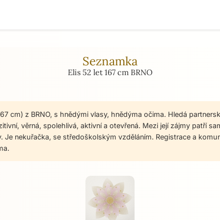
Seznamka
Elis 52 let 167 cm BRNO
t, 167 cm) z BRNO, s hnědými vlasy, hnědýma očima. Hledá partnersk
tivní, věrná, spolehlivá, aktivní a otevřená. Mezi její zájmy patří sa
y. Je nekuřačka, se středoškolským vzděláním. Registrace a kom
ma.