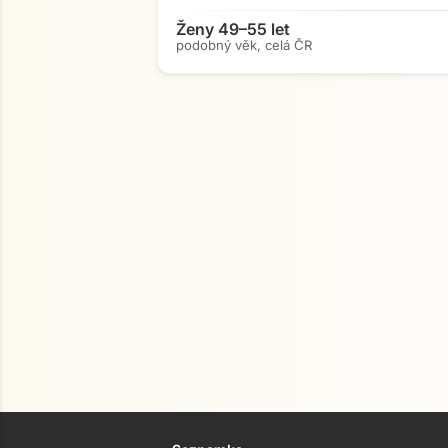
Ženy 49–55 let
podobný věk, celá ČR