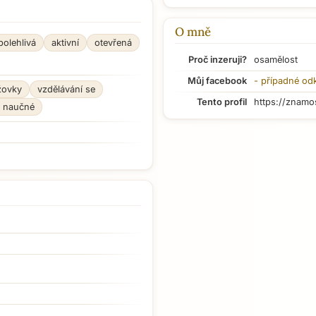
O mně
polehlivá
aktivní
otevřená
Proč inzeruji?
osamělost
Můj facebook
- případné od
žovky
vzdělávání se
Tento profil
https://znamo
a naučné