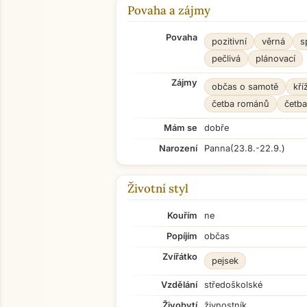
Povaha a zájmy
Povaha
pozitivní
věrná
s
pečlivá
plánovací
Zájmy
občas o samotě
kří
četba románů
četb
Mám se
dobře
Narození
Panna
(23.8.-22.9.)
Životní styl
Kouřím
ne
Popíjím
občas
Zvířátko
pejsek
Vzdělání
středoškolské
Živobytí
živnostník