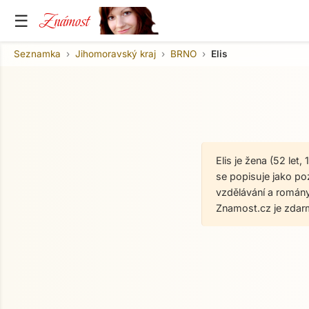
Známost
☰
Seznamka
Jihomoravský kraj
BRNO
Elis
Elis je žena (52 le
se popisuje jako pozi
vzdělávání a román
Znamost.cz je zdar