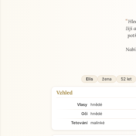
“
O mně
Hle
žijí
pot
Nabí
Elis
žena
52 let
Vzhled
Vlasy
hnědé
Oči
hnědé
Tetování
malinké