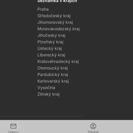
Seznamka v krajích
Praha
Středočeský kraj
Jihomoravský kraj
Moravskoslezský kraj
Jihočeský kraj
Plzeňský kraj
Ústecký kraj
Liberecký kraj
Královéhradecký kraj
Olomoucký kraj
Pardubický kraj
Karlovarský kraj
Vysočina
Zlínský kraj
mail
dark_mode
account_circle
1–2026
Vzkazy
Přihlásit