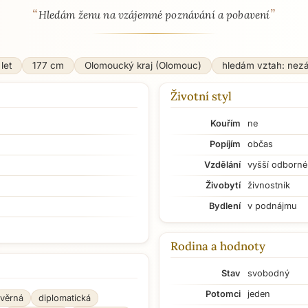
“
”
 - seznamka profil
Hledám ženu na vzájemné poznávání a pobavení
let
177 cm
Olomoucký kraj (Olomouc)
hledám vztah: nez
Životní styl
Kouřím
ne
Popíjím
občas
Vzdělání
vyšší odborné
Živobytí
živnostník
Bydlení
v podnájmu
Rodina a hodnoty
Stav
svobodný
Potomci
jeden
věrná
diplomatická