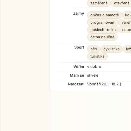
zaměřená
otevřená
Zájmy
občas o samotě
kol
programování
vařen
poslech rocku
coun
četba naučné
Sport
běh
cyklistika
ly
turistika
Věřím
v dobro
Mám se
skvěle
Narození
Vodnář
(20.1.-18.2.)