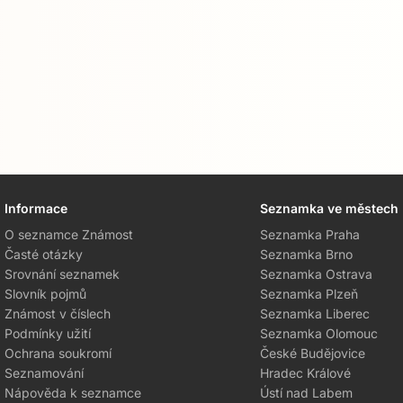
Informace
Seznamka ve městech
O seznamce Známost
Seznamka Praha
Časté otázky
Seznamka Brno
Srovnání seznamek
Seznamka Ostrava
Slovník pojmů
Seznamka Plzeň
Známost v číslech
Seznamka Liberec
Podmínky užití
Seznamka Olomouc
Ochrana soukromí
České Budějovice
Seznamování
Hradec Králové
Nápověda k seznamce
Ústí nad Labem