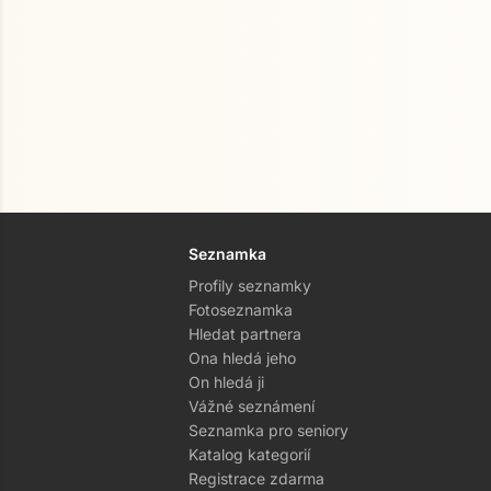
Seznamka
Profily seznamky
Fotoseznamka
Hledat partnera
Ona hledá jeho
On hledá ji
Vážné seznámení
Seznamka pro seniory
Katalog kategorií
Registrace zdarma