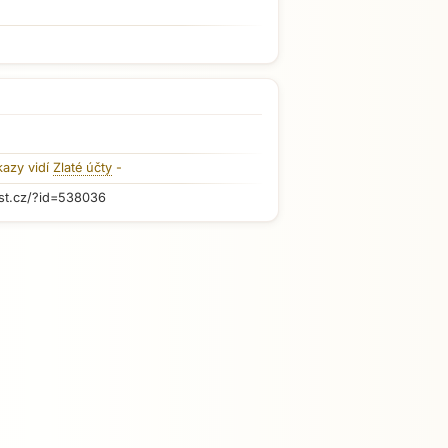
kazy vidí
Zlaté účty
-
st.cz/?id=538036