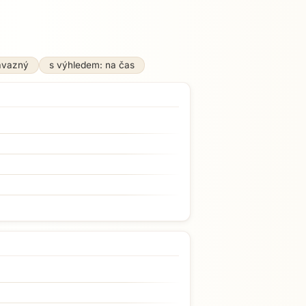
ávazný
s výhledem: na čas