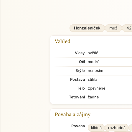
O mně
Honzajeníček
muž
42 
Vzhled
Vlasy
světlé
Oči
modré
Brýle
nenosím
Postava
štíhlá
Tělo
zpevněné
Tetování
žádné
Povaha a zájmy
Povaha
klidná
rozhodná