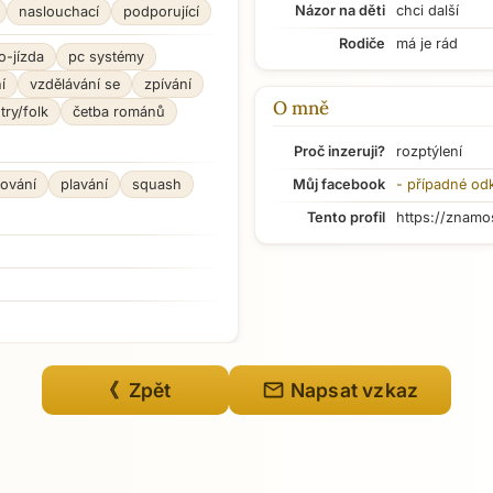
Názor na děti
chci další
naslouchací
podporující
Rodiče
má je rád
o-jízda
pc systémy
í
vzdělávání se
zpívání
O mně
try/folk
četba románů
Proč inzeruji?
rozptýlení
žování
plavání
squash
Můj facebook
- případné od
Tento profil
https://znamo
mail
《 Zpět
Napsat vzkaz
Přejít na hlavní obsah