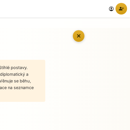
person_add
account_circle
✕
tíhlé postavy.
 diplomatický a
 Věnuje se běhu,
ikace na seznamce