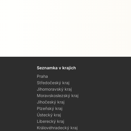
Seznamka v krajích
Praha
Středočeský kraj
Jihomoravský kraj
Moravskoslezský kraj
Jihočeský kraj
Plzeňský kraj
Ústecký kraj
Liberecký kraj
Královéhradecký kraj