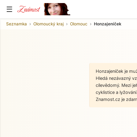
Známost
☰
Seznamka
Olomoucký kraj
Olomouc
Honzajeníček
Honzajeníček je muž
Hledá nezávazný vzt
cílevědomý. Mezi je
cyklistice a lyžová
Znamost.cz je zdar