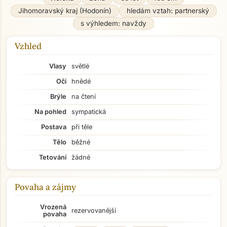
Jihomoravský kraj (Hodonín)
hledám vztah: partnerský
s výhledem: navždy
Vzhled
Vlasy
světlé
Oči
hnědé
Brýle
na čtení
Na pohled
sympatická
Postava
při těle
Tělo
běžné
Tetování
žádné
Povaha a zájmy
Vrozená
rezervovanější
povaha