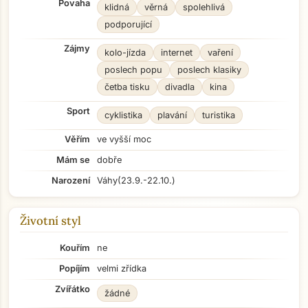
Povaha
klidná
věrná
spolehlivá
podporující
Zájmy
kolo-jízda
internet
vaření
poslech popu
poslech klasiky
četba tisku
divadla
kina
Sport
cyklistika
plavání
turistika
Věřím
ve vyšší moc
Mám se
dobře
Narození
Váhy
(23.9.-22.10.)
Životní styl
Kouřím
ne
Popíjím
velmi zřídka
Zvířátko
žádné