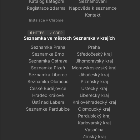
Katalog kategorií
Seznamování
Registrace zdarma
Nápověda k seznamce
Kontakt
Instalace v Chrome
🔒 HTTPS
✓ GDPR
Seznamka ve městech
Seznamka v krajích
Seznamka Praha
Praha
Seznamka Brno
Středočeský kraj
Seznamka Ostrava
Jihomoravský kraj
Seznamka Plzeň
Moravskoslezský kraj
Seznamka Liberec
Jihočeský kraj
Seznamka Olomouc
Plzeňský kraj
České Budějovice
Ústecký kraj
Hradec Králové
Liberecký kraj
Ústí nad Labem
Královéhradecký kraj
Seznamka Pardubice
Olomoucký kraj
Pardubický kraj
Karlovarský kraj
Vysočina
Zlínský kraj