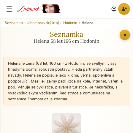
Známost
☰
person_add
account_circle
Seznamka
Jihomoravský kraj
Hodonín
Helena
Seznamka
✕
Helena 68 let 166 cm Hodonín
Helena je žena (68 let, 166 cm) z Hodonín, se světlými vlasy,
hnědýma očima, robustní postavy. Hledá partnerský vztah
navždy. Helena se popisuje jako klidná, věrná, spolehlivá a
podporující. Mezi její zájmy patří jízda na kole, internet, vaření a
pop. Věnuje se cyklistice, plavání a turistice. Je nekuřačka, s
vysokoškolským vzděláním. Registrace a komunikace na
seznamce Znamost.cz je zdarma.