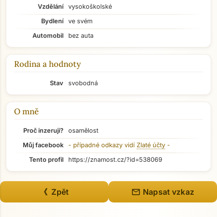
Vzdělání
vysokoškolské
Bydlení
ve svém
Automobil
bez auta
Přejít na hlavní obsah
Rodina a hodnoty
Stav
svobodná
O mně
Proč inzeruji?
osamělost
Můj facebook
- případné odkazy vidí
Zlaté účty
-
Tento profil
https://znamost.cz/?id=538069
mail
《 Zpět
Napsat vzkaz