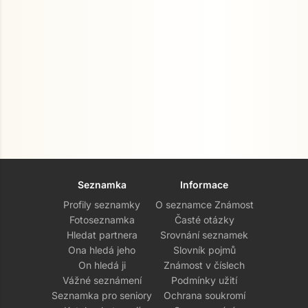
Seznamka
Informace
Profily seznamky
O seznamce Známost
Fotoseznamka
Časté otázky
Hledat partnera
Srovnání seznamek
Ona hledá jeho
Slovník pojmů
On hledá ji
Známost v číslech
Vážné seznámení
Podmínky užití
Seznamka pro seniory
Ochrana soukromí