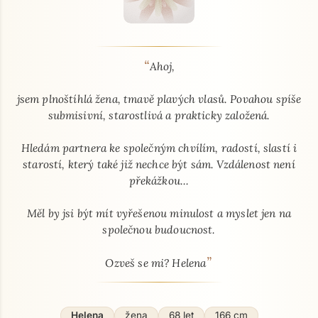
“
O mně - seznamka profil
Ahoj,
jsem plnoštíhlá žena, tmavě plavých vlasů. Povahou spíše
submisivní, starostlivá a prakticky založená.
Hledám partnera ke společným chvílím, radostí, slastí i
starostí, který také již nechce být sám. Vzdálenost není
překážkou...
Měl by jsi být mít vyřešenou minulost a myslet jen na
společnou budoucnost.
”
Ozveš se mi? Helena
Helena
žena
68 let
166 cm