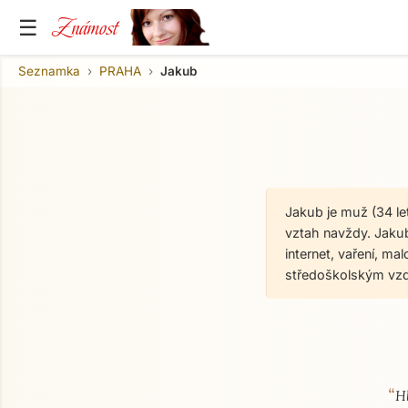
Známost
☰
Seznamka
PRAHA
Jakub
Jakub je muž (34 le
vztah navždy. Jakub 
internet, vaření, ma
středoškolským vzd
“
O mně
H