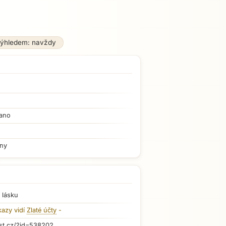
výhledem: navždy
ano
iny
 lásku
kazy vidí
Zlaté účty
-
st.cz/?id=538202