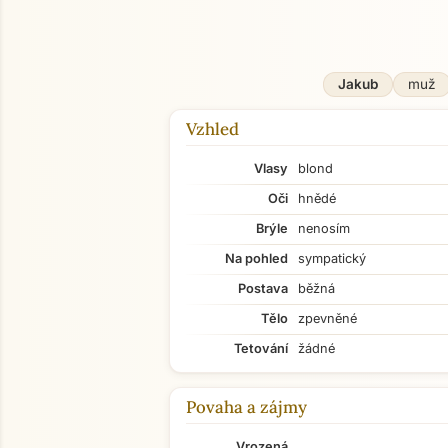
Jakub
muž
Vzhled
Vlasy
blond
Oči
hnědé
Brýle
nenosím
Na pohled
sympatický
Postava
běžná
Tělo
zpevněné
Tetování
žádné
Povaha a zájmy
Vrozená