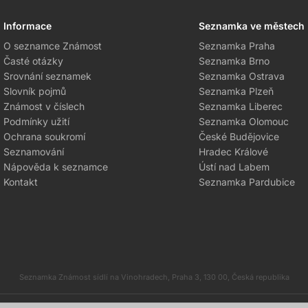
Informace
Seznamka ve městech
O seznamce Známost
Seznamka Praha
Časté otázky
Seznamka Brno
Srovnání seznamek
Seznamka Ostrava
Slovník pojmů
Seznamka Plzeň
Známost v číslech
Seznamka Liberec
Podmínky užití
Seznamka Olomouc
Ochrana soukromí
České Budějovice
Seznamování
Hradec Králové
Nápověda k seznamce
Ústí nad Labem
Kontakt
Seznamka Pardubice
Seznamka Známost sídlí na Vinohradech, Praha 3, 130 00, Česká republika