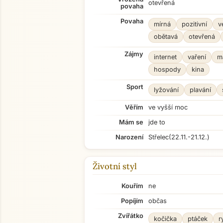
otevřená
povaha
Povaha
mírná
pozitivní
v
obětavá
otevřená
Zájmy
internet
vaření
m
hospody
kina
Sport
lyžování
plavání
Věřím
ve vyšší moc
Mám se
jde to
Narození
Střelec
(22.11.-21.12.)
Životní styl
Kouřím
ne
Popíjím
občas
Zvířátko
kočička
ptáček
r