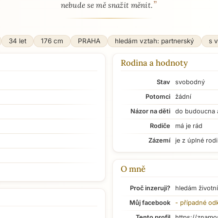
”
nebude se mě snažit měnit.
34 let
176 cm
PRAHA
hledám vztah: partnerský
s 
Rodina a hodnoty
Stav
svobodný
Potomci
žádní
Názor na děti
do budoucna 
Rodiče
má je rád
Zázemí
je z úplné rod
O mně
Proč inzeruji?
hledám životní
Můj facebook
- případné od
Tento profil
https://znamo