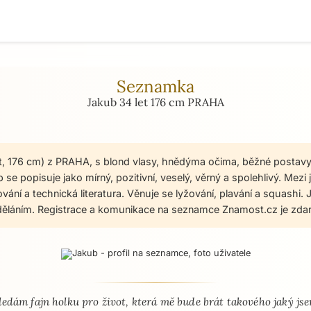
Seznamka
Jakub 34 let 176 cm PRAHA
t, 176 cm) z PRAHA, s blond vlasy, hnědýma očima, běžné postavy
se popisuje jako mírný, pozitivní, veselý, věrný a spolehlivý. Mezi 
lování a technická literatura. Věnuje se lyžování, plavání a squashi.
ěláním. Registrace a komunikace na seznamce Znamost.cz je zda
 - seznamka profil
ledám fajn holku pro život, která mě bude brát takového jaký js