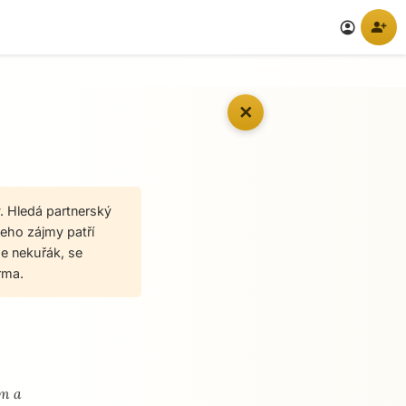
person_add
account_circle
✕
. Hledá partnerský
jeho zájmy patří
 Je nekuřák, se
rma.
em a