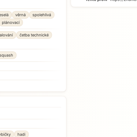
eselá
věrná
spolehlivá
plánovací
alování
četba technické
squash
ybičky
hadi