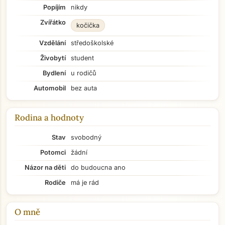
Popíjím
nikdy
Zvířátko
kočička
Vzdělání
středoškolské
Živobytí
student
Bydlení
u rodičů
Automobil
bez auta
Rodina a hodnoty
Stav
svobodný
Potomci
žádní
Názor na děti
do budoucna ano
Rodiče
má je rád
O mně
Přejít na hlavní obsah