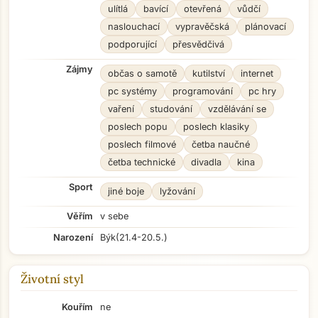
ulítlá
bavící
otevřená
vůdčí
naslouchací
vypravěčská
plánovací
podporující
přesvědčivá
Zájmy
občas o samotě
kutilství
internet
pc systémy
programování
pc hry
vaření
studování
vzdělávání se
poslech popu
poslech klasiky
poslech filmové
četba naučné
četba technické
divadla
kina
Sport
jiné boje
lyžování
Věřím
v sebe
Narození
Býk
(21.4-20.5.)
Životní styl
Kouřím
ne