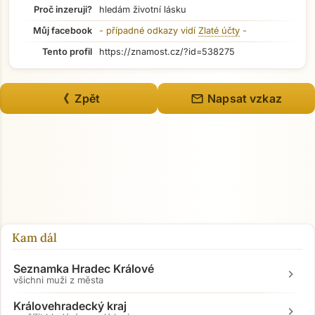
Proč inzeruji?
hledám životní lásku
Můj facebook
- případné odkazy vidí
Zlaté účty
-
Tento profil
https://znamost.cz/?id=538275
mail
《 Zpět
Napsat vzkaz
Kam dál
Seznamka Hradec Králové
chevron_right
všichni muži z města
Královehradecký kraj
chevron_right