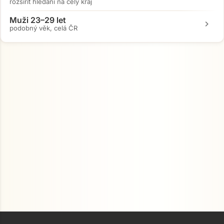
rozšířit hledání na celý kraj
Muži 23–29 let
chevron_right
podobný věk, celá ČR