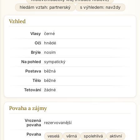
hledám vztah: partnerský
s výhledem: navždy
Vzhled
Vlasy
černé
Oči
hnědé
Brýle
nosím
Na pohled
sympatický
Postava
běžná
Tělo
běžné
Tetování
žádné
Povaha a zájmy
Vrozená
rezervovanější
povaha
Povaha
veselá
věrná
spolehlivá
aktivní