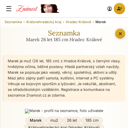
Známost
☰
person_add
account_circle
Seznamka
Královehradecký kraj
Hradec Králové
Marek
Seznamka
✕
Marek 26 let 185 cm Hradec Králové
Marek je muž (26 let, 185 cm) z Hradce Králové, s černými vlasy,
hnědýma očima, běžné postavy. Hledá partnerský vztah navždy.
Marek se popisuje jako veselý, věrný, spolehlivý, aktivní a ulítlý.
Mezi jeho zájmy patří samota, kutilství, internet a PC systémy.
Věnuje se bojovým sportům a lyžování. Je nekuřák, abstinent,
se středoškolským vzděláním. Registrace a komunikace na
seznamce Znamost.cz je zdarma.
Marek
muž
26 let
185 cm
Královehradecký kraj (Hradec Králové)