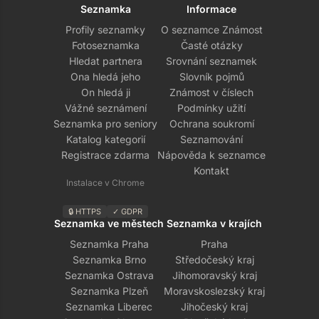
Seznamka
Informace
Profily seznamky
O seznamce Známost
Fotoseznamka
Časté otázky
Hledat partnera
Srovnání seznamek
Ona hledá jeho
Slovník pojmů
On hledá ji
Známost v číslech
Vážné seznámení
Podmínky užití
Seznamka pro seniory
Ochrana soukromí
Katalog kategorií
Seznamování
Registrace zdarma
Nápověda k seznamce
Kontakt
Instalace v Chrome
🔒 HTTPS
✓ GDPR
Seznamka ve městech
Seznamka v krajích
Seznamka Praha
Praha
Seznamka Brno
Středočeský kraj
Seznamka Ostrava
Jihomoravský kraj
Seznamka Plzeň
Moravskoslezský kraj
Seznamka Liberec
Jihočeský kraj