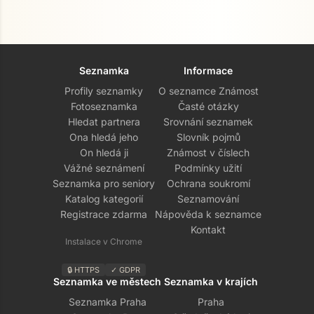
Seznamka
Informace
Profily seznamky
O seznamce Známost
Fotoseznamka
Časté otázky
Hledat partnera
Srovnání seznamek
Ona hledá jeho
Slovník pojmů
On hledá ji
Známost v číslech
Vážné seznámení
Podmínky užití
Seznamka pro seniory
Ochrana soukromí
Katalog kategorií
Seznamování
Registrace zdarma
Nápověda k seznamce
Kontakt
Instalace v Chrome
🔒 HTTPS
✓ GDPR
Seznamka ve městech
Seznamka v krajích
Seznamka Praha
Praha