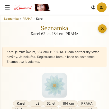
Známost
☰
person_add
account_circle
Seznamka
PRAHA
Karel
Seznamka
✕
Karel 62 let 184 cm PRAHA
Karel je muž (62 let, 184 cm) z PRAHA. Hledá partnerský vztah
navždy. Je nekuřák. Registrace a komunikace na seznamce
Znamost.cz je zdarma.
Karel
muž
62 let
184 cm
PRAHA