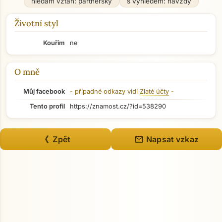
hledám vztah: partnerský
s výhledem: navždy
Životní styl
Kouřím
ne
O mně
Můj facebook
- případné odkazy vidí
Zlaté účty
-
Tento profil
https://znamost.cz/?id=538290
mail
《 Zpět
Napsat vzkaz