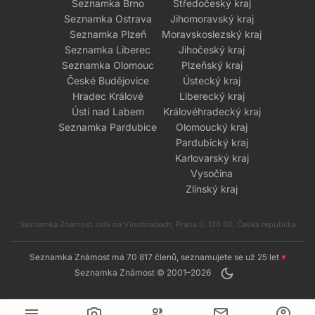
Seznamka Brno
Středočeský kraj
Seznamka Ostrava
Jihomoravský kraj
Seznamka Plzeň
Moravskoslezský kraj
Seznamka Liberec
Jihočeský kraj
Seznamka Olomouc
Plzeňský kraj
České Budějovice
Ústecký kraj
Hradec Králové
Liberecký kraj
Ústí nad Labem
Královéhradecký kraj
Seznamka Pardubice
Olomoucký kraj
Pardubický kraj
Karlovarský kraj
Vysočina
Zlínský kraj
Seznamka Známost sídlí na Vinohradech, Praha 3, 130 00, Česká republika
Seznamka Známost má 70 817 členů, seznamujete se už 25 let
♥
dark_mode
Seznamka Známost © 2001–2026
menu
camera_alt
group
mail
account_circle