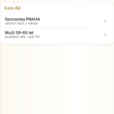
Kam dál
Seznamka PRAHA
chevron_right
všichni muži z města
Muži 59–65 let
chevron_right
podobný věk, celá ČR
Přejít na hlavní obsah