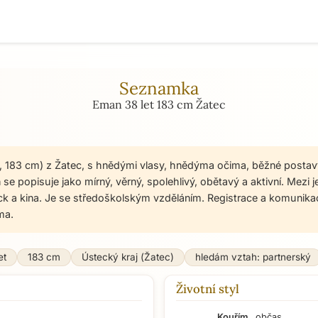
Seznamka
Eman 38 let 183 cm Žatec
, 183 cm) z Žatec, s hnědými vlasy, hnědýma očima, běžné postav
e popisuje jako mírný, věrný, spolehlivý, obětavý a aktivní. Mezi j
ock a kina. Je se středoškolským vzděláním. Registrace a komuni
ma.
et
183 cm
Ústecký kraj (Žatec)
hledám vztah: partnerský
Životní styl
Kouřím
občas