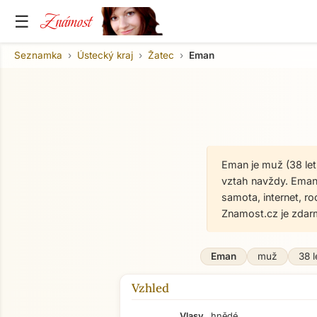
Známost
☰
Seznamka
Ústecký kraj
Žatec
Eman
Eman je muž (38 let
vztah navždy. Eman s
samota, internet, r
Znamost.cz je zdar
Eman
muž
38 l
Vzhled
Vlasy
hnědé