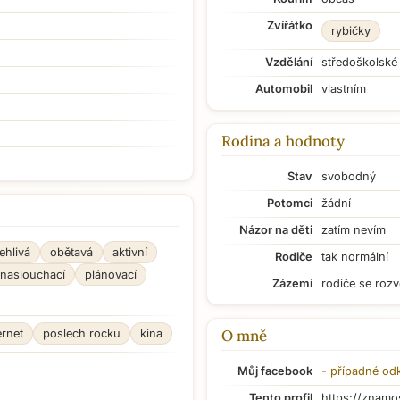
Zvířátko
rybičky
Vzdělání
středoškolské
Automobil
vlastním
Rodina a hodnoty
Stav
svobodný
Potomci
žádní
Názor na děti
zatím nevím
ehlivá
obětavá
aktivní
Rodiče
tak normální
naslouchací
plánovací
Zázemí
rodiče se rozv
O mně
ernet
poslech rocku
kina
Můj facebook
- případné od
Tento profil
https://znamo