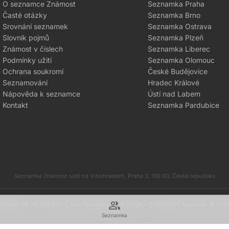
O seznamce Známost
Seznamka Praha
Časté otázky
Seznamka Brno
Srovnání seznamek
Seznamka Ostrava
Slovník pojmů
Seznamka Plzeň
Známost v číslech
Seznamka Liberec
Podmínky užití
Seznamka Olomouc
Ochrana soukromí
České Budějovice
Seznamování
Hradec Králové
Nápověda k seznamce
Ústí nad Labem
Kontakt
Seznamka Pardubice
Seznamka Známost sídlí na Vinohradech, Praha 3, 130 00, Česká republika
group
most má 70 722 členů, seznamujete se už 25 let
♥
Seznamka Známost © 200
Seznamka