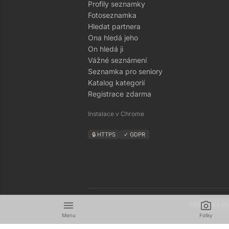
Profily seznamky
Fotoseznamka
Hledat partnera
Ona hledá jeho
On hledá ji
Vážné seznámení
Seznamka pro seniory
Katalog kategorií
Registrace zdarma
Instalace v Chrome
🔒 HTTPS
✓ GDPR
menu
camera_alt
Seznamka Zná
Menu
Fotky