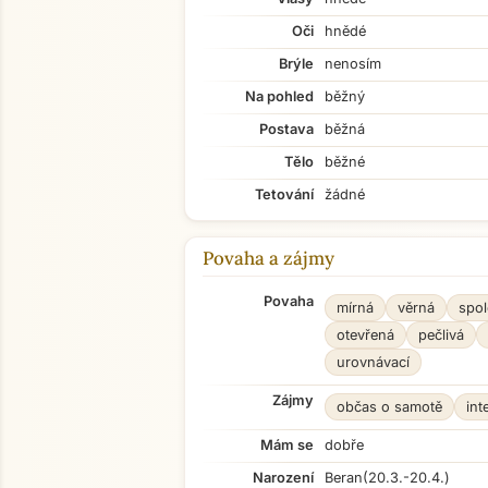
Oči
hnědé
Brýle
nenosím
Na pohled
běžný
Postava
běžná
Tělo
běžné
Tetování
žádné
Povaha a zájmy
Povaha
mírná
věrná
spol
otevřená
pečlivá
urovnávací
Zájmy
občas o samotě
int
Mám se
dobře
Narození
Beran
(20.3.-20.4.)