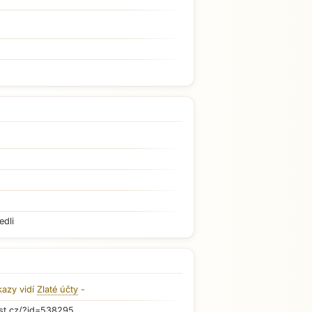
edli
kazy vidí
Zlaté účty
-
st.cz/?id=538295