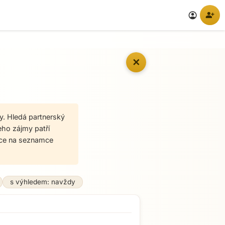
person_add
account_circle
✕
y. Hledá partnerský
eho zájmy patří
kace na seznamce
s výhledem: navždy