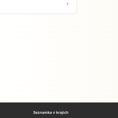
chevron_right
Seznamka v krajích