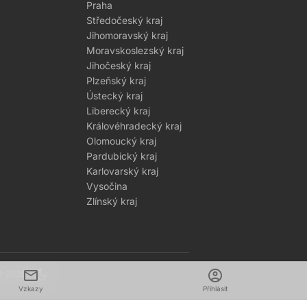
Praha
Středočeský kraj
Jihomoravský kraj
Moravskoslezský kraj
Jihočeský kraj
Plzeňský kraj
Ústecký kraj
Liberecký kraj
Královéhradecký kraj
Olomoucký kraj
Pardubický kraj
Karlovarský kraj
Vysočina
Zlínský kraj
mail
dark_mode
account_circle
1–2026
Vzkazy
Přihlásit