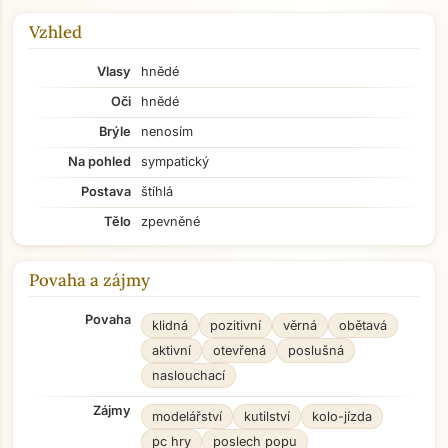
Vzhled
Vlasy
hnědé
Oči
hnědé
Brýle
nenosím
Na pohled
sympatický
Postava
štíhlá
Tělo
zpevněné
Povaha a zájmy
Povaha
klidná
pozitivní
věrná
obětavá
aktivní
otevřená
poslušná
naslouchací
Zájmy
modelářství
kutilství
kolo-jízda
pc hry
poslech popu