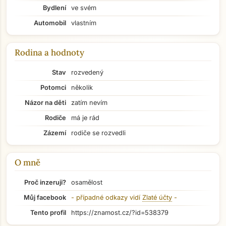
Bydlení
ve svém
Automobil
vlastním
Rodina a hodnoty
Stav
rozvedený
Potomci
několik
Názor na děti
zatím nevím
Rodiče
má je rád
Zázemí
rodiče se rozvedli
O mně
Proč inzeruji?
osamělost
Přejít na hlavní obsah
Můj facebook
- případné odkazy vidí
Zlaté účty
-
Tento profil
https://znamost.cz/?id=538379