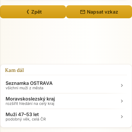
mail
《 Zpět
Napsat vzkaz
Kam dál
Seznamka OSTRAVA
chevron_right
všichni muži z města
Moravskoslezský kraj
chevron_right
rozšířit hledání na celý kraj
Muži 47–53 let
chevron_right
podobný věk, celá ČR