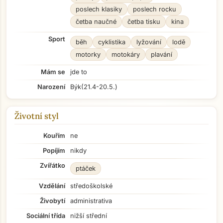
poslech klasiky
poslech rocku
četba naučné
četba tisku
kina
Sport
běh
cyklistika
lyžování
lodě
motorky
motokáry
plavání
Mám se
jde to
Narození
Býk
(21.4-20.5.)
Životní styl
Kouřím
ne
Popíjím
nikdy
Zvířátko
ptáček
Vzdělání
středoškolské
Živobytí
administrativa
Sociální třída
nižší střední