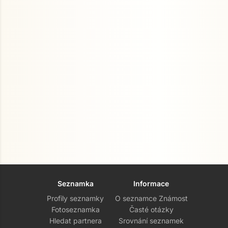
Seznamka
Informace
Profily seznamky
O seznamce Známost
Fotoseznamka
Časté otázky
Hledat partnera
Srovnání seznamek