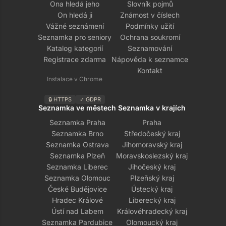
Ona hledá jeho
Slovník pojmů
On hledá ji
Známost v číslech
Vážné seznámení
Podmínky užití
Seznamka pro seniory
Ochrana soukromí
Katalog kategorií
Seznamování
Registrace zdarma
Nápověda k seznamce
Kontakt
Instalace v Chrome
🔒 HTTPS
✓ GDPR
Seznamka ve městech
Seznamka v krajích
Seznamka Praha
Praha
Seznamka Brno
Středočeský kraj
Seznamka Ostrava
Jihomoravský kraj
Seznamka Plzeň
Moravskoslezský kraj
Seznamka Liberec
Jihočeský kraj
Seznamka Olomouc
Plzeňský kraj
České Budějovice
Ústecký kraj
Hradec Králové
Liberecký kraj
Ústí nad Labem
Královéhradecký kraj
Seznamka Pardubice
Olomoucký kraj