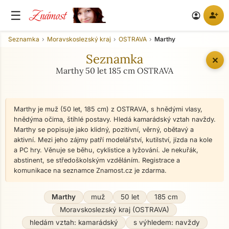
Známost
☰
person_add
account_circle
Seznamka
Moravskoslezský kraj
OSTRAVA
Marthy
Seznamka
✕
Marthy 50 let 185 cm OSTRAVA
Marthy je muž (50 let, 185 cm) z OSTRAVA, s hnědými vlasy,
hnědýma očima, štíhlé postavy. Hledá kamarádský vztah navždy.
Marthy se popisuje jako klidný, pozitivní, věrný, obětavý a
aktivní. Mezi jeho zájmy patří modelářství, kutilství, jízda na kole
a PC hry. Věnuje se běhu, cyklistice a lyžování. Je nekuřák,
abstinent, se středoškolským vzděláním. Registrace a
komunikace na seznamce Znamost.cz je zdarma.
Marthy
muž
50 let
185 cm
Moravskoslezský kraj (OSTRAVA)
hledám vztah: kamarádský
s výhledem: navždy