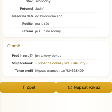
Stav
svobodný
Potomci
žádní
Názor na děti
do budoucna ano
Rodiče
má je rád
Zázemí
je z úplné rodiny
O mně
Proč inzeruji?
jen takový pokus
Můj facebook
- případné odkazy vidí
Zlaté účty
-
Tento profil
https://znamost.cz/?id=538409
mail
《 Zpět
Napsat vzkaz