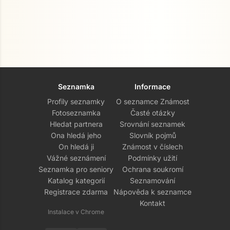
Seznamka
Informace
Profily seznamky
O seznamce Známost
Fotoseznamka
Časté otázky
Hledat partnera
Srovnání seznamek
Ona hledá jeho
Slovník pojmů
On hledá ji
Známost v číslech
Vážné seznámení
Podmínky užití
Seznamka pro seniory
Ochrana soukromí
Katalog kategorií
Seznamování
Registrace zdarma
Nápověda k seznamce
Kontakt
Instalace v Chrome