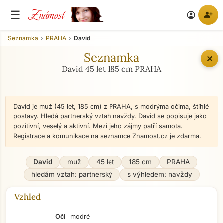
Známost
☰
person_add
account_circle
Seznamka
PRAHA
David
Seznamka
✕
David 45 let 185 cm PRAHA
David je muž (45 let, 185 cm) z PRAHA, s modrýma očima, štíhlé
postavy. Hledá partnerský vztah navždy. David se popisuje jako
pozitivní, veselý a aktivní. Mezi jeho zájmy patří samota.
Registrace a komunikace na seznamce Znamost.cz je zdarma.
David
muž
45 let
185 cm
PRAHA
hledám vztah: partnerský
s výhledem: navždy
Vzhled
Oči
modré