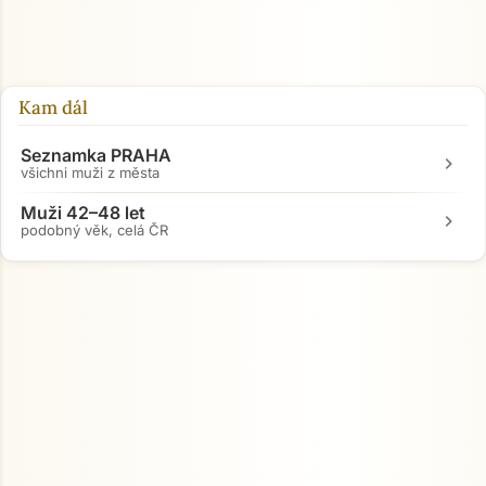
Přejít na hlavní obsah
Kam dál
Seznamka PRAHA
chevron_right
všichni muži z města
Muži 42–48 let
chevron_right
podobný věk, celá ČR