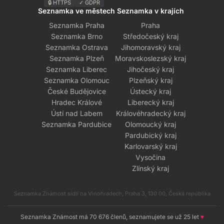
🔒 HTTPS
✓ GDPR
Seznamka ve městech
Seznamka v krajích
Seznamka Praha
Praha
Seznamka Brno
Středočeský kraj
Seznamka Ostrava
Jihomoravský kraj
Seznamka Plzeň
Moravskoslezský kraj
Seznamka Liberec
Jihočeský kraj
Seznamka Olomouc
Plzeňský kraj
České Budějovice
Ústecký kraj
Hradec Králové
Liberecký kraj
Ústí nad Labem
Královéhradecký kraj
Seznamka Pardubice
Olomoucký kraj
Pardubický kraj
Karlovarský kraj
Vysočina
Zlínský kraj
Seznamka Známost sídlí na Vinohradech, Praha 3, 130 00, Česká republika
Seznamka Známost má 70 676 členů, seznamujete se už 25 let
♥