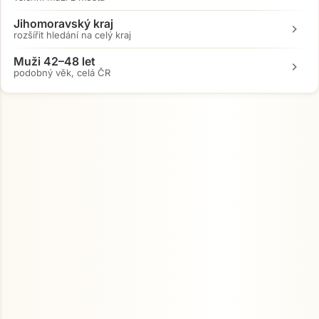
Jihomoravský kraj
chevron_right
rozšířit hledání na celý kraj
Muži 42–48 let
chevron_right
podobný věk, celá ČR
Přejít na hlavní obsah