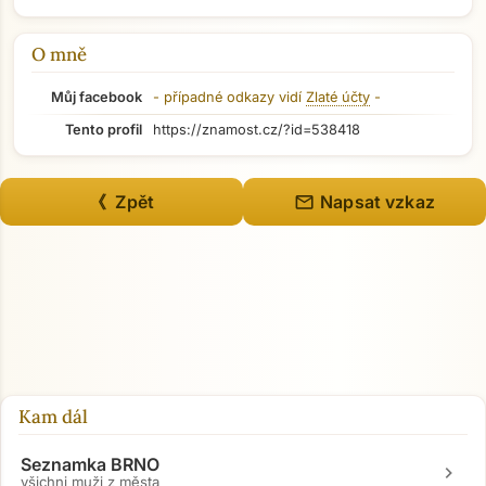
O mně
Můj facebook
- případné odkazy vidí
Zlaté účty
-
Tento profil
https://znamost.cz/?id=538418
mail
《 Zpět
Napsat vzkaz
Kam dál
Seznamka BRNO
chevron_right
všichni muži z města