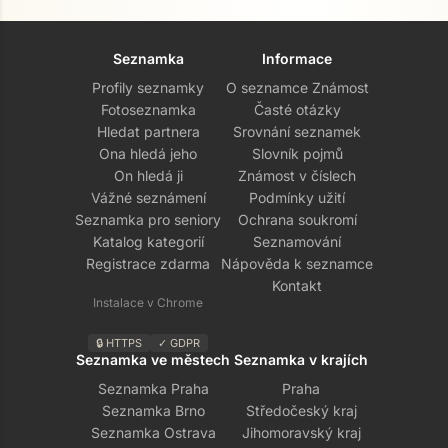
Seznamka
Informace
Profily seznamky
O seznamce Známost
Fotoseznamka
Časté otázky
Hledat partnera
Srovnání seznamek
Ona hledá jeho
Slovník pojmů
On hledá ji
Známost v číslech
Vážné seznámení
Podmínky užití
Seznamka pro seniory
Ochrana soukromí
Katalog kategorií
Seznamování
Registrace zdarma
Nápověda k seznamce
Kontakt
Instalace v Chrome
🔒 HTTPS
✓ GDPR
Seznamka ve městech
Seznamka v krajích
Seznamka Praha
Praha
Seznamka Brno
Středočeský kraj
Seznamka Ostrava
Jihomoravský kraj