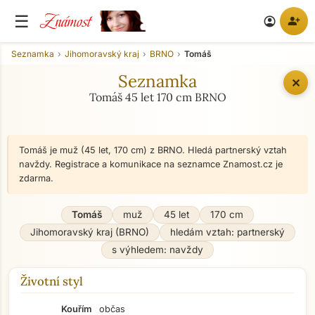
Známost
☰
person_add
account_circle
Seznamka
Jihomoravský kraj
BRNO
Tomáš
Seznamka
✕
Tomáš 45 let 170 cm BRNO
Tomáš je muž (45 let, 170 cm) z BRNO. Hledá partnerský vztah
navždy. Registrace a komunikace na seznamce Znamost.cz je
zdarma.
Tomáš
muž
45 let
170 cm
Jihomoravský kraj (BRNO)
hledám vztah: partnerský
s výhledem: navždy
Životní styl
Kouřím
občas