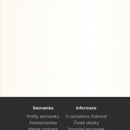
Seznamka
Informace
Profily seznamky
O seznamce Známost
Fotoseznamka
Časté otázky
Hledat partnera
Srovnání seznamek