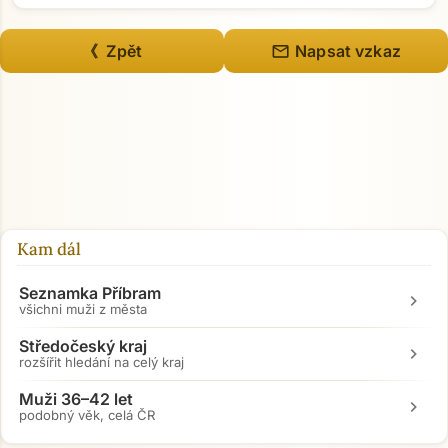
mail
《 Zpět
Napsat vzkaz
Kam dál
Seznamka Příbram
chevron_right
všichni muži z města
Středočeský kraj
chevron_right
rozšířit hledání na celý kraj
Muži 36–42 let
chevron_right
podobný věk, celá ČR