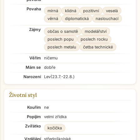
Povaha
mírná
klidná
pozitivní
veselá
věrná
diplomatická
naslouchací
Zájmy
občas o samotě
modelářství
poslech popu
poslech rocku
poslech metalu
četba technické
Věřím
ničemu
Mám se
dobře
Narození
Lev
(23.7.-22.8.)
Životní styl
Kouřím
ne
Popíjím
velmi zřídka
Zvířátko
kočička
Vzdělání
středoškolské