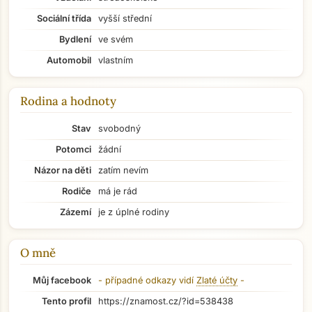
Sociální třída
vyšší střední
Bydlení
ve svém
Automobil
vlastním
Rodina a hodnoty
Stav
svobodný
Potomci
žádní
Názor na děti
zatím nevím
Rodiče
má je rád
Zázemí
je z úplné rodiny
O mně
Přejít na hlavní obsah
Můj facebook
- případné odkazy vidí
Zlaté účty
-
Tento profil
https://znamost.cz/?id=538438