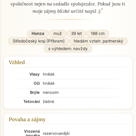
společnost nejen na sedadlo spolujezdce. Pokud jsou ti
”
moje zájmy blízké určitě napiš ;)
Honza
muž
39 let
188 cm
Středočeský kraj (Příbram)
hledám vztah: partnerský
s výhledem: navždy
Vzhled
Vlasy
hnědé
Oči
hnědé
Brýle
nenosím
Tetování
žádné
Povaha a zájmy
Vrozená
rezervovanější
povaha