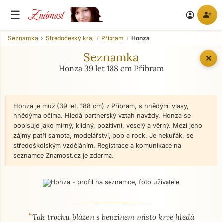
Známost
☰
person_add
account_circle
Seznamka
Středočeský kraj
Příbram
Honza
Seznamka
✕
Honza 39 let 188 cm Příbram
Honza je muž (39 let, 188 cm) z Příbram, s hnědými vlasy,
hnědýma očima. Hledá partnerský vztah navždy. Honza se
popisuje jako mírný, klidný, pozitivní, veselý a věrný. Mezi jeho
zájmy patří samota, modelářství, pop a rock. Je nekuřák, se
středoškolským vzděláním. Registrace a komunikace na
seznamce Znamost.cz je zdarma.
“
O mně - seznamka profil
Tak trochu blázen s benzinem místo krve hledá