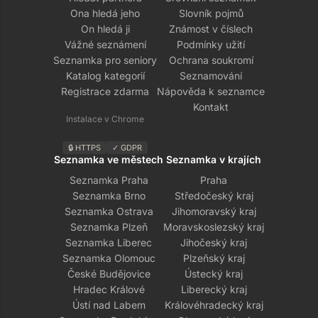
Ona hledá jeho
Slovník pojmů
On hledá ji
Známost v číslech
Vážné seznámení
Podmínky užití
Seznamka pro seniory
Ochrana soukromí
Katalog kategorií
Seznamování
Registrace zdarma
Nápověda k seznamce
Kontakt
Instalace v Chrome
🔒 HTTPS
✓ GDPR
Seznamka ve městech
Seznamka v krajích
Seznamka Praha
Praha
Seznamka Brno
Středočeský kraj
Seznamka Ostrava
Jihomoravský kraj
Seznamka Plzeň
Moravskoslezský kraj
Seznamka Liberec
Jihočeský kraj
Seznamka Olomouc
Plzeňský kraj
České Budějovice
Ústecký kraj
Hradec Králové
Liberecký kraj
Ústí nad Labem
Královéhradecký kraj