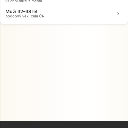
všichni muži z města
Muži 32–38 let
chevron_right
podobný věk, celá ČR