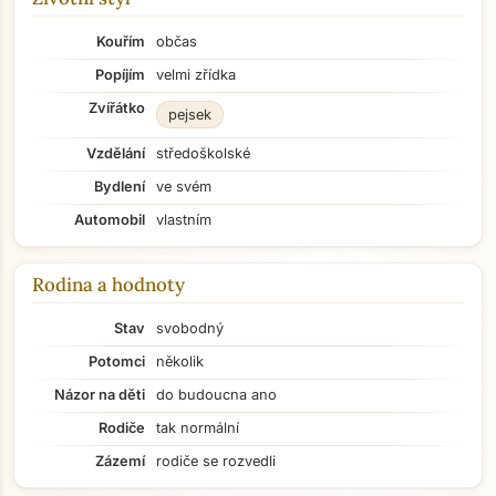
Kouřím
občas
Popíjím
velmi zřídka
Zvířátko
pejsek
Vzdělání
středoškolské
Bydlení
ve svém
Automobil
vlastním
Rodina a hodnoty
Stav
svobodný
Potomci
několik
Názor na děti
do budoucna ano
Rodiče
tak normální
Zázemí
rodiče se rozvedli
Přejít na hlavní obsah