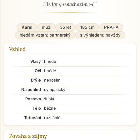
”
Hledam,nenachazim :-(
Karel
muž
35 let
185 cm
PRAHA
hledám vztah: partnerský
s výhledem: navždy
Vzhled
Vlasy
hnědé
Oči
hnědé
Brýle
nenosím
Na pohled
sympatický
Postava
štíhlá
Tělo
běžné
Tetování
rozsáhlé
Povaha a zájmy