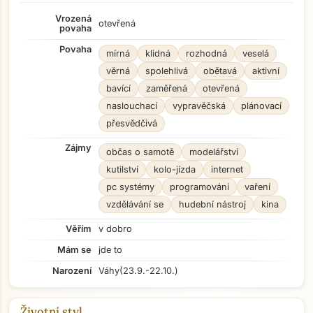
Vrozená
otevřená
povaha
Povaha
mírná
klidná
rozhodná
veselá
věrná
spolehlivá
obětavá
aktivní
bavící
zaměřená
otevřená
naslouchací
vypravěčská
plánovací
přesvědčivá
Zájmy
občas o samotě
modelářství
kutilství
kolo-jízda
internet
pc systémy
programování
vaření
vzdělávání se
hudební nástroj
kina
Věřím
v dobro
Mám se
jde to
Narození
Váhy
(23.9.-22.10.)
Životní styl