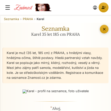
Známost
☰
person_add
account_circle
Seznamka
PRAHA
Karel
Seznamka
✕
Karel 35 let 185 cm PRAHA
Karel je muž (35 let, 185 cm) z PRAHA, s hnědými vlasy,
hnědýma očima, štíhlé postavy. Hledá partnerský vztah navždy.
Karel se popisuje jako mírný, klidný, rozhodný, veselý a věrný.
Mezi jeho zájmy patří samota, modelářství, kutilství a jízda na
kole. Je se středoškolským vzděláním. Registrace a komunikace
na seznamce Znamost.cz je zdarma.
“
O mně - seznamka profil
Ahoj,