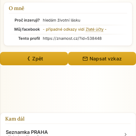
O mně
Proč inzeruji?
hledám životní lásku
Můj facebook
- případné odkazy vidí
Zlaté účty
-
Tento profil
https://znamost.cz/?id=538448
mail
《 Zpět
Napsat vzkaz
Kam dál
Seznamka PRAHA
chevron_right