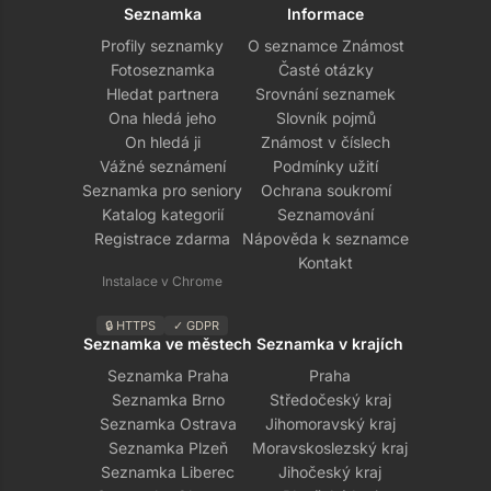
Seznamka
Informace
Profily seznamky
O seznamce Známost
Fotoseznamka
Časté otázky
Hledat partnera
Srovnání seznamek
Ona hledá jeho
Slovník pojmů
On hledá ji
Známost v číslech
Vážné seznámení
Podmínky užití
Seznamka pro seniory
Ochrana soukromí
Katalog kategorií
Seznamování
Registrace zdarma
Nápověda k seznamce
Kontakt
Instalace v Chrome
🔒 HTTPS
✓ GDPR
Seznamka ve městech
Seznamka v krajích
Seznamka Praha
Praha
Seznamka Brno
Středočeský kraj
Seznamka Ostrava
Jihomoravský kraj
Seznamka Plzeň
Moravskoslezský kraj
Seznamka Liberec
Jihočeský kraj