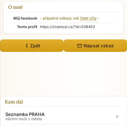
O mně
Můj facebook
- případné odkazy vidí
Zlaté účty
-
Tento profil
https://znamost.cz/?id=538453
mail
《 Zpět
Napsat vzkaz
Kam dál
Seznamka PRAHA
chevron_right
všichni muži z města