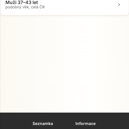
Muži 37–43 let
chevron_right
podobný věk, celá ČR
Přejít na hlavní obsah
Seznamka
Informace