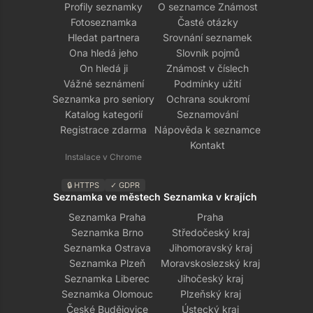
Profily seznamky
O seznamce Známost
Fotoseznamka
Časté otázky
Hledat partnera
Srovnání seznamek
Ona hledá jeho
Slovník pojmů
On hledá ji
Známost v číslech
Vážné seznámení
Podmínky užití
Seznamka pro seniory
Ochrana soukromí
Katalog kategorií
Seznamování
Registrace zdarma
Nápověda k seznamce
Kontakt
Instalace v Chrome
🔒 HTTPS
✓ GDPR
Seznamka ve městech
Seznamka v krajích
Seznamka Praha
Praha
Seznamka Brno
Středočeský kraj
Seznamka Ostrava
Jihomoravský kraj
Seznamka Plzeň
Moravskoslezský kraj
Seznamka Liberec
Jihočeský kraj
Seznamka Olomouc
Plzeňský kraj
České Budějovice
Ústecký kraj