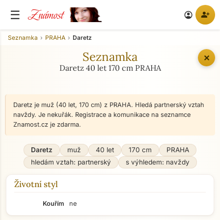
Známost
☰
person_add
account_circle
Seznamka
PRAHA
Daretz
Seznamka
✕
Daretz 40 let 170 cm PRAHA
Daretz je muž (40 let, 170 cm) z PRAHA. Hledá partnerský vztah
navždy. Je nekuřák. Registrace a komunikace na seznamce
Znamost.cz je zdarma.
Daretz
muž
40 let
170 cm
PRAHA
hledám vztah: partnerský
s výhledem: navždy
Životní styl
Kouřím
ne