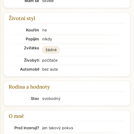
Mám se
skvěle
Životní styl
Kouřím
ne
Popíjím
nikdy
Zvířátko
žádné
Živobytí
počítače
Automobil
bez auta
Rodina a hodnoty
Stav
svobodný
O mně
Proč inzeruji?
jen takový pokus