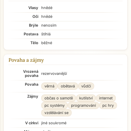
Vlasy
hnědé
Oči
hnědé
Brýle
nenosím
Postava
štíhlá
Tělo
běžné
Povaha a zájmy
Vrozená
rezervovanější
povaha
Povaha
věrná
obětavá
vůdčí
Zájmy
občas o samotě
kutilství
internet
pc systémy
programování
pc hry
vzdělávání se
V církvi
jiné soukromé