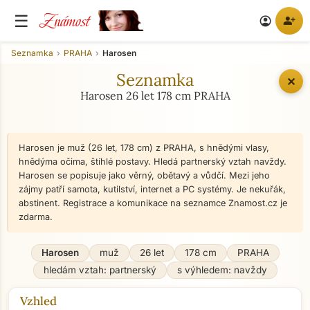
Známost
☰
person_add
account_circle
Seznamka
PRAHA
Harosen
Seznamka
✕
Harosen 26 let 178 cm PRAHA
Harosen je muž (26 let, 178 cm) z PRAHA, s hnědými vlasy,
hnědýma očima, štíhlé postavy. Hledá partnerský vztah navždy.
Harosen se popisuje jako věrný, obětavý a vůdčí. Mezi jeho
zájmy patří samota, kutilství, internet a PC systémy. Je nekuřák,
abstinent. Registrace a komunikace na seznamce Znamost.cz je
zdarma.
Harosen
muž
26 let
178 cm
PRAHA
hledám vztah: partnerský
s výhledem: navždy
Vzhled