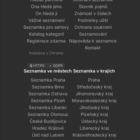
Ona hledá jeho
Slovník pojmů
On hledá ji
Známost v číslech
Vážné seznámení
Podmínky užití
Seznamka pro seniory
Ochrana soukromí
Katalog kategorií
Seznamování
Registrace zdarma
Nápověda k seznamce
Kontakt
Instalace v Chrome
🔒 HTTPS
✓ GDPR
Seznamka ve městech
Seznamka v krajích
Seznamka Praha
Praha
Seznamka Brno
Středočeský kraj
Seznamka Ostrava
Jihomoravský kraj
Seznamka Plzeň
Moravskoslezský kraj
Seznamka Liberec
Jihočeský kraj
Seznamka Olomouc
Plzeňský kraj
České Budějovice
Ústecký kraj
Hradec Králové
Liberecký kraj
Ústí nad Labem
Královéhradecký kraj