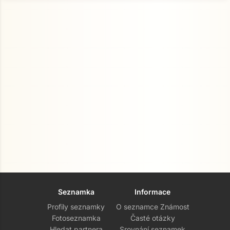
Seznamka
Informace
Profily seznamky
O seznamce Známost
Fotoseznamka
Časté otázky
Hledat partnera
Srovnání seznamek