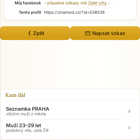
Můj facebook
- případné odkazy vidí
Zlaté účty
-
Tento profil
https://znamost.cz/?id=538536
mail
《 Zpět
Napsat vzkaz
Přejít na hlavní obsah
Kam dál
Seznamka PRAHA
chevron_right
všichni muži z města
Muži 23–29 let
chevron_right
podobný věk, celá ČR