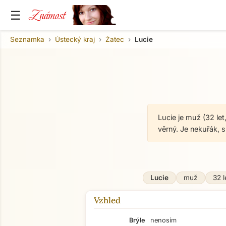
Známost
☰
Seznamka
Ústecký kraj
Žatec
Lucie
Lucie je muž (32 let
věrný. Je nekuřák, 
Lucie
muž
32 l
Vzhled
Brýle
nenosím