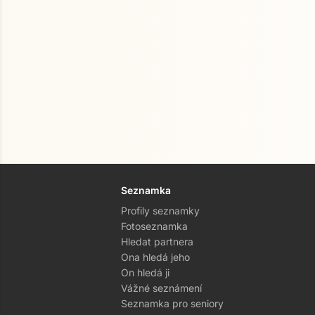
Seznamka
Profily seznamky
Fotoseznamka
Hledat partnera
Ona hledá jeho
On hledá ji
Vážné seznámení
Seznamka pro seniory