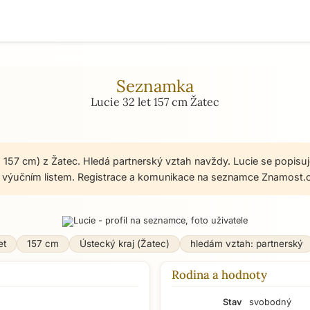
Seznamka
Lucie 32 let 157 cm Žatec
, 157 cm) z Žatec. Hledá partnerský vztah navždy. Lucie se popisuj
s výučním listem. Registrace a komunikace na seznamce Znamost.c
et
157 cm
Ústecký kraj (Žatec)
hledám vztah: partnerský
Rodina a hodnoty
Stav
svobodný