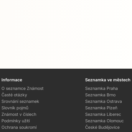
Informace
Seznamka ve městech
O seznamce Známost
Seznamka Praha
Časté otázky
Seznamka Brno
Srovnání seznamek
Seznamka Ostrava
Slovník pojmů
Seznamka Plzeň
Známost v číslech
Seznamka Liberec
Podmínky užití
Seznamka Olomouc
Ochrana soukromí
České Budějovice