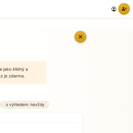
person_add
account_circle
✕
e jako klidný a
z je zdarma.
s výhledem: navždy