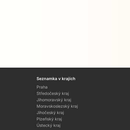
Seznamka v krajích
Praha
Středočeský kraj
Jihomoravský kraj
Moravskoslezský kraj
Jihočeský kraj
Plzeňský kraj
Ústecký kraj