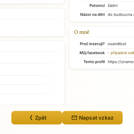
Potomci
žádní
Názor na děti
do budoucna 
O mně
Proč inzeruji?
osamělost
Můj facebook
- případné od
Tento profil
https://znamo
mail
《 Zpět
Napsat vzkaz