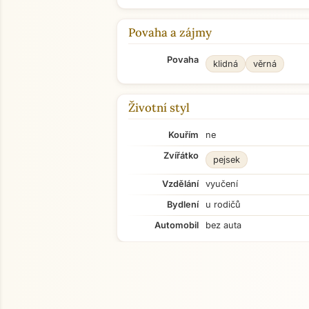
Povaha a zájmy
Povaha
klidná
věrná
Životní styl
Kouřím
ne
Zvířátko
pejsek
Vzdělání
vyučení
Bydlení
u rodičů
Automobil
bez auta