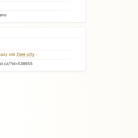
ano
kazy vidí
Zlaté účty
-
st.cz/?id=538655