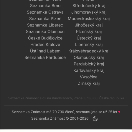
Seznamka Brno
Středočeský kraj
Seznamka Ostrava
Jihomoravský kraj
Seznamka Plzeň
Moravskoslezský kraj
Seznamka Liberec
Jihočeský kraj
Seznamka Olomouc
Plzeňský kraj
České Budějovice
Ústecký kraj
Hradec Králové
Liberecký kraj
Ústí nad Labem
Královéhradecký kraj
Seznamka Pardubice
Olomoucký kraj
Pardubický kraj
Karlovarský kraj
Vysočina
Zlínský kraj
Seznamka Známost sídlí na Vinohradech, Praha 3, 130 00, Česká republika
Seznamka Známost má 70 730 členů, seznamujete se už 25 let
♥
dark_mode
Seznamka Známost © 2001–2026