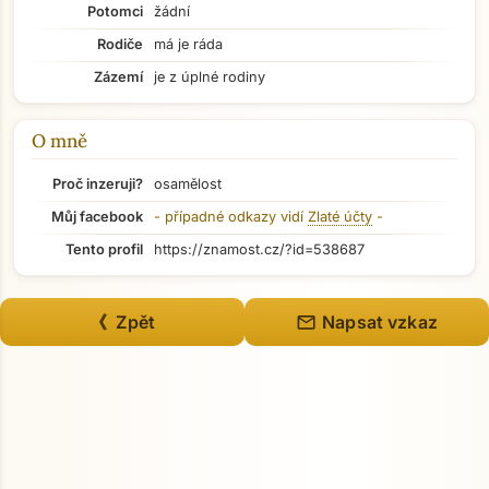
Potomci
žádní
Rodiče
má je ráda
Přejít na hlavní obsah
Zázemí
je z úplné rodiny
O mně
Proč inzeruji?
osamělost
Můj facebook
- případné odkazy vidí
Zlaté účty
-
Tento profil
https://znamost.cz/?id=538687
mail
《 Zpět
Napsat vzkaz