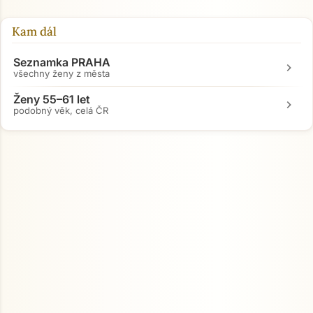
Kam dál
Seznamka PRAHA
chevron_right
všechny ženy z města
Ženy 55–61 let
chevron_right
podobný věk, celá ČR