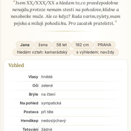
“
O mně - seznamka profil
Jsem XX/XXX/XX a hledam to,co pravdepodobne
nenajdu,protoze nemam stesti na pohodove,klidne a
nesobecke muže. Ale co kdyz? Rada varim,vylety,mam
”
pejska a miluji pohodicku. Pro zacatek pratelstvi.
Jana
žena
58 let
162 cm
PRAHA
hledám vztah: kamarádský
s výhledem: navždy
Vzhled
Vlasy
hnědé
Oči
zelené
Brýle
na čtení
Na pohled
sympatická
Postava
při těle
Hendikep
nedoslýchavý
Tetování
žádné