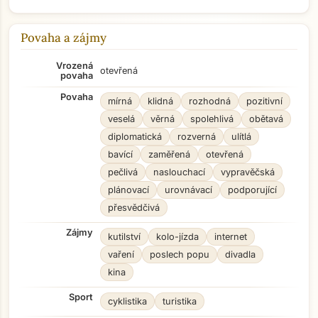
Povaha a zájmy
Vrozená
otevřená
povaha
Povaha
mírná
klidná
rozhodná
pozitivní
veselá
věrná
spolehlivá
obětavá
diplomatická
rozverná
ulítlá
bavící
zaměřená
otevřená
pečlivá
naslouchací
vypravěčská
plánovací
urovnávací
podporující
přesvědčivá
Zájmy
kutilství
kolo-jízda
internet
vaření
poslech popu
divadla
kina
Sport
cyklistika
turistika