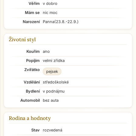
Věřím
v dobro
Mám se
nic moc
Narození
Panna
(23.8.-22.9.)
Životní styl
Kouřím
ano
Popíjím
velmi zřídka
Zvířátko
pejsek
Vzdělání
středoškolské
Bydlení
v podnájmu
Automobil
bez auta
Rodina a hodnoty
Stav
rozvedená