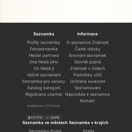
Seznamka
Informace
Profily seznamky
O seznamce Známost
Fotoseznamka
Časté otázky
Hledat partnera
Srovnání seznamek
Ona hledá jeho
Slovník pojmů
On hledá ji
Známost v číslech
Vážné seznámení
Podmínky užití
Seznamka pro seniory
Ochrana soukromí
Katalog kategorií
Seznamování
Registrace zdarma
Nápověda k seznamce
Kontakt
Instalace v Chrome
🔒 HTTPS
✓ GDPR
Seznamka ve městech
Seznamka v krajích
Seznamka Praha
Praha