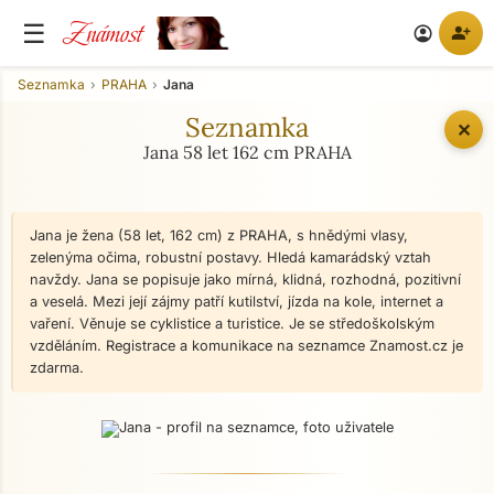
Známost
☰
person_add
account_circle
Seznamka
PRAHA
Jana
Seznamka
✕
Jana 58 let 162 cm PRAHA
Jana je žena (58 let, 162 cm) z PRAHA, s hnědými vlasy,
zelenýma očima, robustní postavy. Hledá kamarádský vztah
navždy. Jana se popisuje jako mírná, klidná, rozhodná, pozitivní
a veselá. Mezi její zájmy patří kutilství, jízda na kole, internet a
vaření. Věnuje se cyklistice a turistice. Je se středoškolským
vzděláním. Registrace a komunikace na seznamce Znamost.cz je
zdarma.