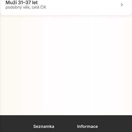
Muži 31–37 let
chevron_right
podobný věk, celá ČR
Přejít na hlavní obsah
Seznamka
Informace