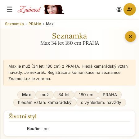
Známost
☰
person_add
account_circle
Seznamka
PRAHA
Max
Seznamka
✕
Max 34 let 180 cm PRAHA
Max je muž (34 let, 180 cm) z PRAHA. Hledá kamarádský vztah
navždy. Je nekuřák. Registrace a komunikace na seznamce
Znamost.cz je zdarma.
Max
muž
34 let
180 cm
PRAHA
hledám vztah: kamarádský
s výhledem: navždy
Životní styl
Kouřím
ne