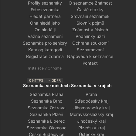
Profily seznamky
O seznamce Známost
Fotoseznamka
Časté otázky
Hledat partnera
Srovnání seznamek
Ona hledá jeho
Slovník pojmů
On hledá ji
Známost v číslech
Vážné seznámení
Podmínky užití
Seznamka pro seniory
Ochrana soukromí
Katalog kategorií
Seznamování
Registrace zdarma
Nápověda k seznamce
Kontakt
Instalace v Chrome
🔒 HTTPS
✓ GDPR
Seznamka ve městech
Seznamka v krajích
Seznamka Praha
Praha
Seznamka Brno
Středočeský kraj
Seznamka Ostrava
Jihomoravský kraj
Seznamka Plzeň
Moravskoslezský kraj
Seznamka Liberec
Jihočeský kraj
Seznamka Olomouc
Plzeňský kraj
České Budějovice
Ústecký kraj