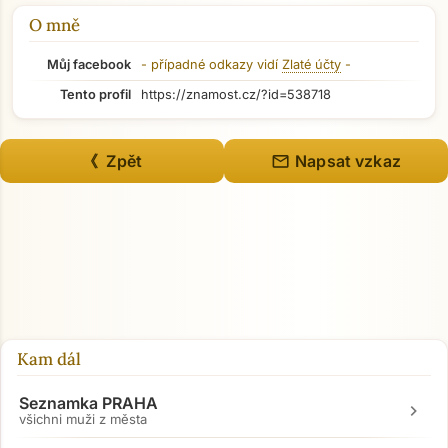
O mně
Můj facebook
- případné odkazy vidí
Zlaté účty
-
Tento profil
https://znamost.cz/?id=538718
mail
《 Zpět
Napsat vzkaz
Kam dál
Seznamka PRAHA
chevron_right
všichni muži z města