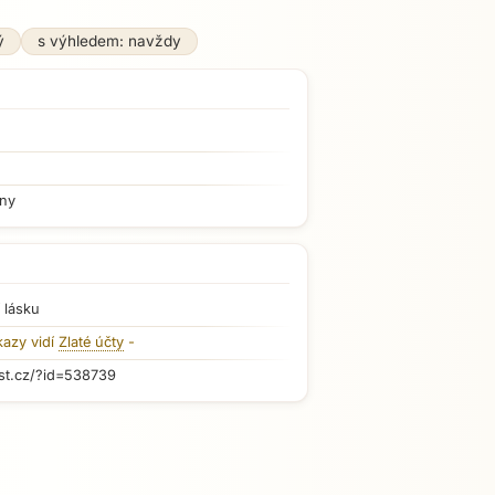
ý
s výhledem: navždy
iny
 lásku
kazy vidí
Zlaté účty
-
st.cz/?id=538739