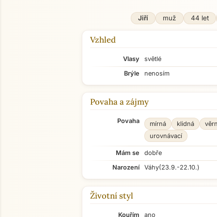
Jiří
muž
44 let
Vzhled
Vlasy
světlé
Brýle
nenosím
Povaha a zájmy
Povaha
mírná
klidná
věr
urovnávací
Mám se
dobře
Narození
Váhy
(23.9.-22.10.)
Životní styl
Kouřím
ano