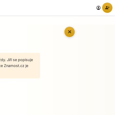
person_add
account_circle
✕
dy. Jiří se popisuje
mce Znamost.cz je