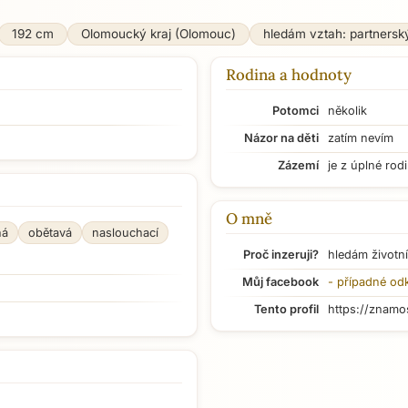
192 cm
Olomoucký kraj (Olomouc)
hledám vztah: partnersk
Rodina a hodnoty
Potomci
několik
Názor na děti
zatím nevím
Zázemí
je z úplné rod
O mně
ná
obětavá
naslouchací
Proč inzeruji?
hledám životní
Můj facebook
- případné od
Tento profil
https://znamo