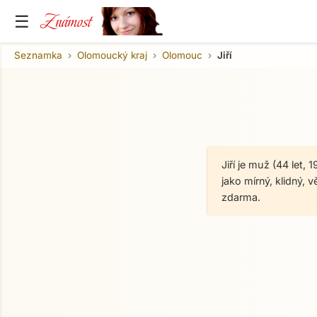
Známost
☰
Seznamka
Olomoucký kraj
Olomouc
Jiří
Jiří je muž (44 let,
jako mírný, klidný,
zdarma.
O mně