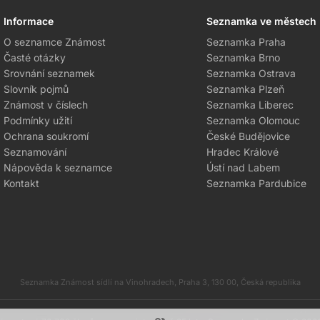
Informace
Seznamka ve městech
O seznamce Známost
Seznamka Praha
Časté otázky
Seznamka Brno
Srovnání seznamek
Seznamka Ostrava
Slovník pojmů
Seznamka Plzeň
Známost v číslech
Seznamka Liberec
Podmínky užití
Seznamka Olomouc
Ochrana soukromí
České Budějovice
Seznamování
Hradec Králové
Nápověda k seznamce
Ústí nad Labem
Kontakt
Seznamka Pardubice
Seznamka Známost sídlí na Vinohradech, Praha 3, 130 00, Česká republika