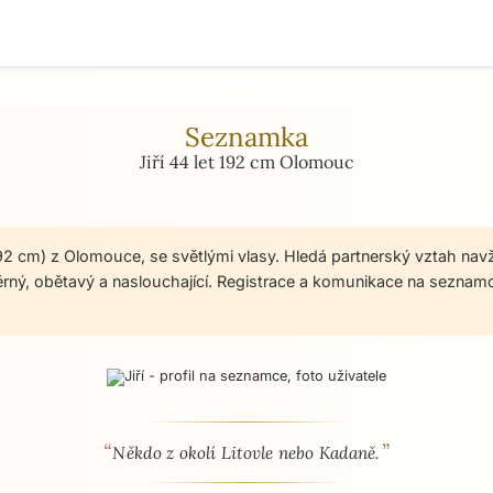
Seznamka
Jiří 44 let 192 cm Olomouc
 192 cm) z Olomouce, se světlými vlasy. Hledá partnerský vztah navž
 věrný, obětavý a naslouchající. Registrace a komunikace na sezna
“
”
 - seznamka profil
Někdo z okolí Litovle nebo Kadaně.