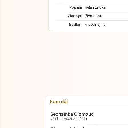
Popíjím
velmi zřídka
Živobytí
živnostník
Bydlení
v podnájmu
Kam dál
Seznamka Olomouc
všichni muži z města