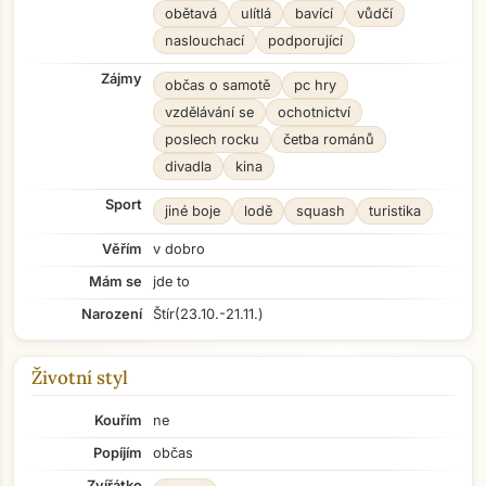
obětavá
ulítlá
bavící
vůdčí
naslouchací
podporující
Zájmy
občas o samotě
pc hry
vzdělávání se
ochotnictví
poslech rocku
četba románů
divadla
kina
Sport
jiné boje
lodě
squash
turistika
Věřím
v dobro
Mám se
jde to
Narození
Štír
(23.10.-21.11.)
Životní styl
Kouřím
ne
Popíjím
občas
Zvířátko