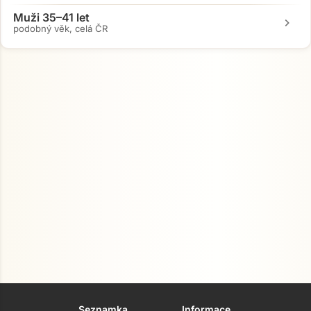
Muži 35–41 let
chevron_right
podobný věk, celá ČR
Seznamka
Informace