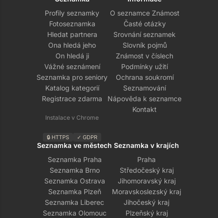
Profily seznamky
O seznamce Známost
Fotoseznamka
Časté otázky
Hledat partnera
Srovnání seznamek
Ona hledá jeho
Slovník pojmů
On hledá ji
Známost v číslech
Vážné seznámení
Podmínky užití
Seznamka pro seniory
Ochrana soukromí
Katalog kategorií
Seznamování
Registrace zdarma
Nápověda k seznamce
Kontakt
Instalace v Chrome
🔒 HTTPS
✓ GDPR
Seznamka ve městech
Seznamka v krajích
Seznamka Praha
Praha
Seznamka Brno
Středočeský kraj
Seznamka Ostrava
Jihomoravský kraj
Seznamka Plzeň
Moravskoslezský kraj
Seznamka Liberec
Jihočeský kraj
Seznamka Olomouc
Plzeňský kraj