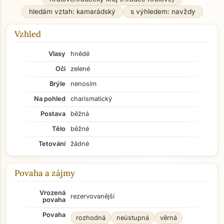
hledám vztah: kamarádský
s výhledem: navždy
Vzhled
Vlasy
hnědé
Oči
zelené
Brýle
nenosím
Na pohled
charismatický
Postava
běžná
Tělo
běžné
Tetování
žádné
Povaha a zájmy
Vrozená
rezervovanější
povaha
Povaha
rozhodná
neústupná
věrná