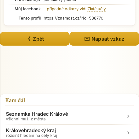
Můj facebook
- případné odkazy vidí
Zlaté účty
-
Tento profil
https://znamost.cz/?id=538770
mail
《 Zpět
Napsat vzkaz
Kam dál
Seznamka Hradec Králové
chevron_right
všichni muži z města
Královehradecký kraj
chevron_right
rozšířit hledání na celý kraj