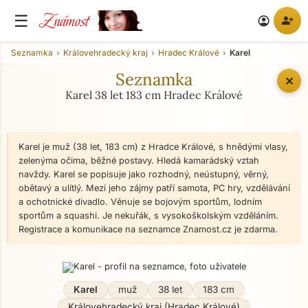
Známost
☰
person_add
account_circle
Seznamka
Královehradecký kraj
Hradec Králové
Karel
Seznamka
✕
Karel 38 let 183 cm Hradec Králové
Karel je muž (38 let, 183 cm) z Hradce Králové, s hnědými vlasy,
zelenýma očima, běžné postavy. Hledá kamarádský vztah
navždy. Karel se popisuje jako rozhodný, neústupný, věrný,
obětavý a ulítlý. Mezi jeho zájmy patří samota, PC hry, vzdělávání
a ochotnické divadlo. Věnuje se bojovým sportům, lodním
sportům a squashi. Je nekuřák, s vysokoškolským vzděláním.
Registrace a komunikace na seznamce Znamost.cz je zdarma.
Karel
muž
38 let
183 cm
Královehradecký kraj (Hradec Králové)