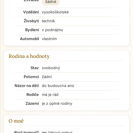
žádné
Vzdělání
vysokoškolské
Živobytí
technik
Bydlení
v podnájmu
Automobil
vlastním
Rodina a hodnoty
Stav
svobodný
Potomci
žádní
Názor na děti
do budoucna ano
Rodiče
má je rád
Zázemí
je z úplné rodiny
O mně
Přejít na hlavní obsah
Proč inzeruji?
jen takový pokus