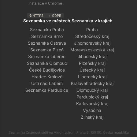
Instalace v Chrome
🔒 HTTPS
✓ GDPR
Seznamka ve městech
Seznamka v krajích
Seznamka Praha
Praha
Seznamka Brno
Středočeský kraj
Seznamka Ostrava
Jihomoravský kraj
Seznamka Plzeň
Moravskoslezský kraj
Seznamka Liberec
Jihočeský kraj
Seznamka Olomouc
Plzeňský kraj
České Budějovice
Ústecký kraj
Hradec Králové
Liberecký kraj
Ústí nad Labem
Královéhradecký kraj
Seznamka Pardubice
Olomoucký kraj
Pardubický kraj
Karlovarský kraj
Vysočina
Zlínský kraj
Seznamka Známost sídlí na Vinohradech, Praha 3, 130 00, Česká republika