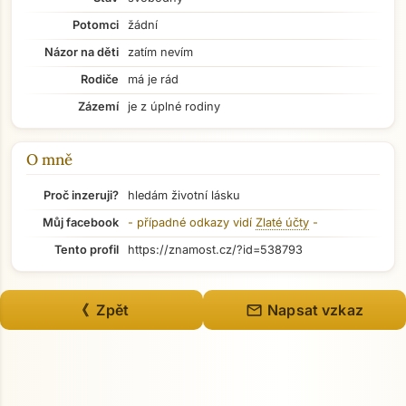
Potomci
žádní
Názor na děti
zatím nevím
Rodiče
má je rád
Zázemí
je z úplné rodiny
O mně
Proč inzeruji?
hledám životní lásku
Můj facebook
- případné odkazy vidí
Zlaté účty
-
Tento profil
https://znamost.cz/?id=538793
Přejít na hlavní obsah
mail
《 Zpět
Napsat vzkaz