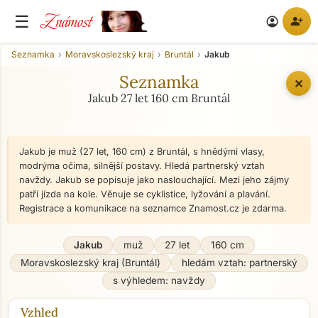
Známost
☰
person_add
account_circle
Seznamka
Moravskoslezský kraj
Bruntál
Jakub
Seznamka
✕
Jakub 27 let 160 cm Bruntál
Jakub je muž (27 let, 160 cm) z Bruntál, s hnědými vlasy,
modrýma očima, silnější postavy. Hledá partnerský vztah
navždy. Jakub se popisuje jako naslouchající. Mezi jeho zájmy
patří jízda na kole. Věnuje se cyklistice, lyžování a plavání.
Registrace a komunikace na seznamce Znamost.cz je zdarma.
Jakub
muž
27 let
160 cm
Moravskoslezský kraj (Bruntál)
hledám vztah: partnerský
s výhledem: navždy
Vzhled