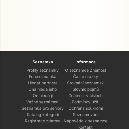
Seznamka
Informace
Profily seznamky
O seznamce Známost
Fotoseznamka
Časté otázky
Hledat partnera
Srovnání seznamek
Ona hledá jeho
Slovník pojmů
On hledá ji
Známost v číslech
Vážné seznámení
Podmínky užití
Seznamka pro seniory
Ochrana soukromí
Katalog kategorií
Seznamování
Registrace zdarma
Nápověda k seznamce
Kontakt