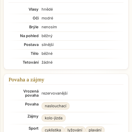
Vlasy
hnědé
Oči
modré
Brýle
nenosím
Na pohled
běžný
Postava
silnější
Tělo
běžné
Tetování
žádné
Povaha a zájmy
Vrozená
rezervovanější
povaha
Povaha
naslouchací
Zájmy
kolo-jízda
Sport
cyklistika
lyžování
plavání