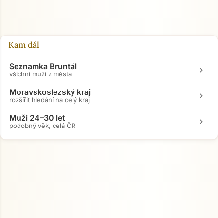
Kam dál
Seznamka Bruntál
chevron_right
všichni muži z města
Moravskoslezský kraj
chevron_right
rozšířit hledání na celý kraj
Muži 24–30 let
chevron_right
podobný věk, celá ČR