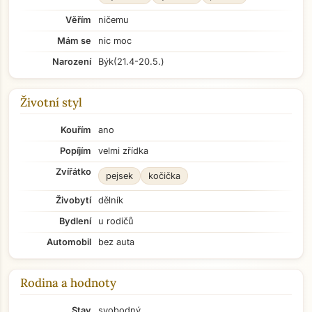
Věřím
ničemu
Mám se
nic moc
Narození
Býk
(21.4-20.5.)
Životní styl
Kouřím
ano
Popíjím
velmi zřídka
Zvířátko
pejsek
kočička
Živobytí
dělník
Bydlení
u rodičů
Automobil
bez auta
Rodina a hodnoty
Stav
svobodný