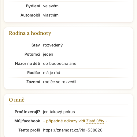
Bydlení
ve svém
Automobil
vlastním
Rodina a hodnoty
Stav
rozvedený
Potomci
jeden
Názor na děti
do budoucna ano
Rodiče
má je rád
Zázemí
rodiče se rozvedli
O mně
Proč inzeruji?
jen takový pokus
Přejít na hlavní obsah
Můj facebook
- případné odkazy vidí
Zlaté účty
-
Tento profil
https://znamost.cz/?id=538826