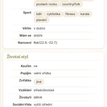
poslech rocku
country/folk
Sport
běh
cyklistika
fitness
karate
plavání
Věřím
v dobro
Mám se
dobře
Narození
Rak
(22.6.-22.7.)
Životní styl
Kouřím
ne
Popíjím
velmi zřídka
Zvířátko
jiné
Vzdělání
středoškolské
Živobytí
dělník
Sociální třída
vyšší střední