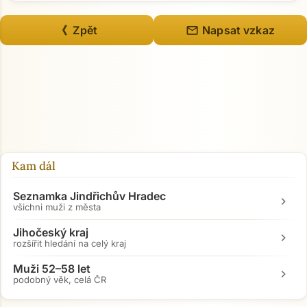
mail
《 Zpět
Napsat vzkaz
Kam dál
Seznamka Jindřichův Hradec
chevron_right
všichni muži z města
Jihočeský kraj
chevron_right
rozšířit hledání na celý kraj
Muži 52–58 let
chevron_right
podobný věk, celá ČR