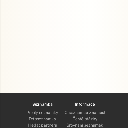
Seznamka
Informace
Profily seznamky
O seznamce Známost
Fotoseznamka
Časté otázky
Hledat partnera
Srovnání seznamek