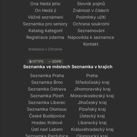
Ona hledá jeho
Slovník pojmů
On hledá ji
Známost v číslech
Vážné seznámení
Podmínky užití
Seznamka pro seniory
Ochrana soukromí
Katalog kategorií
Seznamování
Registrace zdarma
Nápověda k seznamce
Kontakt
Instalace v Chrome
🔒 HTTPS
✓ GDPR
Seznamka ve městech
Seznamka v krajích
Seznamka Praha
Praha
Seznamka Brno
Středočeský kraj
Seznamka Ostrava
Jihomoravský kraj
Seznamka Plzeň
Moravskoslezský kraj
Seznamka Liberec
Jihočeský kraj
Seznamka Olomouc
Plzeňský kraj
České Budějovice
Ústecký kraj
Hradec Králové
Liberecký kraj
Ústí nad Labem
Královéhradecký kraj
Seznamka Pardubice
Olomoucký kraj