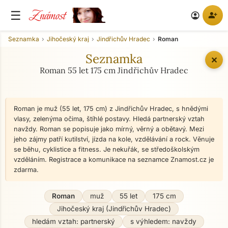
Známost
☰
person_add
account_circle
Seznamka
Jihočeský kraj
Jindřichův Hradec
Roman
Seznamka
✕
Roman 55 let 175 cm Jindřichův Hradec
Roman je muž (55 let, 175 cm) z Jindřichův Hradec, s hnědými
vlasy, zelenýma očima, štíhlé postavy. Hledá partnerský vztah
navždy. Roman se popisuje jako mírný, věrný a obětavý. Mezi
jeho zájmy patří kutilství, jízda na kole, vzdělávání a rock. Věnuje
se běhu, cyklistice a fitness. Je nekuřák, se středoškolským
vzděláním. Registrace a komunikace na seznamce Znamost.cz je
zdarma.
Roman
muž
55 let
175 cm
Jihočeský kraj (Jindřichův Hradec)
hledám vztah: partnerský
s výhledem: navždy