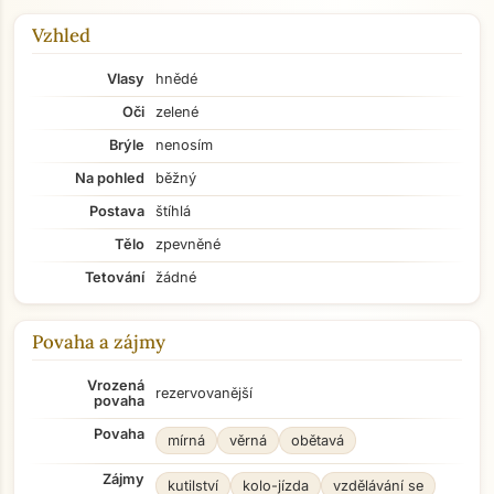
Vzhled
Vlasy
hnědé
Oči
zelené
Brýle
nenosím
Na pohled
běžný
Postava
štíhlá
Tělo
zpevněné
Tetování
žádné
Povaha a zájmy
Vrozená
rezervovanější
povaha
Povaha
mírná
věrná
obětavá
Zájmy
kutilství
kolo-jízda
vzdělávání se