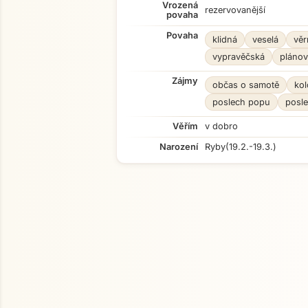
Vrozená
rezervovanější
povaha
Povaha
klidná
veselá
věr
vypravěčská
plánov
Zájmy
občas o samotě
kol
poslech popu
posle
Věřím
v dobro
Narození
Ryby
(19.2.-19.3.)