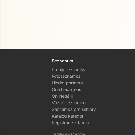
Seznamka
Profily seznamky
Fotoseznamka
Hledat partnera
Ona hledá jeho
On hledá ji
Vážné seznámení
Seznamka pro seniory
Katalog kategorií
Registrace zdarma
Instalace v Chrome