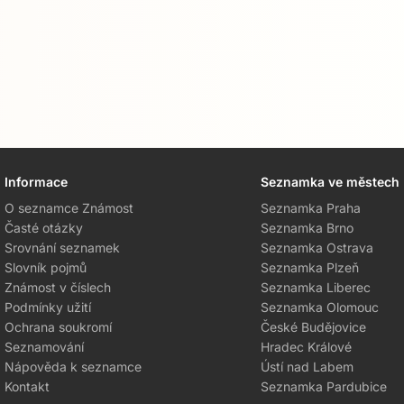
Informace
Seznamka ve městech
O seznamce Známost
Seznamka Praha
Časté otázky
Seznamka Brno
Srovnání seznamek
Seznamka Ostrava
Slovník pojmů
Seznamka Plzeň
Známost v číslech
Seznamka Liberec
Podmínky užití
Seznamka Olomouc
Ochrana soukromí
České Budějovice
Seznamování
Hradec Králové
Nápověda k seznamce
Ústí nad Labem
Kontakt
Seznamka Pardubice