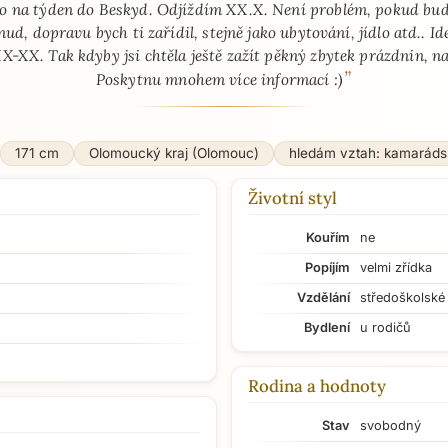
lo na týden do Beskyd. Odjíždím XX.X. Není problém, pokud bu
nud, dopravu bych ti zařídil, stejně jako ubytování, jídlo atd.. Id
X-XX. Tak kdyby jsi chtěla ještě zažít pěkný zbytek prázdnin, na
”
Poskytnu mnohem více informací :)
171 cm
Olomoucký kraj (Olomouc)
hledám vztah: kamaráds
Životní styl
Kouřím
ne
Popíjím
velmi zřídka
Vzdělání
středoškolské
Bydlení
u rodičů
Rodina a hodnoty
Stav
svobodný