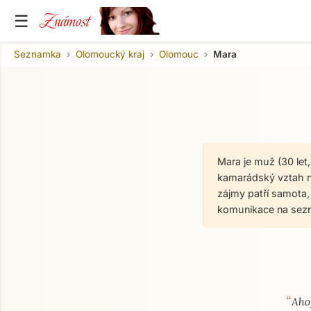
Známost
☰
Seznamka
Olomoucký kraj
Olomouc
Mara
Mara je muž (30 let
kamarádský vztah na
zájmy patří samota,
komunikace na sez
“
O mně
Aho