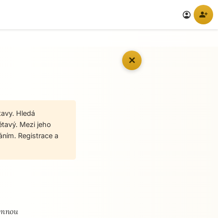
person_add
account_circle
✕
tavy. Hledá
ětavý. Mezi jeho
áním. Registrace a
e mnou