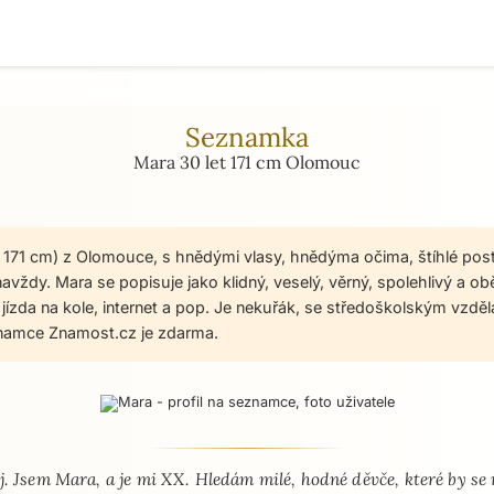
Seznamka
Mara 30 let 171 cm Olomouc
, 171 cm) z Olomouce, s hnědými vlasy, hnědýma očima, štíhlé pos
vždy. Mara se popisuje jako klidný, veselý, věrný, spolehlivý a ob
 jízda na kole, internet a pop. Je nekuřák, se středoškolským vzděl
namce Znamost.cz je zdarma.
 - seznamka profil
j. Jsem Mara, a je mi XX. Hledám milé, hodné děvče, které by s