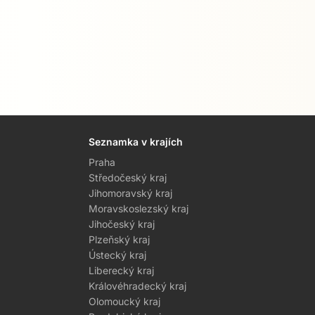
Seznamka v krajích
Praha
Středočeský kraj
Jihomoravský kraj
Moravskoslezský kraj
Jihočeský kraj
Plzeňský kraj
Ústecký kraj
Liberecký kraj
Královéhradecký kraj
Olomoucký kraj