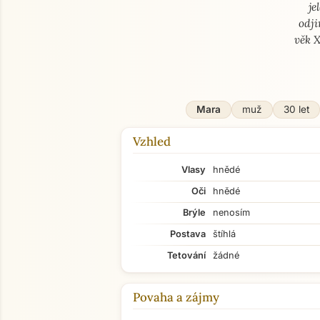
je
odji
věk X
Mara
muž
30 let
Vzhled
Vlasy
hnědé
Oči
hnědé
Brýle
nenosím
Postava
štíhlá
Tetování
žádné
Povaha a zájmy