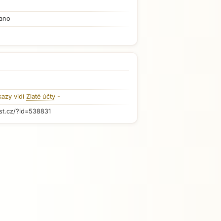
ano
kazy vidí
Zlaté účty
-
st.cz/?id=538831