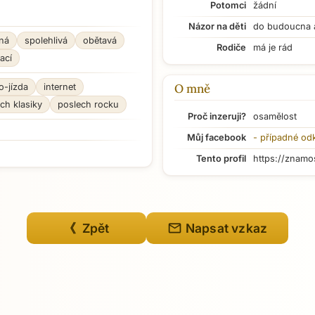
Potomci
žádní
Názor na děti
do budoucna 
ná
spolehlivá
obětavá
Rodiče
má je rád
ací
O mně
o-jízda
internet
ch klasiky
poslech rocku
Proč inzeruji?
osamělost
Můj facebook
- případné od
Tento profil
https://znamo
mail
《 Zpět
Napsat vzkaz
Přejít na hlavní obsah