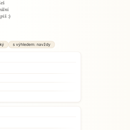
deš
eální
piš :)
ký
s výhledem: navždy