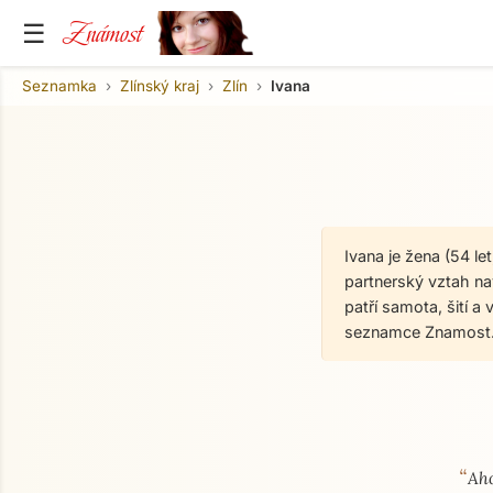
Známost
☰
Seznamka
Zlínský kraj
Zlín
Ivana
Ivana je žena (54 l
partnerský vztah nav
patří samota, šití a
seznamce Znamost.
“
O mně
Aho