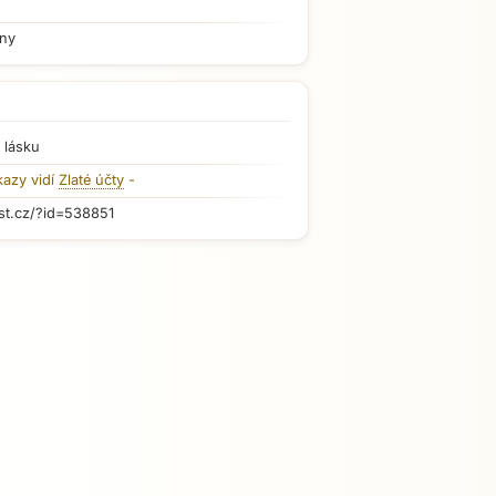
iny
 lásku
kazy vidí
Zlaté účty
-
st.cz/?id=538851