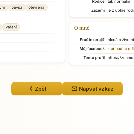
Rodiče
tak normální
vní
bavící
otevřená
Zázemí
je z úplné rod
O mně
vaření
Proč inzeruji?
hledám životní
Můj facebook
- případné od
Tento profil
https://znamo
mail
《 Zpět
Napsat vzkaz
Přejít na hlavní obsah