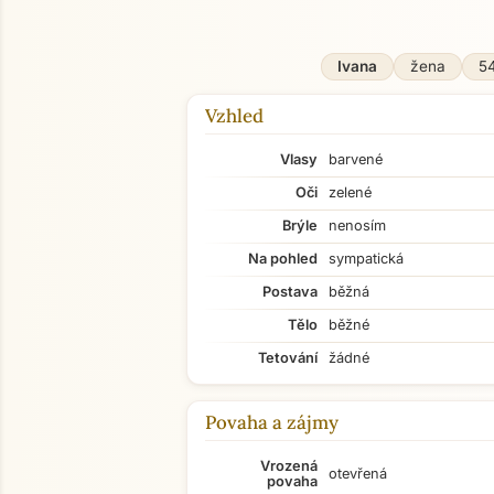
Ivana
žena
54
Vzhled
Vlasy
barvené
Oči
zelené
Brýle
nenosím
Na pohled
sympatická
Postava
běžná
Tělo
běžné
Tetování
žádné
Povaha a zájmy
Vrozená
otevřená
povaha