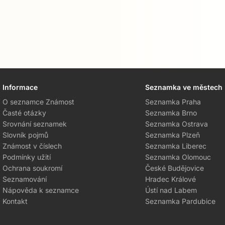
Informace
Seznamka ve městech
O seznamce Známost
Seznamka Praha
Časté otázky
Seznamka Brno
Srovnání seznamek
Seznamka Ostrava
Slovník pojmů
Seznamka Plzeň
Známost v číslech
Seznamka Liberec
Podmínky užití
Seznamka Olomouc
Ochrana soukromí
České Budějovice
Seznamování
Hradec Králové
Nápověda k seznamce
Ústí nad Labem
Kontakt
Seznamka Pardubice