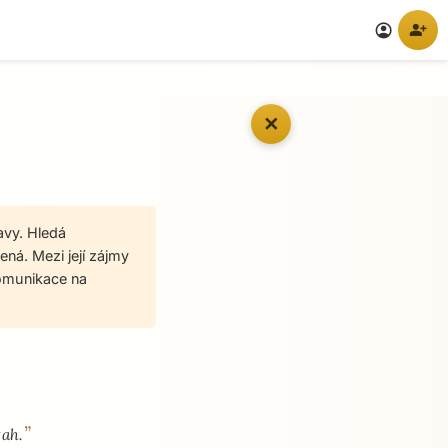
person_add
account_circle
✕
avy. Hledá
ená. Mezi její zájmy
komunikace na
”
tah.