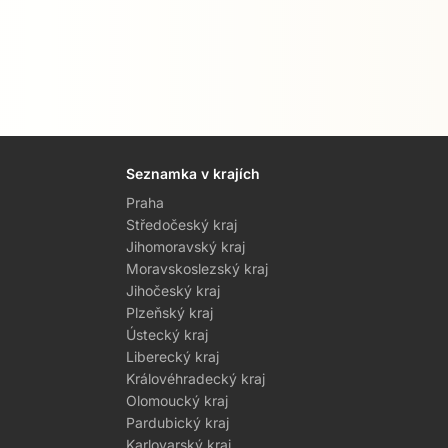
Seznamka v krajích
Praha
Středočeský kraj
Jihomoravský kraj
Moravskoslezský kraj
Jihočeský kraj
Plzeňský kraj
Ústecký kraj
Liberecký kraj
Královéhradecký kraj
Olomoucký kraj
Pardubický kraj
Karlovarský kraj