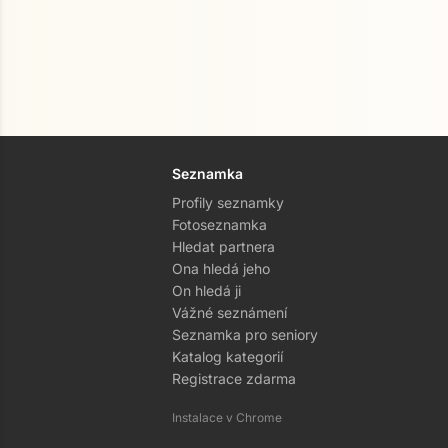
Seznamka
Profily seznamky
Fotoseznamka
Hledat partnera
Ona hledá jeho
On hledá ji
Vážné seznámení
Seznamka pro seniory
Katalog kategorií
Registrace zdarma
Instalace v Chrome