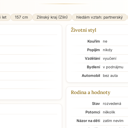
 let
157 cm
Zlínský kraj (Zlín)
hledám vztah: partnerský
Životní styl
Kouřím
ne
Popíjím
nikdy
Vzdělání
vyučení
Bydlení
v podnájmu
Automobil
bez auta
Rodina a hodnoty
Stav
rozvedená
Potomci
několik
Názor na děti
zatím nevím