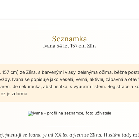
Seznamka
Ivana 54 let 157 cm Zlín
et, 157 cm) ze Zlína, s barvenými vlasy, zelenýma očima, běžné post
ždy. Ivana se popisuje jako veselá, věrná, aktivní, zábavná a otevř
 vaření. Je nekuřačka, abstinentka, s výučním listem. Registrace a 
cz je zdarma.
 - seznamka profil
j, jmenuji se Ivana, je mi XX let a jsem ze Zlína. Hledám tady vz