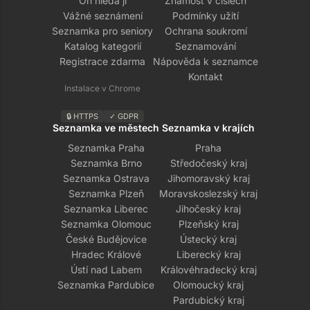
On hledá ji
Známost v číslech
Vážné seznámení
Podmínky užití
Seznamka pro seniory
Ochrana soukromí
Katalog kategorií
Seznamování
Registrace zdarma
Nápověda k seznamce
Kontakt
Instalace v Chrome
🔒 HTTPS
✓ GDPR
Seznamka ve městech
Seznamka v krajích
Seznamka Praha
Praha
Seznamka Brno
Středočeský kraj
Seznamka Ostrava
Jihomoravský kraj
Seznamka Plzeň
Moravskoslezský kraj
Seznamka Liberec
Jihočeský kraj
Seznamka Olomouc
Plzeňský kraj
České Budějovice
Ústecký kraj
Hradec Králové
Liberecký kraj
Ústí nad Labem
Královéhradecký kraj
Seznamka Pardubice
Olomoucký kraj
Pardubický kraj