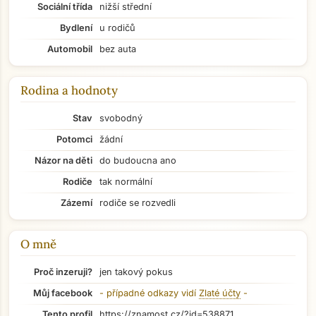
Sociální třída
nižší střední
Bydlení
u rodičů
Automobil
bez auta
Rodina a hodnoty
Stav
svobodný
Potomci
žádní
Názor na děti
do budoucna ano
Rodiče
tak normální
Zázemí
rodiče se rozvedli
O mně
Přejít na hlavní obsah
Proč inzeruji?
jen takový pokus
Můj facebook
- případné odkazy vidí
Zlaté účty
-
Tento profil
https://znamost.cz/?id=538871