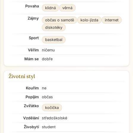
Povaha
klidná
věrná
Zájmy
občas o samotě
kolo-jízda
internet
diskotéky
Sport
basketbal
Věřím
ničemu
Mám se
dobře
Životní styl
Kouřím
ne
Popíjím
občas
Zvířátko
kočička
Vzdělání
středoškolské
Živobytí
student