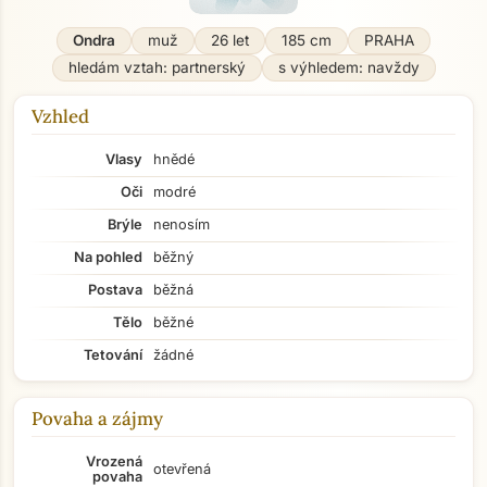
Ondra
muž
26 let
185 cm
PRAHA
hledám vztah: partnerský
s výhledem: navždy
Vzhled
Vlasy
hnědé
Oči
modré
Brýle
nenosím
Na pohled
běžný
Postava
běžná
Tělo
běžné
Tetování
žádné
Povaha a zájmy
Vrozená
otevřená
povaha