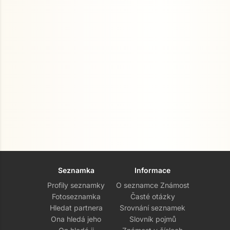
Seznamka
Informace
Profily seznamky
O seznamce Známost
Fotoseznamka
Časté otázky
Hledat partnera
Srovnání seznamek
Ona hledá jeho
Slovník pojmů