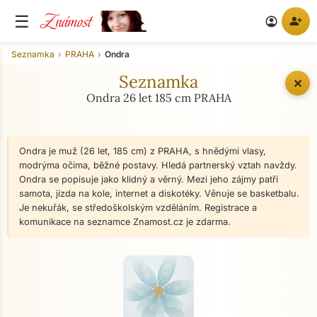
Známost
☰
person_add
account_circle
Seznamka
PRAHA
Ondra
Seznamka
✕
Ondra 26 let 185 cm PRAHA
Ondra je muž (26 let, 185 cm) z PRAHA, s hnědými vlasy,
modrýma očima, běžné postavy. Hledá partnerský vztah navždy.
Ondra se popisuje jako klidný a věrný. Mezi jeho zájmy patří
samota, jízda na kole, internet a diskotéky. Věnuje se basketbalu.
Je nekuřák, se středoškolským vzděláním. Registrace a
komunikace na seznamce Znamost.cz je zdarma.