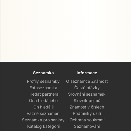
Seznamka
Informace
Profily seznamky
O seznamce Známost
Fotoseznamka
Časté otázky
Hledat partnera
Srovnání seznamek
Ona hledá jeho
Slovník pojmů
On hledá ji
Známost v číslech
Vážné seznámení
Podmínky užití
Seznamka pro seniory
Ochrana soukromí
Katalog kategorií
Seznamování