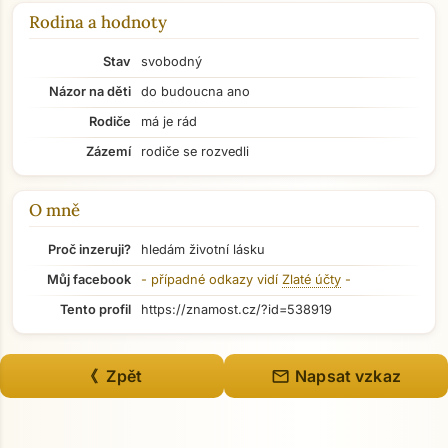
Rodina a hodnoty
Stav
svobodný
Názor na děti
do budoucna ano
Rodiče
má je rád
Zázemí
rodiče se rozvedli
O mně
Proč inzeruji?
hledám životní lásku
Můj facebook
- případné odkazy vidí
Zlaté účty
-
Tento profil
https://znamost.cz/?id=538919
Přejít na hlavní obsah
mail
《 Zpět
Napsat vzkaz