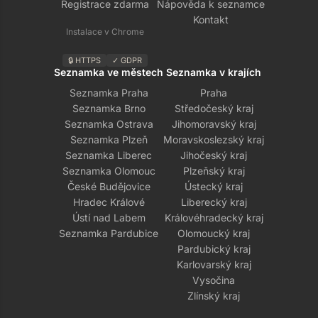
Registrace zdarma
Nápověda k seznamce
Kontakt
Instalace v Chrome
🔒 HTTPS
✓ GDPR
Seznamka ve městech
Seznamka v krajích
Seznamka Praha
Praha
Seznamka Brno
Středočeský kraj
Seznamka Ostrava
Jihomoravský kraj
Seznamka Plzeň
Moravskoslezský kraj
Seznamka Liberec
Jihočeský kraj
Seznamka Olomouc
Plzeňský kraj
České Budějovice
Ústecký kraj
Hradec Králové
Liberecký kraj
Ústí nad Labem
Královéhradecký kraj
Seznamka Pardubice
Olomoucký kraj
Pardubický kraj
Karlovarský kraj
Vysočina
Zlínský kraj