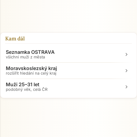
Kam dál
Seznamka OSTRAVA
chevron_right
všichni muži z města
Moravskoslezský kraj
chevron_right
rozšířit hledání na celý kraj
Muži 25–31 let
chevron_right
podobný věk, celá ČR