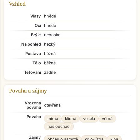
Vzhled
Vlasy
hnědé
Oči
hnědé
Brýle
nenosím
Na pohled
hezký
Postava
běžná
Tělo
běžné
Tetování
žádné
Povaha a zájmy
Vrozená
otevřená
povaha
Povaha
mírná
klidná
veselá
věrná
naslouchací
Zájmy
občas o samotě
kolo-jízda
kina