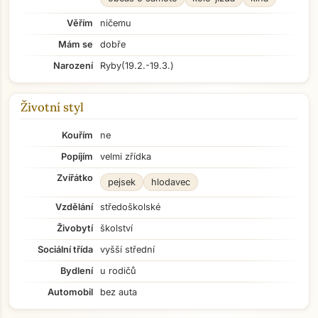
Věřím
ničemu
Mám se
dobře
Narození
Ryby
(19.2.-19.3.)
Životní styl
Kouřím
ne
Popíjím
velmi zřídka
Zvířátko
pejsek
hlodavec
Vzdělání
středoškolské
Živobytí
školství
Sociální třída
vyšší střední
Bydlení
u rodičů
Automobil
bez auta