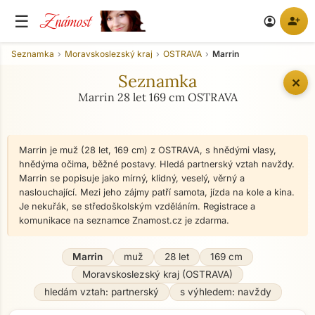
Známost
☰
person_add
account_circle
Seznamka
Moravskoslezský kraj
OSTRAVA
Marrin
Seznamka
✕
Marrin 28 let 169 cm OSTRAVA
Marrin je muž (28 let, 169 cm) z OSTRAVA, s hnědými vlasy,
hnědýma očima, běžné postavy. Hledá partnerský vztah navždy.
Marrin se popisuje jako mírný, klidný, veselý, věrný a
naslouchající. Mezi jeho zájmy patří samota, jízda na kole a kina.
Je nekuřák, se středoškolským vzděláním. Registrace a
komunikace na seznamce Znamost.cz je zdarma.
Marrin
muž
28 let
169 cm
Moravskoslezský kraj (OSTRAVA)
hledám vztah: partnerský
s výhledem: navždy