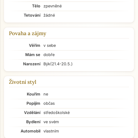
Tělo
zpevněné
Tetování
žádné
Povaha a zájmy
Věřím
v sebe
Mám se
dobře
Narození
Býk
(21.4-20.5.)
Životní styl
Kouřím
ne
Popíjím
občas
Vzdělání
středoškolské
Bydlení
ve svém
Automobil
vlastním