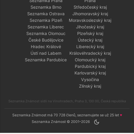
Seznamka Praha
Praha
Seznamka Brno
Středočeský kraj
Seznamka Ostrava
Jihomoravský kraj
Seznamka Plzeň
Moravskoslezský kraj
Seznamka Liberec
Jihočeský kraj
Seznamka Olomouc
Plzeňský kraj
České Budějovice
Ústecký kraj
Hradec Králové
Liberecký kraj
Ústí nad Labem
Královéhradecký kraj
Seznamka Pardubice
Olomoucký kraj
Pardubický kraj
Karlovarský kraj
Vysočina
Zlínský kraj
Seznamka Známost sídlí na Vinohradech, Praha 3, 130 00, Česká republika
Seznamka Známost má 70 728 členů, seznamujete se už 25 let
♥
dark_mode
Seznamka Známost © 2001–2026