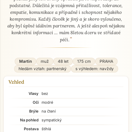
podstatné. Důležitá je vzájemná přitažlivost, tolerance,
empatie, komunikace a případně i schopnost nějakého
kompromisu. Každý člověk je jiný a je skoro vyloučeno,
aby byl úplně idálním partnerem. A ještě alespoň nějakou
konkrétní informaci ... mám 8letou dceru ve střídavé
”
péči.
Martin
muž
48 let
175 cm
PRAHA
hledám vztah: partnerský
s výhledem: navždy
Vzhled
Vlasy
bez
Oči
modré
Brýle
na čtení
Na pohled
sympatický
Postava
štíhlá