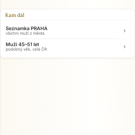
Kam dál
Seznamka PRAHA
chevron_right
všichni muži z města
Muži 45–51 let
chevron_right
podobný věk, celá ČR