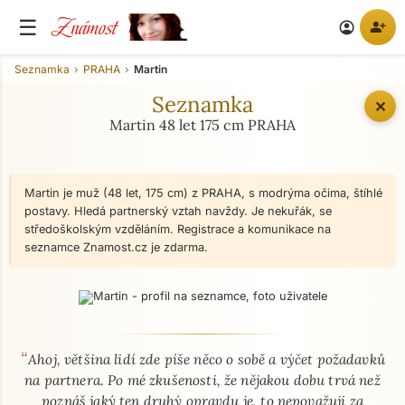
Známost
☰
person_add
account_circle
Seznamka
PRAHA
Martin
Seznamka
✕
Martin 48 let 175 cm PRAHA
Martin je muž (48 let, 175 cm) z PRAHA, s modrýma očima, štíhlé
postavy. Hledá partnerský vztah navždy. Je nekuřák, se
středoškolským vzděláním. Registrace a komunikace na
seznamce Znamost.cz je zdarma.
“
O mně - seznamka profil
Ahoj, většina lidí zde píše něco o sobě a výčet požadavků
na partnera. Po mé zkušenosti, že nějakou dobu trvá než
poznáš jaký ten druhý opravdu je, to nepovažuji za