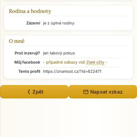
Rodina a hodnoty
Zázemí
je z úplné rodiny
O mně
Proč inzeruji?
jen takový pokus
Můj facebook
- případné odkazy vidí
Zlaté účty
-
Tento profil
https://znamost.cz/?id=622471
Přejít na hlavní obsah
mail
《 Zpět
Napsat vzkaz