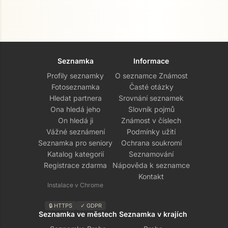
Seznamka
Informace
Profily seznamky
O seznamce Známost
Fotoseznamka
Časté otázky
Hledat partnera
Srovnání seznamek
Ona hledá jeho
Slovník pojmů
On hledá ji
Známost v číslech
Vážné seznámení
Podmínky užití
Seznamka pro seniory
Ochrana soukromí
Katalog kategorií
Seznamování
Registrace zdarma
Nápověda k seznamce
Kontakt
Instalace v Chrome
🔒 HTTPS
✓ GDPR
Seznamka ve městech
Seznamka v krajích