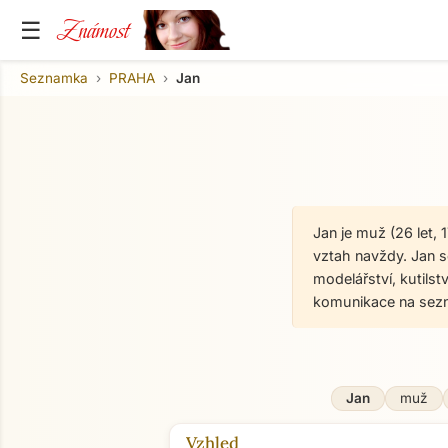
Známost
☰
Seznamka
PRAHA
Jan
Jan je muž (26 let,
vztah navždy. Jan se
modelářství, kutilstv
komunikace na sez
Jan
muž
Vzhled