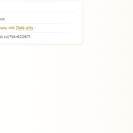
kus
kazy vidí
Zlaté účty
-
st.cz/?id=622671