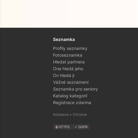
Seznamka
Profily seznamky
Fotoseznamka
Hledat partnera
Ona hledá jeho
On hledá ji
Vážné seznámení
Seznamka pro seniory
Katalog kategorií
Registrace zdarma
Instalace v Chrome
🔒 HTTPS
✓ GDPR