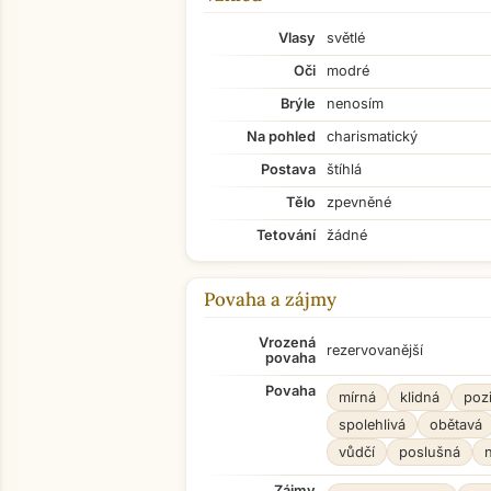
Vlasy
světlé
Oči
modré
Brýle
nenosím
Na pohled
charismatický
Postava
štíhlá
Tělo
zpevněné
Tetování
žádné
Povaha a zájmy
Vrozená
rezervovanější
povaha
Povaha
mírná
klidná
pozi
spolehlivá
obětavá
vůdčí
poslušná
Zájmy