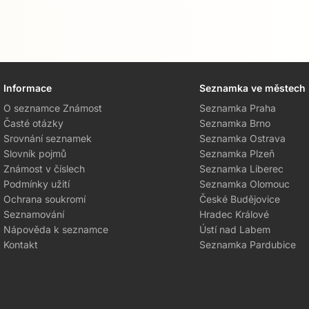
Informace
Seznamka ve městech
O seznamce Známost
Seznamka Praha
Časté otázky
Seznamka Brno
Srovnání seznamek
Seznamka Ostrava
Slovník pojmů
Seznamka Plzeň
Známost v číslech
Seznamka Liberec
Podmínky užití
Seznamka Olomouc
Ochrana soukromí
České Budějovice
Seznamování
Hradec Králové
Nápověda k seznamce
Ústí nad Labem
Kontakt
Seznamka Pardubice