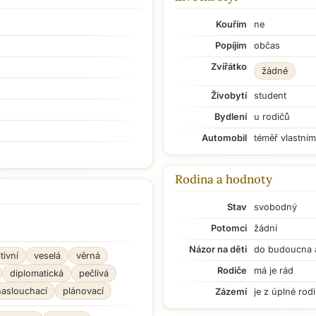
Kouřím
ne
Popíjím
občas
Zvířátko
žádné
Živobytí
student
Bydlení
u rodičů
Automobil
téměř vlastním
Rodina a hodnoty
Stav
svobodný
Potomci
žádní
Názor na děti
do budoucna 
tivní
veselá
věrná
Rodiče
má je rád
diplomatická
pečlivá
naslouchací
plánovací
Zázemí
je z úplné rod