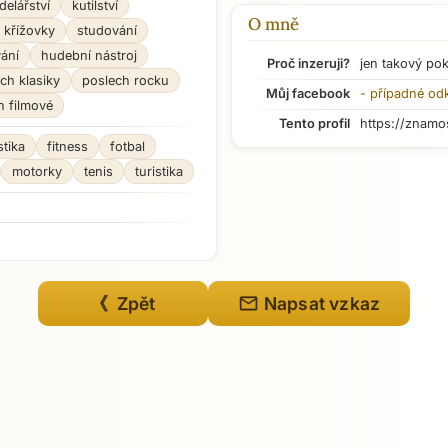
elářství
kutilství
O mně
křížovky
studování
ání
hudební nástroj
Proč inzeruji?
jen takový po
ch klasiky
poslech rocku
Můj facebook
- případné od
h filmové
Tento profil
https://znamo
stika
fitness
fotbal
motorky
tenis
turistika
mail
《 Zpět
Napsat vzkaz
Přejít na hlavní obsah