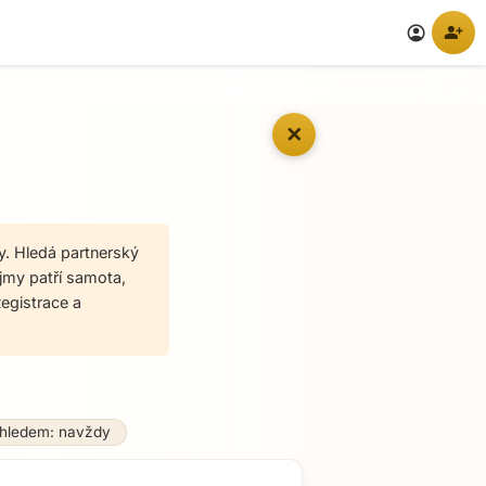
person_add
account_circle
✕
y. Hledá partnerský
ájmy patří samota,
Registrace a
ýhledem: navždy