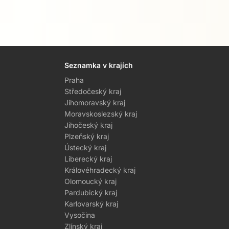
Seznamka v krajích
Praha
Středočeský kraj
Jihomoravský kraj
Moravskoslezský kraj
Jihočeský kraj
Plzeňský kraj
Ústecký kraj
Liberecký kraj
Královéhradecký kraj
Olomoucký kraj
Pardubický kraj
Karlovarský kraj
Vysočina
Zlínský kraj