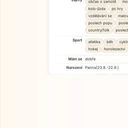
občas o samotě
mod
kolo-jízda
pc hry
vzdělávání se
malov
poslech popu
posle
country/folk
poslec
Sport
atletika
běh
cykli
hokej
horolezectví
Mám se
dobře
Narození
Panna
(23.8.-22.9.)