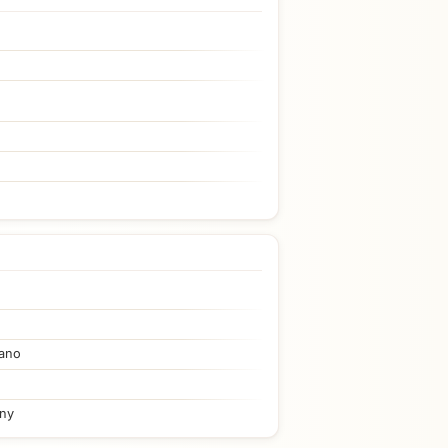
ano
iny