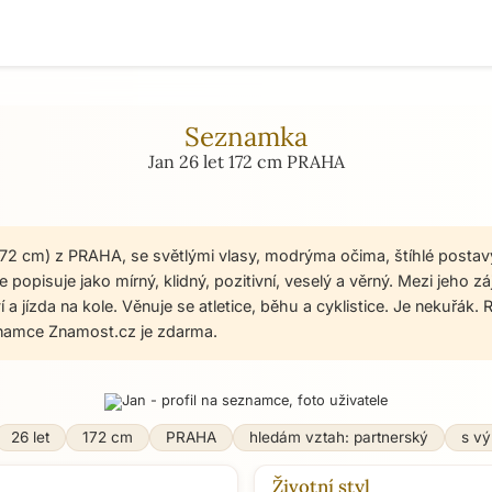
Seznamka
Jan 26 let 172 cm PRAHA
 172 cm) z PRAHA, se světlými vlasy, modrýma očima, štíhlé postav
 popisuje jako mírný, klidný, pozitivní, veselý a věrný. Mezi jeho z
í a jízda na kole. Věnuje se atletice, běhu a cyklistice. Je nekuřák. 
namce Znamost.cz je zdarma.
26 let
172 cm
PRAHA
hledám vztah: partnerský
s v
Životní styl