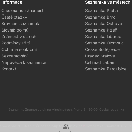
Informace
Seznamka ve městech
O seznamce Známost
Seznamka Praha
Časté otázky
Seznamka Brno
Srovnání seznamek
Seznamka Ostrava
Slovník pojmů
Seznamka Plzeň
Známost v číslech
Seznamka Liberec
Podmínky užití
Seznamka Olomouc
Ochrana soukromí
České Budějovice
Seznamování
Hradec Králové
Nápověda k seznamce
Ústí nad Labem
Kontakt
Seznamka Pardubice
Seznamka Známost sídlí na Vinohradech, Praha 3, 130 00, Česká republika
group
most má 70 643 členů, seznamujete se už 25 let
♥
Seznamka Známost © 200