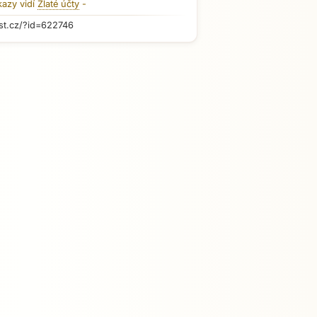
kazy vidí
Zlaté účty
-
st.cz/?id=622746