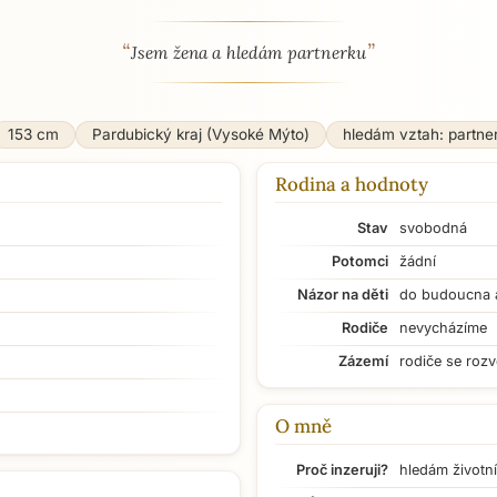
“
”
 - seznamka profil
Jsem žena a hledám partnerku
153 cm
Pardubický kraj (Vysoké Mýto)
hledám vztah: partne
Rodina a hodnoty
Stav
svobodná
Potomci
žádní
Názor na děti
do budoucna 
Rodiče
nevycházíme
Zázemí
rodiče se rozv
O mně
Proč inzeruji?
hledám životní