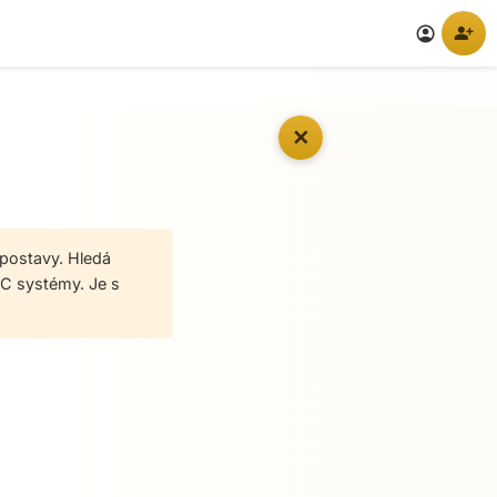
person_add
account_circle
✕
 postavy. Hledá
 PC systémy. Je s