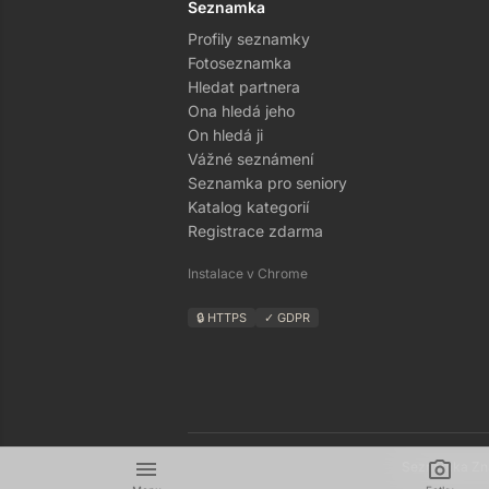
Seznamka
Profily seznamky
Fotoseznamka
Hledat partnera
Ona hledá jeho
On hledá ji
Vážné seznámení
Seznamka pro seniory
Katalog kategorií
Registrace zdarma
Instalace v Chrome
🔒 HTTPS
✓ GDPR
menu
camera_alt
Seznamka Zná