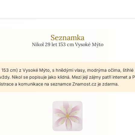
Seznamka
Nikol 29 let 153 cm Vysoké Mýto
et, 153 cm) z Vysoké Mýto, s hnědými vlasy, modrýma očima, štíhlé
ždy. Nikol se popisuje jako klidná. Mezi její zájmy patří internet a
gistrace a komunikace na seznamce Znamost.cz je zdarma.