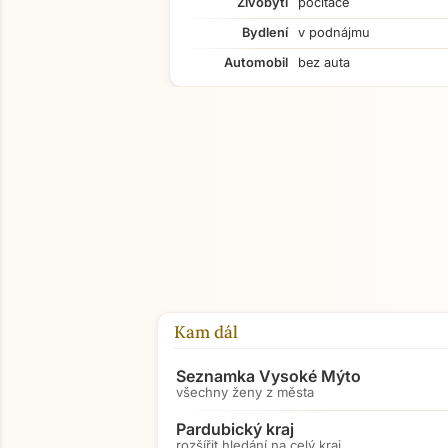
Živobytí
počítače
Bydlení
v podnájmu
Automobil
bez auta
Kam dál
Seznamka Vysoké Mýto
všechny ženy z města
Pardubický kraj
rozšířit hledání na celý kraj