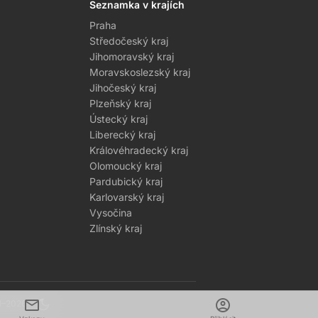
Seznamka v krajích
Praha
Středočeský kraj
Jihomoravský kraj
Moravskoslezský kraj
Jihočeský kraj
Plzeňský kraj
Ústecký kraj
Liberecký kraj
Královéhradecký kraj
Olomoucký kraj
Pardubický kraj
Karlovarský kraj
Vysočina
Zlínský kraj
mail
dark_mode
account_circle
1–2026