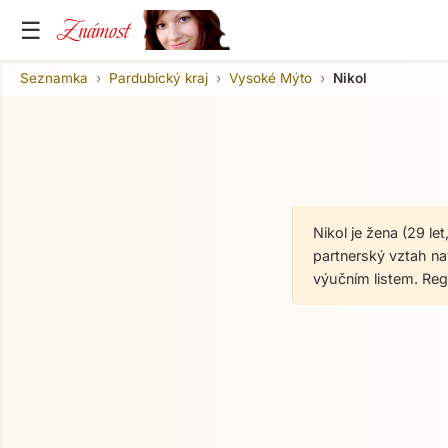
Známost
☰
Seznamka
Pardubický kraj
Vysoké Mýto
Nikol
Nikol je žena (29 l
partnerský vztah nav
výučním listem. Re