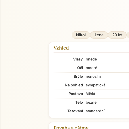
O mně
Nikol
žena
29 let
Vzhled
Vlasy
hnědé
Oči
modré
Brýle
nenosím
Na pohled
sympatická
Postava
štíhlá
Tělo
běžné
Tetování
standardní
Povaha a zájmy