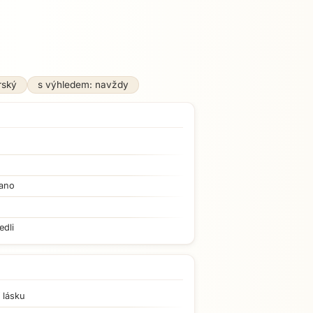
rský
s výhledem: navždy
ano
edli
 lásku