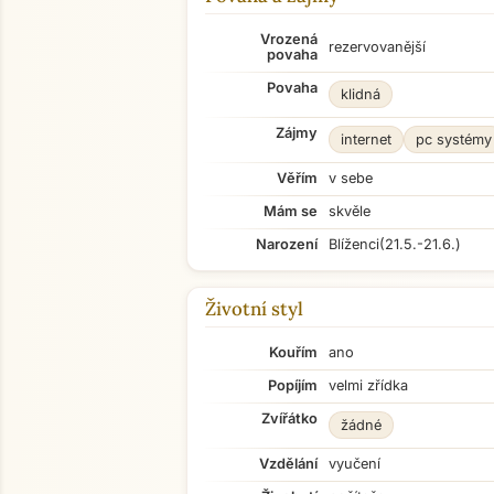
Vrozená
rezervovanější
povaha
Povaha
klidná
Zájmy
internet
pc systémy
Věřím
v sebe
Mám se
skvěle
Narození
Blíženci
(21.5.-21.6.)
Životní styl
Kouřím
ano
Popíjím
velmi zřídka
Zvířátko
žádné
Vzdělání
vyučení