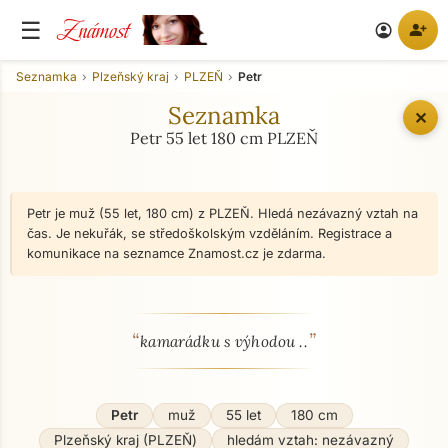
Známost
☰
person_add
account_circle
Seznamka
Plzeňský kraj
PLZEŇ
Petr
Seznamka
✕
Petr 55 let 180 cm PLZEŇ
Petr je muž (55 let, 180 cm) z PLZEŇ. Hledá nezávazný vztah na
čas. Je nekuřák, se středoškolským vzděláním. Registrace a
komunikace na seznamce Znamost.cz je zdarma.
“
”
O mně - seznamka profil
kamarádku s výhodou ..
Petr
muž
55 let
180 cm
Plzeňský kraj (PLZEŇ)
hledám vztah: nezávazný