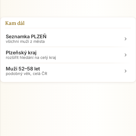
Kam dál
Seznamka PLZEŇ
chevron_right
všichni muži z města
Plzeňský kraj
chevron_right
rozšířit hledání na celý kraj
Muži 52–58 let
chevron_right
podobný věk, celá ČR
Přejít na hlavní obsah