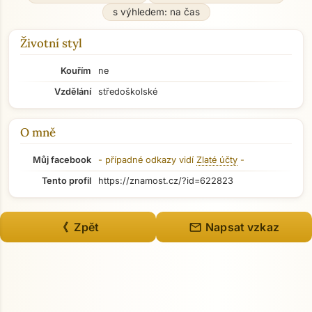
s výhledem: na čas
Životní styl
Kouřím
ne
Vzdělání
středoškolské
O mně
Můj facebook
- případné odkazy vidí
Zlaté účty
-
Tento profil
https://znamost.cz/?id=622823
mail
《 Zpět
Napsat vzkaz