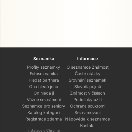
Seznamka
Informace
Profily seznamky
O seznamce Známost
Fotoseznamka
Časté otázky
Hledat partnera
Srovnání seznamek
Ona hledá jeho
Slovník pojmů
On hledá ji
Známost v číslech
Vážné seznámení
Podmínky užití
Seznamka pro seniory
Ochrana soukromí
Katalog kategorií
Seznamování
Registrace zdarma
Nápověda k seznamce
Kontakt
Instalace v Chrome