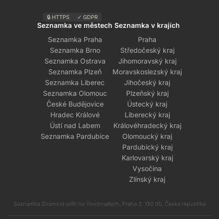
🔒 HTTPS
✓ GDPR
Seznamka ve městech
Seznamka v krajích
Seznamka Praha
Praha
Seznamka Brno
Středočeský kraj
Seznamka Ostrava
Jihomoravský kraj
Seznamka Plzeň
Moravskoslezský kraj
Seznamka Liberec
Jihočeský kraj
Seznamka Olomouc
Plzeňský kraj
České Budějovice
Ústecký kraj
Hradec Králové
Liberecký kraj
Ústí nad Labem
Královéhradecký kraj
Seznamka Pardubice
Olomoucký kraj
Pardubický kraj
Karlovarský kraj
Vysočina
Zlínský kraj
Seznamka Známost sídlí na Vinohradech, Praha 3, 130 00, Česká republika