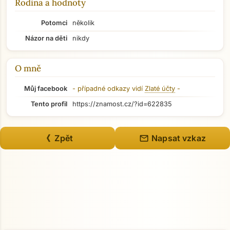
Rodina a hodnoty
Potomci
několik
Názor na děti
nikdy
O mně
Můj facebook
- případné odkazy vidí
Zlaté účty
-
Tento profil
https://znamost.cz/?id=622835
mail
《 Zpět
Napsat vzkaz