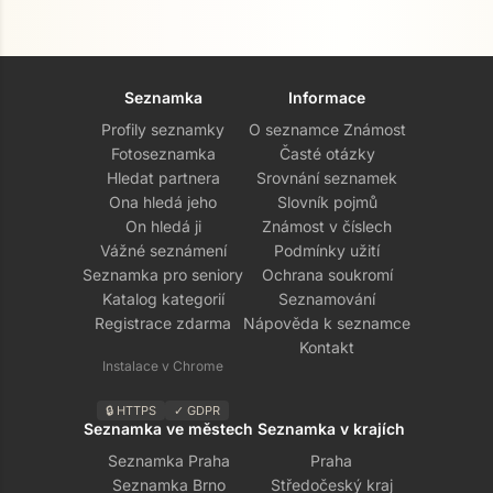
Seznamka
Informace
Profily seznamky
O seznamce Známost
Fotoseznamka
Časté otázky
Hledat partnera
Srovnání seznamek
Ona hledá jeho
Slovník pojmů
On hledá ji
Známost v číslech
Vážné seznámení
Podmínky užití
Seznamka pro seniory
Ochrana soukromí
Katalog kategorií
Seznamování
Registrace zdarma
Nápověda k seznamce
Kontakt
Instalace v Chrome
🔒 HTTPS
✓ GDPR
Seznamka ve městech
Seznamka v krajích
Seznamka Praha
Praha
Seznamka Brno
Středočeský kraj