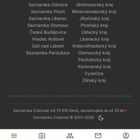
Seznamka Ostrava
Jihomoravský kraj
Seznamka Plzeň
Moravskoslezský kraj
Seznamka Liberec
Jihočeský kraj
Seznamka Olomouc
Plzeňský kraj
České Budějovice
Ústecký kraj
Hradec Králové
Liberecký kraj
Ústí nad Labem
Královéhradecký kraj
Seznamka Pardubice
Olomoucký kraj
Pardubický kraj
Karlovarský kraj
Vysočina
Zlínský kraj
Seznamka Známost sídlí na Vinohradech, Praha 3, 130 00, Česká republika
Seznamka Známost má 70 615 členů, seznamujete se už 25 let
♥
dark_mode
Seznamka Známost © 2001–2026
menu
camera_alt
group
mail
account_circle