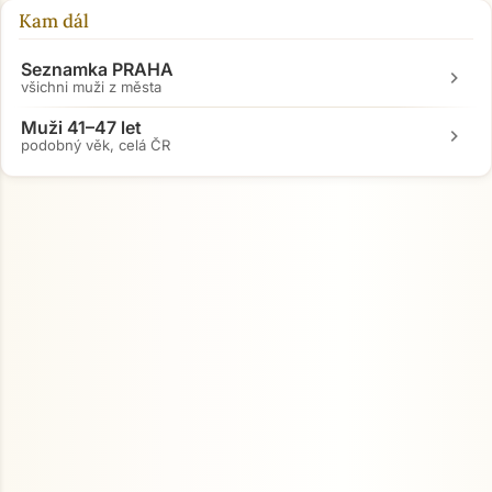
Kam dál
Přejít na hlavní obsah
Seznamka PRAHA
chevron_right
všichni muži z města
Muži 41–47 let
chevron_right
podobný věk, celá ČR