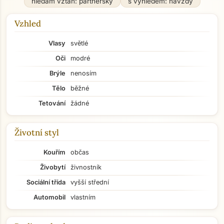
hledám vztah: partnerský
s výhledem: navždy
Vzhled
Vlasy
světlé
Oči
modré
Brýle
nenosím
Tělo
běžné
Tetování
žádné
Životní styl
Kouřím
občas
Živobytí
živnostník
Sociální třída
vyšší střední
Automobil
vlastním