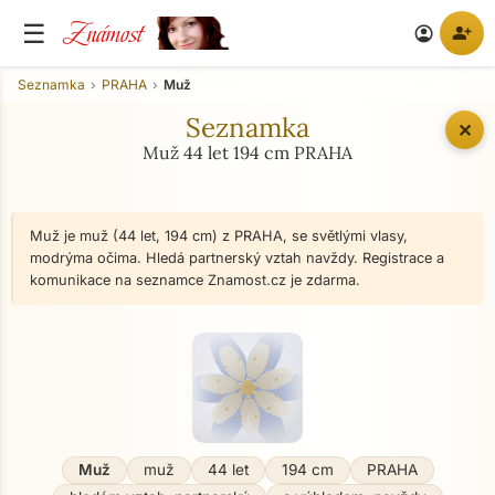
Známost
☰
person_add
account_circle
Seznamka
PRAHA
Muž
Seznamka
✕
Muž 44 let 194 cm PRAHA
Muž je muž (44 let, 194 cm) z PRAHA, se světlými vlasy,
modrýma očima. Hledá partnerský vztah navždy. Registrace a
komunikace na seznamce Znamost.cz je zdarma.
Muž
muž
44 let
194 cm
PRAHA