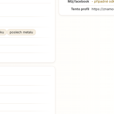
Můj facebook
- případné od
Tento profil
https://znamo
cku
poslech metalu