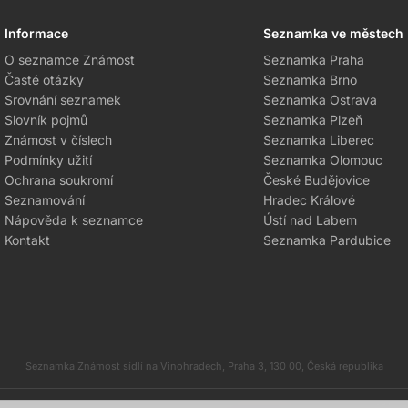
Informace
Seznamka ve městech
O seznamce Známost
Seznamka Praha
Časté otázky
Seznamka Brno
Srovnání seznamek
Seznamka Ostrava
Slovník pojmů
Seznamka Plzeň
Známost v číslech
Seznamka Liberec
Podmínky užití
Seznamka Olomouc
Ochrana soukromí
České Budějovice
Seznamování
Hradec Králové
Nápověda k seznamce
Ústí nad Labem
Kontakt
Seznamka Pardubice
Seznamka Známost sídlí na Vinohradech, Praha 3, 130 00, Česká republika