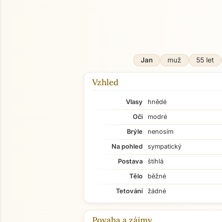
O mně
Jan
muž
55 let
Vzhled
Vlasy
hnědé
Oči
modré
Brýle
nenosím
Na pohled
sympatický
Postava
štíhlá
Tělo
běžné
Tetování
žádné
Povaha a zájmy