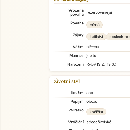
Vrozená
rezervovanější
povaha
Povaha
mírná
Zájmy
kutilství
poslech ro
Věřím
ničemu
Mám se
jde to
Narození
Ryby
(19.2.-19.3.)
Životní styl
Kouřím
ano
Popíjím
občas
Zvířátko
kočička
Vzdělání
středoškolské