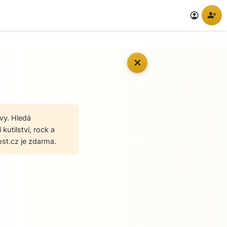
person_add
account_circle
✕
vy. Hledá
kutilství, rock a
st.cz je zdarma.