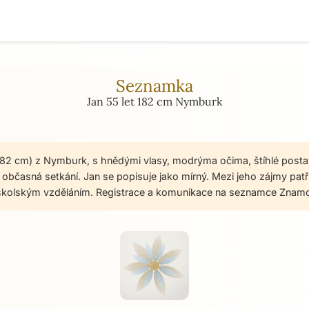
Seznamka
Jan 55 let 182 cm Nymburk
 182 cm) z Nymburk, s hnědými vlasy, modrýma očima, štíhlé posta
občasná setkání. Jan se popisuje jako mírný. Mezi jeho zájmy patří 
oškolským vzděláním. Registrace a komunikace na seznamce Znamo