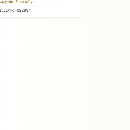
kazy vidí
Zlaté účty
-
st.cz/?id=622894