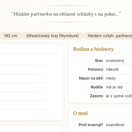
“
”
 - seznamka profil
Hledám partnerku na občasné schůzky s na pokec..
182 cm
Středočeský kraj (Nymburk)
hledám vztah: partners
Rodina a hodnoty
Stav
svobodný
Potomci
několik
Názor na děti
nikdy
Rodiče
má je rád
Zázemí
je z úplné rod
O mně
Proč inzeruji?
osamělost