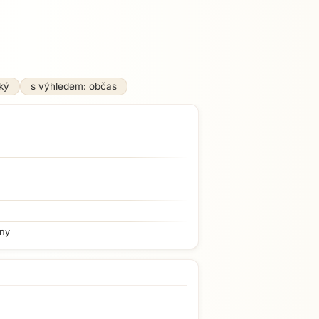
ký
s výhledem: občas
iny