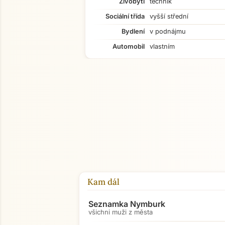
Živobytí
technik
Sociální třída
vyšší střední
Bydlení
v podnájmu
Automobil
vlastním
Kam dál
Seznamka Nymburk
všichni muži z města