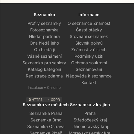
Seznamka
Informace
Profily seznamky
O seznamce Známost
Fotoseznamka
Časté otázky
Hledat partnera
Srovnání seznamek
Ona hledá jeho
Slovník pojmů
On hledá ji
Známost v číslech
Vážné seznámení
Podmínky užití
Seznamka pro seniory
Ochrana soukromí
Katalog kategorií
Seznamování
Registrace zdarma
Nápověda k seznamce
Kontakt
Instalace v Chrome
🔒 HTTPS
✓ GDPR
Seznamka ve městech
Seznamka v krajích
Seznamka Praha
Praha
Seznamka Brno
Středočeský kraj
Seznamka Ostrava
Jihomoravský kraj
Seznamka Plzeň
Moravskoslezský kraj