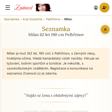
Známost
☰
person_add
account_circle
Seznamka
kraj Vysočina
Pelhřimov
Milan
Seznamka
✕
Milan 62 let 190 cm Pelhřimov
Milan je muž (62 let, 190 cm) z Pelhřimov, s černými vlasy,
hnědýma očima. Hledá kamarádský vztah navždy. Věnuje se
lyžování, lodním sportům a turistice. Je nekuřák, s
vysokoškolským vzděláním. Registrace a komunikace na
seznamce Znamost.cz je zdarma.
“
”
O mně - seznamka profil
Najde se žena s obdobnými zájmy?