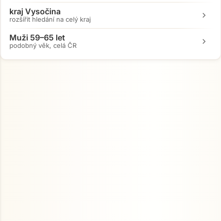
kraj Vysočina
chevron_right
rozšířit hledání na celý kraj
Muži 59–65 let
chevron_right
podobný věk, celá ČR