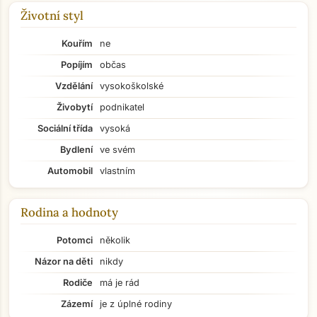
Životní styl
Kouřím
ne
Popíjím
občas
Vzdělání
vysokoškolské
Živobytí
podnikatel
Sociální třída
vysoká
Bydlení
ve svém
Automobil
vlastním
Rodina a hodnoty
Potomci
několik
Názor na děti
nikdy
Rodiče
má je rád
Zázemí
je z úplné rodiny