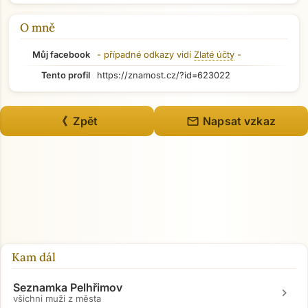
O mně
Můj facebook
- případné odkazy vidí
Zlaté účty
-
Tento profil
https://znamost.cz/?id=623022
mail
《 Zpět
Napsat vzkaz
Přejít na hlavní obsah
Kam dál
Seznamka Pelhřimov
chevron_right
všichni muži z města